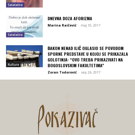
Satatatira
DNEVNA DOZA AFORIZMA
Marina Raičević
-
maj 10, 2017
Satatatira
ĐAKON NENAD ILIĆ OGLASIO SE POVODOM
SPORNE PREDSTAVE U KOJOJ SE PRIKAZALA
GOLOTINJA: “OVO TREBA PRIKAZIVATI NA
BOGOSLOVSKIM FAKULTETIMA”
Kultura
Zoran Todorović
-
sep 26, 2017