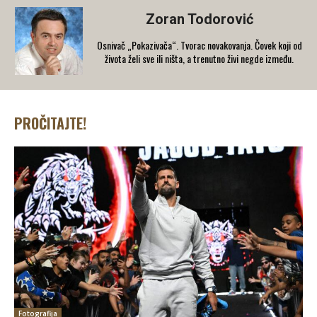
Zoran Todorović
Osnivač „Pokazivača“. Tvorac novakovanja. Čovek koji od
života želi sve ili ništa, a trenutno živi negde između.
PROČITAJTE!
Fotografija