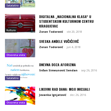
Satatatira
DIGITALNA „NACIONALNA KLASA“ U
STUDENTSKOM KULTURNOM CENTRU
KRAGUJEVAC
Kultura
Zoran Todorović
-
okt 20, 2018
SVESKA ANĐELE VUČIĆEVIĆ
Zoran Todorović
-
jun 4, 2018
Otvorena vrata
DNEVNA DOZA AFORIZMA
Srđan Simeunović Sendan
-
sep 26, 2016
Satatatira
LIKOVNI RAD DANA: MOJI INICIJALI
Jovanka Ignjatović
-
dec 26, 2016
Otvorena vrata