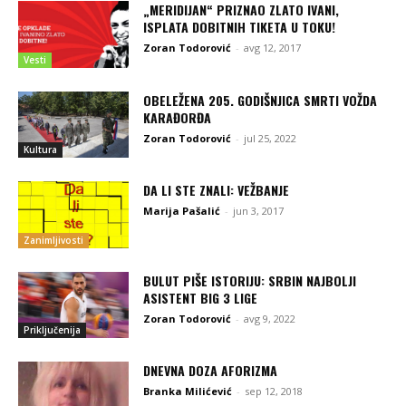
„MERIDIJAN“ PRIZNAO ZLATO IVANI,
ISPLATA DOBITNIH TIKETA U TOKU!
Zoran Todorović
-
avg 12, 2017
Vesti
OBELEŽENA 205. GODIŠNJICA SMRTI VOŽDA
KARAĐORĐA
Zoran Todorović
-
jul 25, 2022
Kultura
DA LI STE ZNALI: VEŽBANJE
Marija Pašalić
-
jun 3, 2017
Zanimljivosti
BULUT PIŠE ISTORIJU: SRBIN NAJBOLJI
ASISTENT BIG 3 LIGE
Zoran Todorović
-
avg 9, 2022
Priključenija
DNEVNA DOZA AFORIZMA
Branka Milićević
-
sep 12, 2018