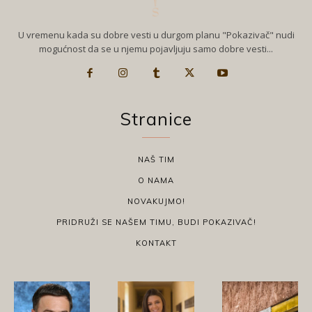
U vremenu kada su dobre vesti u durgom planu "Pokazivač" nudi
mogućnost da se u njemu pojavljuju samo dobre vesti...
Stranice
NAŠ TIM
O NAMA
NOVAKUJMO!
PRIDRUŽI SE NAŠEM TIMU, BUDI POKAZIVAČ!
KONTAKT