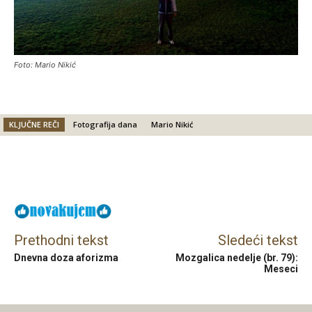
Foto: Mario Nikić
KLJUČNE REČI
Fotografija dana
Mario Nikić
Facebook
X
Email
Prethodni tekst
Sledeći tekst
Dnevna doza aforizma
Mozgalica nedelje (br. 79):
Meseci