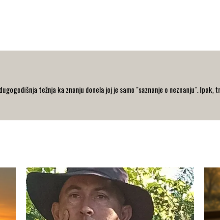
 dugogodišnja težnja ka znanju donela joj je samo "saznanje o neznanju". Ipak, t