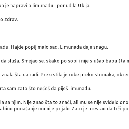
ba je napravila limunadu i ponudila Ukija.
io zdrav.
unadu. Hajde popij malo sad. Limunada daje snagu.
o da sluša. Smejao se, skako po sobi i nije slušao babu šta 
e znala šta da radi. Prekrstila je ruke preko stomaka, okren
uta sam zato što nećeš da piješ limunadu.
a sa njim. Nije znao šta to znači, ali mu se nije svidelo ono
babino ponašanje mu nije prijalo. Zato je prestao da trči po