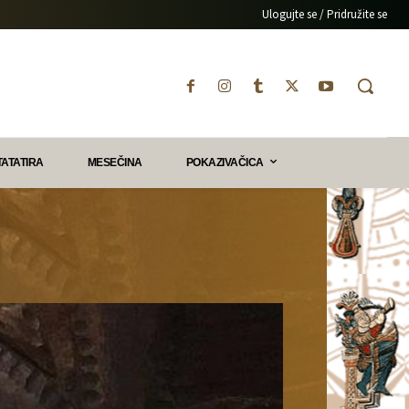
Ulogujte se / Pridružite se
TATATIRA
MESEČINA
POKAZIVAČICA