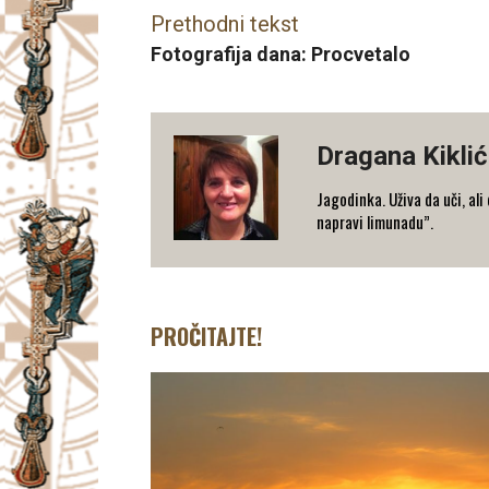
Prethodni tekst
Fotografija dana: Procvetalo
Dragana Kiklić
Jagodinka. Uživa da uči, ali
napravi limunadu”.
PROČITAJTE!