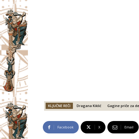
KLJUČNE REČI
Dragana Kiklić
Gagine priče za de
Facebook
X
Email