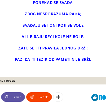
PONEKAD SE SVAĐA
ZBOG NESPORAZUMA RAĐA;
SVAĐAJU SE I ONI KOJI SE VOLE
ALI BIRAJU REČI KOJE NE BOLE.
ZATO SE I TI PRAVILA JEDNOG DRŽI:
PAZI DA TI JEZIK OD PAMETI NIJE BRŽI.
cu i odrasle
Viber
ReddIt