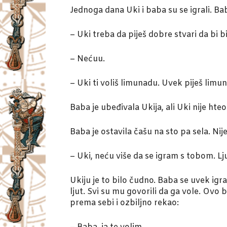
Jednoga dana Uki i baba su se igrali. Ba
– Uki treba da piješ dobre stvari da bi b
– Nećuu.
– Uki ti voliš limunadu. Uvek piješ lim
Baba je ubeđivala Ukija, ali Uki nije hte
Baba je ostavila čašu na sto pa sela. Nij
– Uki, neću više da se igram s tobom. Lj
Ukiju je to bilo čudno. Baba se uvek igral
ljut. Svi su mu govorili da ga vole. Ovo 
prema sebi i ozbiljno rekao: