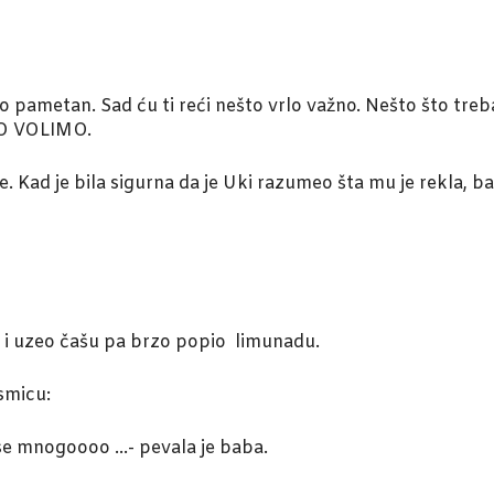
o pametan. Sad ću ti reći nešto vrlo važno. Nešto što treba
GO VOLIMO.
e. Kad je bila sigurna da je Uki razumeo šta mu je rekla, ba
u i uzeo čašu pa brzo popio limunadu.
esmicu:
 se mnogoooo …- pevala je baba.