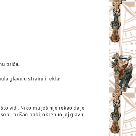
mu priča.
ula glavu u stranu i rekla:
 što vidi. Niko mu još nije rekao da je
 sobi, prišao babi, okrenuo joj glavu