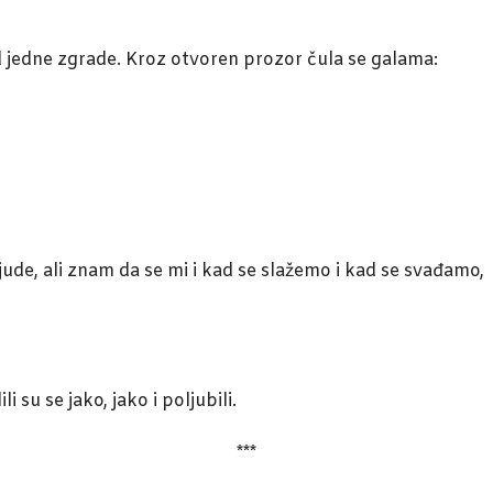
d jedne zgrade. Kroz otvoren prozor čula se galama:
jude, ali znam da se mi i kad se slažemo i kad se svađam
i su se jako, jako i poljubili.
***