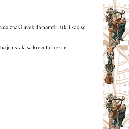
 da znaš i uvek da pamtiš: Uki i kad se
ba je ustala sa kreveta i rekla: