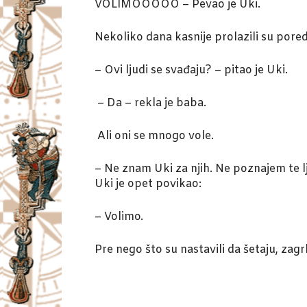
VOLIMOOOOO – Pevao je Uki.
Nekoliko dana kasnije prolazili su pore
– Ovi ljudi se svađaju? – pitao je Uki.
– Da – rekla je baba.
Ali oni se mnogo vole.
– Ne znam Uki za njih. Ne poznajem te l
Uki je opet povikao:
– Volimo.
Pre nego što su nastavili da šetaju, zagrlil