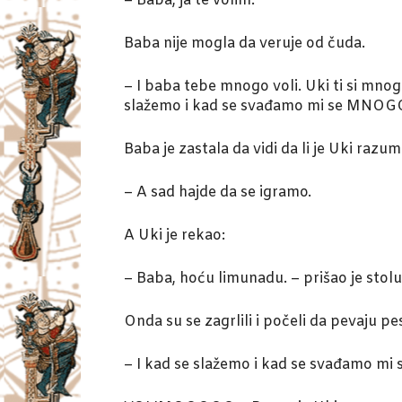
– Baba, ja te volim.
Baba nije mogla da veruje od čuda.
– I baba tebe mnogo voli. Uki ti si mnog
slažemo i kad se svađamo mi se MNO
Baba je zastala da vidi da li je Uki razum
– A sad hajde da se igramo.
A Uki je rekao:
– Baba, hoću limunadu. – prišao je stol
Onda su se zagrlili i počeli da pevaju p
– I kad se slažemo i kad se svađamo mi