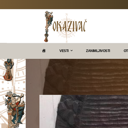
P
VESTI
ZANIMLJIVOSTI
OT
O
K
A
Z