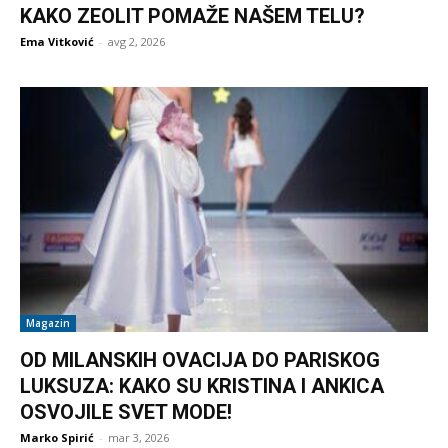
KAKO ZEOLIT POMAŽE NAŠEM TELU?
Ema Vitković
-
avg 2, 2026
Magazin
OD MILANSKIH OVACIJA DO PARISKOG
LUKSUZA: KAKO SU KRISTINA I ANKICA
OSVOJILE SVET MODE!
Marko Spirić
-
mar 3, 2026