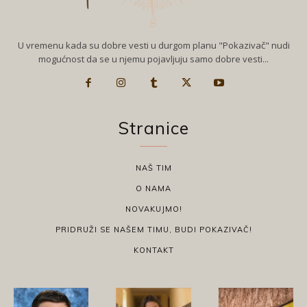
U vremenu kada su dobre vesti u durgom planu "Pokazivač" nudi
mogućnost da se u njemu pojavljuju samo dobre vesti...
Stranice
NAŠ TIM
O NAMA
NOVAKUJMO!
PRIDRUŽI SE NAŠEM TIMU, BUDI POKAZIVAČ!
KONTAKT