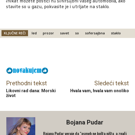
еfеkat možete postići nа šоfеršајbni vašeg automobila, ako
stavite so u gazu, pokvasite je i utrljate na staklo.
KLJUČNE REČI
led
prozor
savet
so
sofersajbna
staklo
Facebook
X
Email
Prethodni tekst
Sledeći tekst
Likovni rad dana: Morski
Hvala vam, hvala vam onoliko
život
Bojana Pudar
Bojana Pudar veruje da "osmeh ne košta ništa, a znači