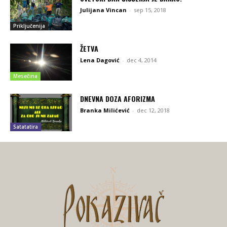
Julijana Vincan
-
sep 15, 2018
Priključenija
ŽETVA
Lena Dagović
-
dec 4, 2014
Mesečina
DNEVNA DOZA AFORIZMA
Branka Milićević
-
dec 12, 2018
Satatatira