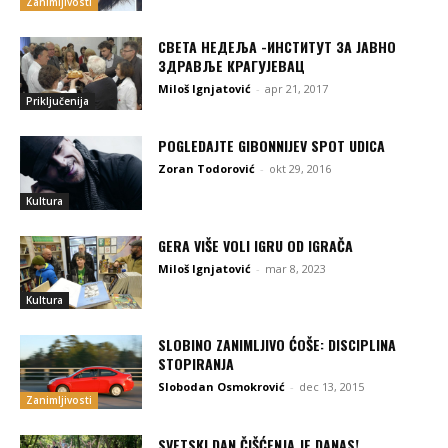
Zanimljivosti
СВЕТА НЕДЕЉА -ИНСТИТУТ ЗА ЈАВНО
ЗДРАВЉЕ КРАГУЈЕВАЦ
Miloš Ignjatović
-
apr 21, 2017
Priključenija
POGLEDAJTE GIBONNIJEV SPOT UDICA
Zoran Todorović
-
okt 29, 2016
Kultura
GERA VIŠE VOLI IGRU OD IGRAČA
Miloš Ignjatović
-
mar 8, 2023
Kultura
SLOBINO ZANIMLJIVO ĆOŠE: DISCIPLINA
STOPIRANJA
Slobodan Osmokrović
-
dec 13, 2015
Zanimljivosti
SVETSKI DAN ČIŠĆENJA JE DANAS!