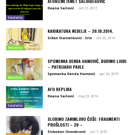
AFORIZMI ISMET SALIHBEGOVIĆ
Deana Sailović
-
okt 27, 2017
Satatatira
KARIKATURA NEDELJE – 20.10.2014.
Srđan Stamenković - Srle
-
okt 20, 2014
Mesečina
SPOMENKA DENDA HAMOVIĆ, BUDIMO LJUDI
– PATRIJARH PAVLE
Spomenka Denda Hamović
-
apr 26, 2019
Mesečina
AFO REPLIKA
Deana Sailović
-
maj 23, 2016
Satatatira
SLOBINO ZANIMLJIVO ĆOŠE: FRAGMENTI
PROŠLOSTI – 20 –
Slobodan Osmokrović
-
jun 7, 2019