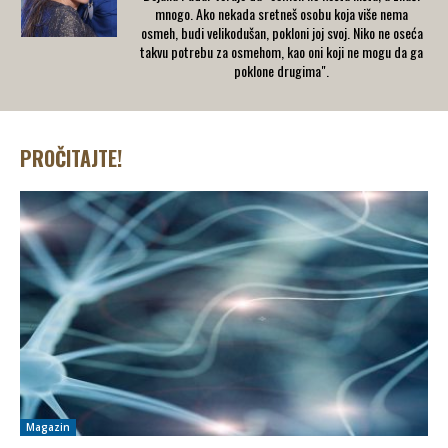
mnogo. Ako nekada sretneš osobu koja više nema
osmeh, budi velikodušan, pokloni joj svoj. Niko ne oseća
takvu potrebu za osmehom, kao oni koji ne mogu da ga
poklone drugima".
PROČITAJTE!
Magazin