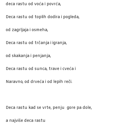
deca rastu od voća i povrća,
Deca rastu od toplih dodira i pogleda,
od zagrljaja i osmeha,
Deca rastu od trčanja i igranja,
od skakanja i penjanja,
Deca rastu od sunca, trave i cveća i
Naravno, od drveća i od lepih reči.
Deca rastu kad se vrte, penju gore pa dole,
a najviše deca rastu