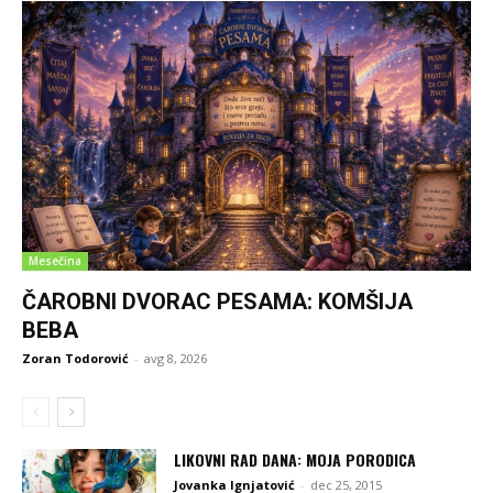
Mesečina
ČAROBNI DVORAC PESAMA: KOMŠIJA
BEBA
Zoran Todorović
-
avg 8, 2026
LIKOVNI RAD DANA: MOJA PORODICA
Jovanka Ignjatović
-
dec 25, 2015