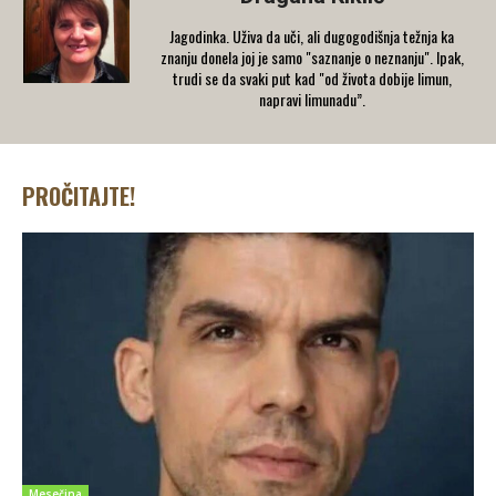
Jagodinka. Uživa da uči, ali dugogodišnja težnja ka
znanju donela joj je samo "saznanje o neznanju". Ipak,
trudi se da svaki put kad "od života dobije limun,
napravi limunadu”.
PROČITAJTE!
Mesečina