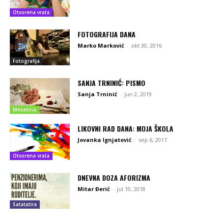
Otvorena vrata
FOTOGRAFIJA DANA
Marko Marković
-
okt 30, 2016
Fotografija
SANJA TRNINIĆ: PISMO
Sanja Trninić
-
jun 2, 2019
Mesečina
LIKOVNI RAD DANA: MOJA ŠKOLA
Jovanka Ignjatović
-
sep 6, 2017
Otvorena vrata
DNEVNA DOZA AFORIZMA
Mitar Đerić
-
jul 10, 2018
Satatatira