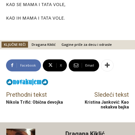
KAD SE MAMA I TATA VOLE,
KAD IH MAMA I TATA VOLE.
KLJUČNE REČI
Dragana Kiklić
Gagine priče za decu i odrasle
Facebook
X
Email
Prethodni tekst
Sledeći tekst
Nikola Trifić: Obična devojka
Kristina Janković: Kao
nekakva bajka
Dragana Kiklić