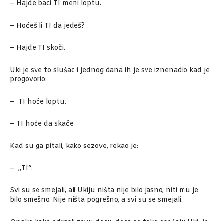
– Hajde baci TI meni loptu.
– Hoćeš li TI da jedeš?
– Hajde TI skoči.
Uki je sve to slušao i jednog dana ih je sve iznenadio kad je
progovorio:
– TI hoće loptu.
– TI hoće da skače.
Kad su ga pitali, kako sezove, rekao je:
– „TI“.
Svi su se smejali, ali Ukiju ništa nije bilo jasno, niti mu je
bilo smešno. Nije ništa pogrešno, a svi su se smejali.