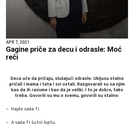
APR 7, 2021
Gagine priče za decu i odrasle: Moć
reči
Deca uče da pričaju, slušajući odrasle. Ukijusu stalno
pričali i mama i tata i svi ostali. Razgovarali su sa njim
kao da ih razume i kao da je veliki. I to je dobro, tako
treba. Govorili su mu o svemu, govorili su stalno:
– Hajde sada TI.
– A sada TI šutni loptu.