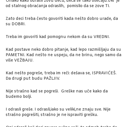
Onako kako odrasli zovu decu, deca se tako osećaju.Uki je
od stalnog obraćanja odraslih, pomislio da se zove TI.
Zato deci treba često govoriti kada nešto dobro urade, da
su DOBRI.
Treba im govoriti kad pomognu nekom da su VREDNI.
Kad postave neko dobro pitanje, kad lepo razmišljaju da su
PAMETNI. Kad nešto ne uspeju, da ne brinu, nego samo da
više VEŽBAJU.
Kad nešto pogreše, treba im reči: dešava se, ISPRAVIĆEŠ.
Da drugi put budu PAŽLJIV.
Nije strašno kad se pogreši. Greške nas uče kako da
budemo bolji.
I odrasli greše. I odrasli,iako su veliki,ne znaju sve. Nije
strašno pogrešiti, strašno je ne ispraviti grešku.