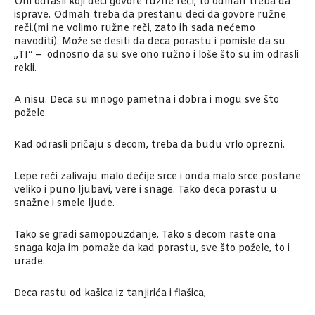
Oni odrasli koji deci govore ružne reči, to odmah treba da
isprave. Odmah treba da prestanu deci da govore ružne
reči.(mi ne volimo ružne reči, zato ih sada nećemo
navoditi). Može se desiti da deca porastu i pomisle da su
„TI“ – odnosno da su sve ono ružno i loše što su im odrasli
rekli.
A nisu. Deca su mnogo pametna i dobra i mogu sve što
požele.
Kad odrasli pričaju s decom, treba da budu vrlo oprezni.
Lepe reči zalivaju malo dečije srce i onda malo srce postane
veliko i puno ljubavi, vere i snage. Tako deca porastu u
snažne i smele ljude.
Tako se gradi samopouzdanje. Tako s decom raste ona
snaga koja im pomaže da kad porastu, sve što požele, to i
urade.
Deca rastu od kašica iz tanjirića i flašica,