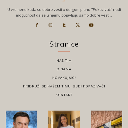
U vremenu kada su dobre vesti u durgom planu "Pokazivač" nudi
mogućnost da se u njemu pojavljuju samo dobre vesti...
Stranice
NAŠ TIM
O NAMA
NOVAKUJMO!
PRIDRUŽI SE NAŠEM TIMU, BUDI POKAZIVAČ!
KONTAKT