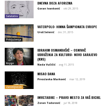
DNEVNA DOZA AFORIZMA
Goran Ivanković
-
okt 29, 2015
Satatatira
VATERPOLO: HIMNA ŠAMPIONATA EVROPE
Uroš Selenić
-
dec 31, 2015
Priključenija
IBRAHIM OSMANBAŠIĆ – OSNIVAČ
UDRUŽENJA ZA KULTURU- NOVO SARAJEVO
(KNS)
Knjige
Nada Vučičić
-
avg 11, 2015
MISAO DANA
Prvoslavka Marković
-
mar 12, 2019
Zanimljivosti
INVICTABIKE – PRAVO MESTO ZA VAŠ BICIKL
Zoran Todorović
-
jul 18, 2018