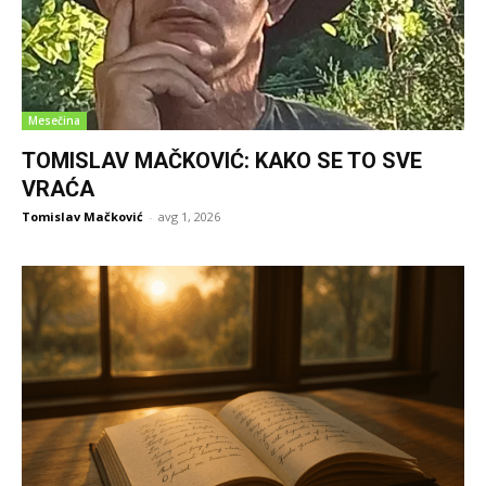
Mesečina
TOMISLAV MAČKOVIĆ: KAKO SE TO SVE
VRAĆA
Tomislav Mačković
-
avg 1, 2026