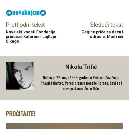
Prethodni tekst
Sledeći tekst
Nove aktivnosti Fondacije
Gagine priče za decu i
princeze Katarine i Lajflajn
odrasle: Moć reči
Čikago
Nikola Trifić
Rođen je 22. maja 1989. godine u Prištini. Završio je
Pravni fakultet. Pored pisanja poezije i proze, bavi se i
novinarstvom. Živi u Nišu.
PROČITAJTE!