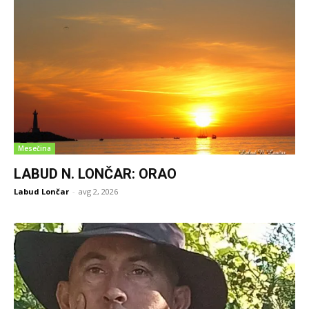
Mesečina
LABUD N. LONČAR: ORAO
Labud Lončar
-
avg 2, 2026