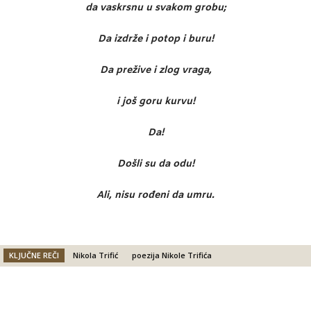
da vaskrsnu u svakom grobu;
Da izdrže i potop i buru!
Da prežive i zlog vraga,
i još goru kurvu!
Da!
Došli su da odu!
Ali, nisu rođeni da umru.
KLJUČNE REČI
Nikola Trifić
poezija Nikole Trifića
Facebook
X
Email