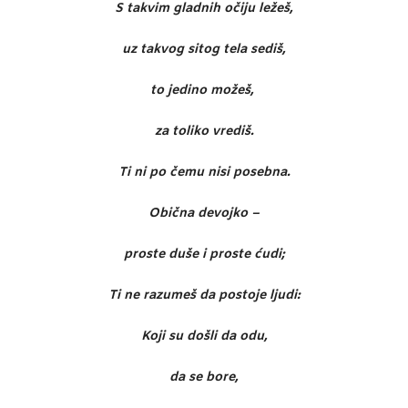
S takvim gladnih očiju ležeš,
uz takvog sitog tela sediš,
to jedino možeš,
za toliko vrediš.
Ti ni po čemu nisi posebna.
Obična devojko –
proste duše i proste ćudi;
Ti ne razumeš da postoje ljudi:
Koji su došli da odu,
da se bore,