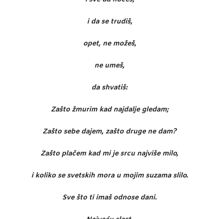
i da se trudiš,
opet, ne možeš,
ne umeš,
da shvatiš:
Zašto žmurim kad najdalje gledam;
Zašto sebe dajem, zašto druge ne dam?
Zašto plačem kad mi je srcu najviše milo,
i koliko se svetskih mora u mojim suzama slilo.
Sve što ti imaš odnose dani.