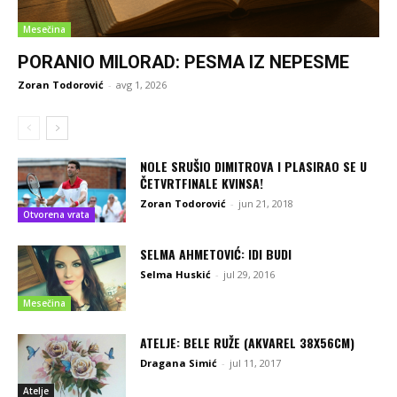
Mesečina
PORANIO MILORAD: PESMA IZ NEPESME
Zoran Todorović
-
avg 1, 2026
NOLE SRUŠIO DIMITROVA I PLASIRAO SE U
ČETVRTFINALE KVINSA!
Zoran Todorović
-
jun 21, 2018
Otvorena vrata
SELMA AHMETOVIĆ: IDI BUDI
Selma Huskić
-
jul 29, 2016
Mesečina
ATELJE: BELE RUŽE (AKVAREL 38X56CM)
Dragana Simić
-
jul 11, 2017
Atelje