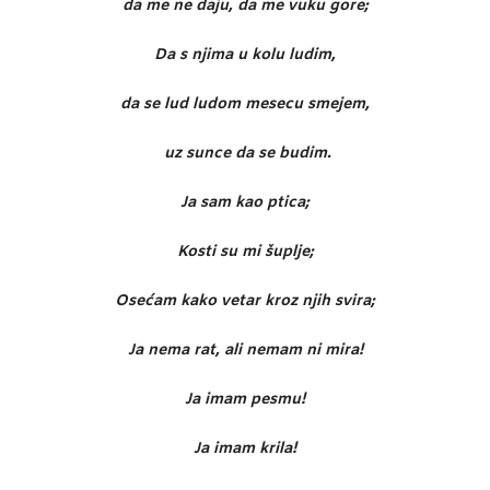
da me ne daju, da me vuku gore;
Da s njima u kolu ludim,
da se lud ludom mesecu smejem,
uz sunce da se budim.
Ja sam kao ptica;
Kosti su mi šuplje;
Osećam kako vetar kroz njih svira;
Ja nema rat, ali nemam ni mira!
Ja imam pesmu!
Ja imam krila!