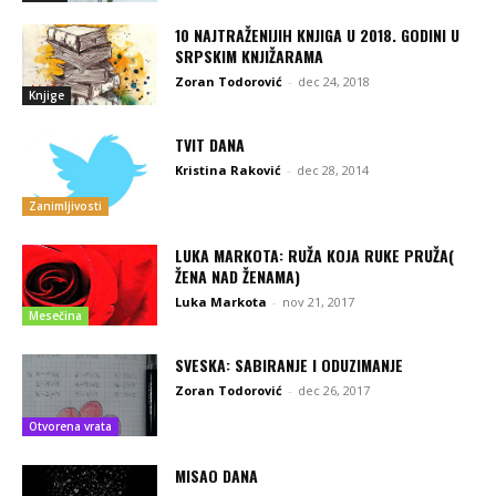
10 NAJTRAŽENIJIH KNJIGA U 2018. GODINI U
SRPSKIM KNJIŽARAMA
Zoran Todorović
-
dec 24, 2018
Knjige
TVIT DANA
Kristina Raković
-
dec 28, 2014
Zanimljivosti
LUKA MARKOTA: RUŽA KOJA RUKE PRUŽA(
ŽENA NAD ŽENAMA)
Luka Markota
-
nov 21, 2017
Mesečina
SVESKA: SABIRANJE I ODUZIMANJE
Zoran Todorović
-
dec 26, 2017
Otvorena vrata
MISAO DANA