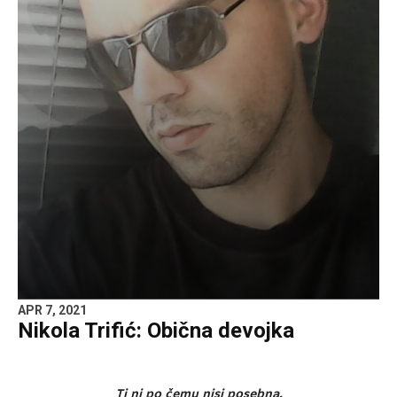
APR 7, 2021
Nikola Trifić: Obična devojka
Ti ni po čemu nisi posebna.