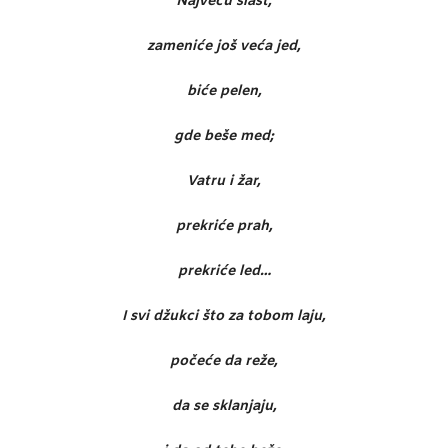
Najveću slast,
zameniće još veća jed,
biće pelen,
gde beše med;
Vatru i žar,
prekriće prah,
prekriće led…
I svi džukci što za tobom laju,
počeće da reže,
da se sklanjaju,