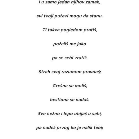
I u samo jedan njihov zamah,
svi tvoji putevi mogu da stanu.
Ti takve pogledom pratiš,
poželiš me jako
pa se sebi vratiš.
Strah svoj razumom pravdaš;
Grešna se moliš,
bestidna se nadaš.
Sve nežno i lepo ubijaš u sebi,
pa nađeš prvog ko je nalik tebi;