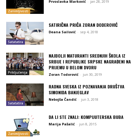
Prvoslavka Marković
-
jan 28, 2019
Zanimljivosti
SATIRIČNA PRIČA ZORAN DODEROVIĆ
Deana Sailović
-
sep 4, 2018
Satatatira
NAJBOLJI MATURANTI SREDNJIH ŠKOLA IZ
SRBIJE I REPUBLIKE SRPSKE NAGRAĐENI NA
PRIJEMU U BELOM DVORU
Priključenija
Zoran Todorović
-
jun 30, 2019
RADNA SVESKA IZ POZNAVANJA DRUŠTVA
SIMONIDA BANJEGLAV
Nebojša Čandić
-
jun 3, 2018
Satatatira
DA LI STE ZNALI: KOMPIJUTERSKA BUBA
Marija Pašalić
-
jun 8, 2015
Zanimljivosti