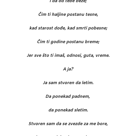
i da od tebe beže;
Čim ti haljine postanu tesne,
kad starost dođe, kad smrti pobesne;
Čim ti godine postanu breme;
Jer sve što ti imaš, odnosi, guta, vreme.
A ja?
Ja sam stvoren da letim.
Da ponekad padnem,
da ponekad sletim.
Stvoren sam da se zvezde za me bore,