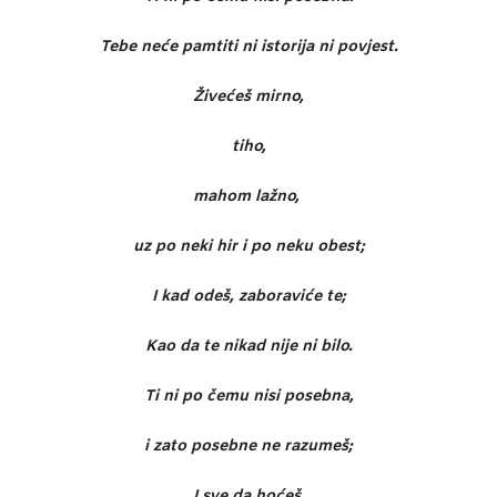
Tebe neće pamtiti ni istorija ni povjest.
Živećeš mirno,
tiho,
mahom lažno,
uz po neki hir i po neku obest;
I kad odeš, zaboraviće te;
Kao da te nikad nije ni bilo.
Ti ni po čemu nisi posebna,
i zato posebne ne razumeš;
I sve da hoćeš,