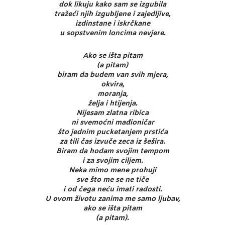
dok likuju kako sam se izgubila
tražeći njih izgubljene i zajedljive,
izdinstane i iskrčkane
u sopstvenim loncima nevjere.
Ako se išta pitam
(a pitam)
biram da budem van svih mjera,
okvira,
moranja,
želja i htijenja.
Nijesam zlatna ribica
ni svemoćni mađioničar
što jednim pucketanjem prstića
za tili čas izvuče zeca iz šešira.
Biram da hodam svojim tempom
i za svojim ciljem.
Neka mimo mene prohuji
sve što me se ne tiče
i od čega neću imati radosti.
U ovom životu zanima me samo ljubav,
ako se išta pitam
(a pitam).