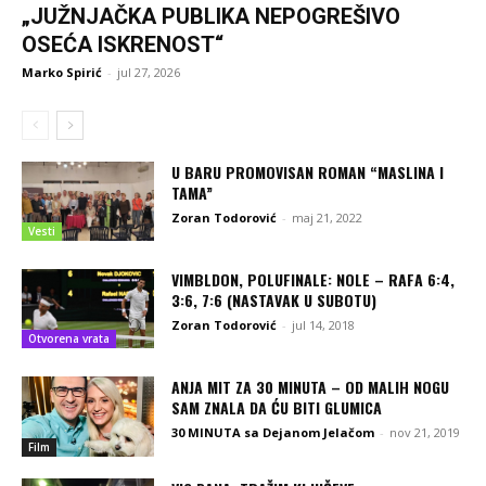
„JUŽNJAČKA PUBLIKA NEPOGREŠIVO
OSEĆA ISKRENOST“
Marko Spirić
-
jul 27, 2026
U BARU PROMOVISAN ROMAN “MASLINA I
TAMA”
Zoran Todorović
-
maj 21, 2022
Vesti
VIMBLDON, POLUFINALE: NOLE – RAFA 6:4,
3:6, 7:6 (NASTAVAK U SUBOTU)
Zoran Todorović
-
jul 14, 2018
Otvorena vrata
ANJA MIT ZA 30 MINUTA – OD MALIH NOGU
SAM ZNALA DA ĆU BITI GLUMICA
30 MINUTA sa Dejanom Jelačom
-
nov 21, 2019
Film