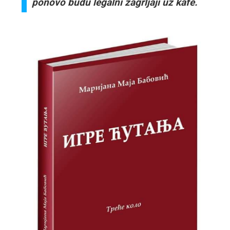
ponovo budu legalni zagrljaji uz kafe.