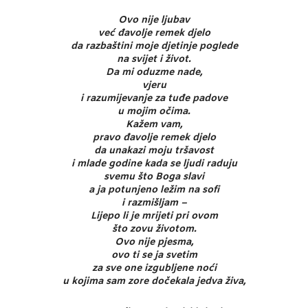
Ovo nije ljubav
već đavolje remek djelo
da razbaštini moje djetinje poglede
na svijet i život.
Da mi oduzme nade,
vjeru
i razumijevanje za tuđe padove
u mojim očima.
Kažem vam,
pravo đavolje remek djelo
da unakazi moju tršavost
i mlade godine kada se ljudi raduju
svemu što Boga slavi
a ja potunjeno ležim na sofi
i razmišljam –
Lijepo li je mrijeti pri ovom
što zovu životom.
Ovo nije pjesma,
ovo ti se ja svetim
za sve one izgubljene noći
u kojima sam zore dočekala jedva živa,