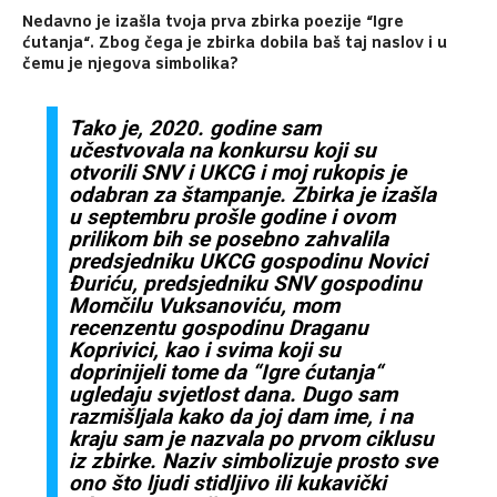
Nedavno je izašla tvoja prva zbirka poezije “Igre
ćutanja“. Zbog čega je zbirka dobila baš taj naslov i u
čemu je njegova simbolika?
Tako je, 2020. godine sam
učestvovala na konkursu koji su
otvorili SNV i UKCG i
moj rukopis je
odabran za štampanje. Zbirka je izašla
u septembru prošle godine i
ovom
prilikom bih se posebno zahvalila
predsjedniku UKCG gospodinu Novici
Đuriću, predsjedniku SNV gospodinu
Momčilu Vuksanoviću, mom
recenzentu
gospodinu Draganu
Koprivici, kao i svima koji su
doprinijeli tome da “Igre ćutanja“
ugledaju svjetlost dana.
Dugo sam
razmišljala kako da joj dam ime, i na
kraju sam je nazvala po prvom
ciklusu
iz zbirke. Naziv simbolizuje prosto sve
ono što ljudi stidljivo ili kukavički