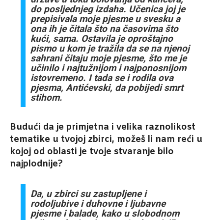
do
posljednjeg izdaha. Učenica joj je
prepisivala moje pjesme u svesku a
ona ih je čitala
što na časovima što
kući, sama. Ostavila je oproštajno
pismo u kom je tražila da se na
njenoj
sahrani čitaju moje pjesme, što me je
učinilo i najtužnijom i najponosnijom
istovremeno. I tada se i rodila ova
pjesma, Antićevski, da pobijedi smrt
stihom.
Budući da je primjetna i velika raznolikost
tematike u tvojoj zbirci, možeš li nam reći
u
kojoj od oblasti je tvoje stvaranje bilo
najplodnije?
Da, u zbirci su zastupljene i
rodoljubive i duhovne i ljubavne
pjesme i balade, kako u
slobodnom