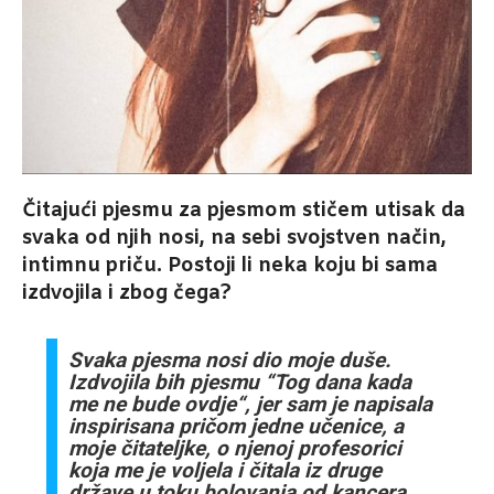
Čitajući pjesmu za pjesmom stičem utisak da
svaka od njih nosi, na sebi svojstven
način,
intimnu priču. Postoji li neka koju bi sama
izdvojila i zbog čega?
Svaka pjesma nosi dio moje duše.
Izdvojila bih pjesmu “Tog dana kada
me ne bude
ovdje“, jer sam je napisala
inspirisana pričom jedne učenice, a
moje čitateljke, o njenoj
profesorici
koja me je voljela i čitala iz druge
države u toku bolovanja od kancera,