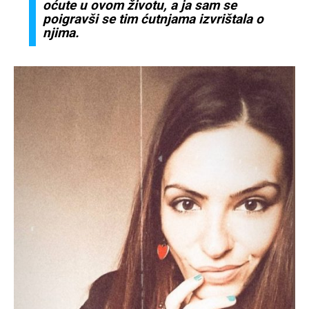
oćute u ovom životu, a ja sam se
poigravši se tim ćutnjama izvrištala o
njima.