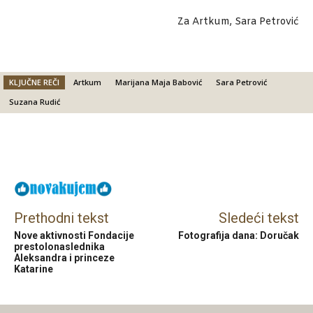
Za Artkum, Sara Petrović
KLJUČNE REČI
Artkum
Marijana Maja Babović
Sara Petrović
Suzana Rudić
Facebook
X
Email
Prethodni tekst
Sledeći tekst
Nove aktivnosti Fondacije
Fotografija dana: Doručak
prestolonaslednika
Aleksandra i princeze
Katarine