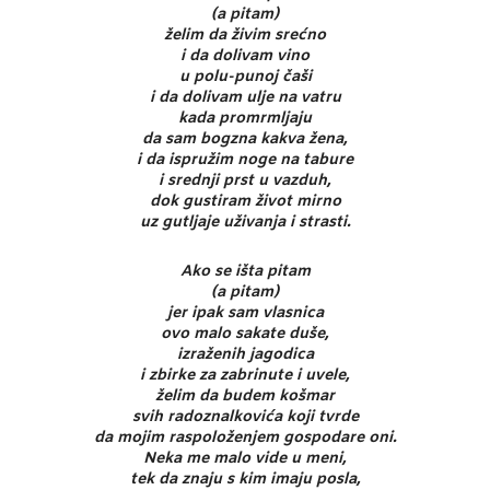
(a pitam)
želim da živim srećno
i da dolivam vino
u polu-punoj čaši
i da dolivam ulje na vatru
kada promrmljaju
da sam bogzna kakva žena,
i da ispružim noge na tabure
i srednji prst u vazduh,
dok gustiram život mirno
uz gutljaje uživanja i strasti.
Ako se išta pitam
(a pitam)
jer ipak sam vlasnica
ovo malo sakate duše,
izraženih jagodica
i zbirke za zabrinute i uvele,
želim da budem košmar
svih radoznalkovića koji tvrde
da mojim raspoloženjem gospodare oni.
Neka me malo vide u meni,
tek da znaju s kim imaju posla,