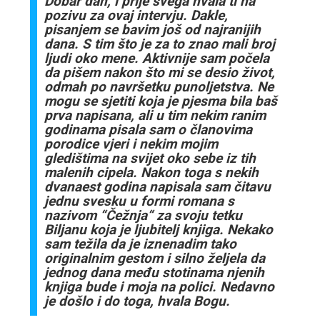
Dobar dan, i prije svega hvala ti na
pozivu za ovaj intervju. Dakle,
pisanjem se bavim
još od najranijih
dana. S tim što je za to znao mali broj
ljudi oko mene. Aktivnije sam
počela
da pišem nakon što mi se desio život,
odmah po navršetku punoljetstva.
Ne
mogu se sjetiti koja je pjesma bila baš
prva napisana, ali u tim nekim ranim
godinama pisala sam o članovima
porodice vjeri i nekim mojim
gledištima na svijet
oko sebe iz tih
malenih cipela. Nakon toga s nekih
dvanaest godina napisala sam
čitavu
jednu svesku u formi romana s
nazivom “Čežnja“ za svoju tetku
Biljanu koja je
ljubitelj knjiga. Nekako
sam težila da je iznenadim tako
originalnim gestom i silno
željela da
jednog dana među stotinama njenih
knjiga bude i moja na polici. Nedavno
je došlo i do toga, hvala Bogu.