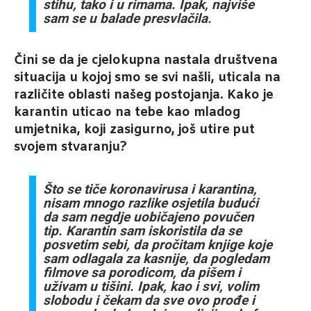
stihu, tako i u rimama. Ipak, najviše
sam se u balade presvlačila.
Čini se da je cjelokupna nastala društvena
situacija u kojoj smo se svi našli, uticala na
različite oblasti našeg postojanja. Kako je
karantin uticao na tebe kao mladog
umjetnika, koji zasigurno, još utire put
svojem stvaranju?
Što se tiče koronavirusa i karantina,
nisam mnogo razlike osjetila budući
da sam
negdje uobičajeno povučen
tip. Karantin sam iskoristila da se
posvetim sebi, da
pročitam knjige koje
sam odlagala za kasnije, da pogledam
filmove sa porodicom, da
pišem i
uživam u tišini. Ipak, kao i svi, volim
slobodu i čekam da sve ovo prođe i