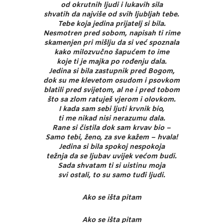
od okrutnih ljudi i lukavih sila
shvatih da najviše od svih ljubljah tebe.
Tebe koja jedina prijatelj si bila.
Nesmotren pred sobom, napisah ti rime
skamenjen pri mišlju da si već spoznala
kako milozvučno šapućem to ime
koje ti je majka po rođenju dala.
Jedina si bila zastupnik pred Bogom,
dok su me klevetom osudom i psovkom
blatili pred svijetom, al ne i pred tobom
što sa zlom ratuješ vjerom i olovkom.
I kada sam sebi ljuti krvnik bio,
ti me nikad nisi nerazumu dala.
Rane si čistila dok sam krvav bio –
Samo tebi, ženo, za sve kažem – hvala!
Jedina si bila spokoj nespokoja
težnja da se ljubav uvijek većom budi.
Sada shvatam ti si uistinu moja
svi ostali, to su samo tuđi ljudi.
Ako se išta pitam
Ako se išta pitam