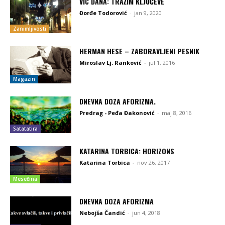
VIC DANA: TRAŽIM KLJUČEVE
Đorđe Todorović
-
jan 9, 2020
Zanimljivosti
HERMAN HESE – ZABORAVLJENI PESNIK
Miroslav Lj. Ranković
-
jul 1, 2016
Magazin
DNEVNA DOZA AFORIZMA.
Predrag - Peđa Đakonović
-
maj 8, 2016
Satatatira
KATARINA TORBICA: HORIZONS
Katarina Torbica
-
nov 26, 2017
Mesečina
DNEVNA DOZA AFORIZMA
Nebojša Čandić
-
jun 4, 2018