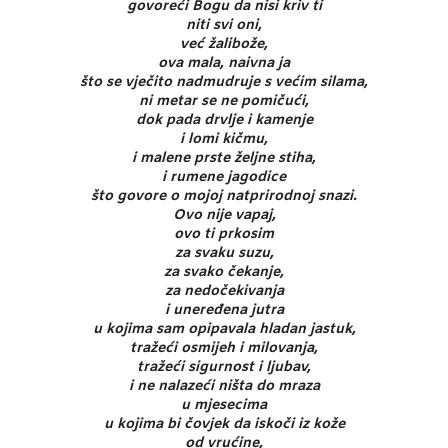
govoreći Bogu da nisi kriv ti
niti svi oni,
već žalibože,
ova mala, naivna ja
što se vječito nadmudruje s većim silama,
ni metar se ne pomičući,
dok pada drvlje i kamenje
i lomi kičmu,
i malene prste željne stiha,
i rumene jagodice
što govore o mojoj natprirodnoj snazi.
Ovo nije vapaj,
ovo ti prkosim
za svaku suzu,
za svako čekanje,
za nedočekivanja
i uneređena jutra
u kojima sam opipavala hladan jastuk,
tražeći osmijeh i milovanja,
tražeći sigurnost i ljubav,
i ne nalazeći ništa do mraza
u mjesecima
u kojima bi čovjek da iskoči iz kože
od vrućine,