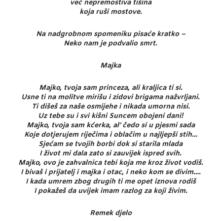
već nepremostiva tišina
koja ruši mostove.
Na nadgrobnom spomeniku pisaće kratko –
Neko nam je podvalio smrt.
Majka
Majko, tvoja sam princeza, ali kraljica ti si.
Usne ti na molitve mirišu i zidovi brigama nažvrljani.
Ti dišeš za naše osmijehe i nikada umorna nisi.
Uz tebe su i svi kišni Suncem obojeni dani!
Majko, tvoja sam kćerka, al’ čedo si u pjesmi sada
Koje dotjerujem riječima i oblačim u najljepši stih…
Sjećam se tvojih borbi dok si starila mlada
I život mi dala zato si zauvijek ispred svih.
Majko, ovo je zahvalnica tebi koja me kroz život vodiš.
I bivaš i prijatelj i majka i otac, i neko kom se divim….
I kada umrem zbog drugih ti me opet iznova rodiš
I pokažeš da uvijek imam razlog za koji živim.
Remek djelo