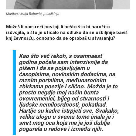
Marijana Maja Babović, pesnikinja
Možeš li nam reći postoji li nešto što bi naročito
izdvojila, a što je uticalo na odluku
da se ozbiljnije baviš
književnošću, odnosno da se oprobaš u stvaranju?
Kao što već rekoh, s osamnaest
godina počela sam intenzivnije da
pišem i da se
pojavljujem u
časopisima, novinskim dodacima, na
raznim portalima, međunarodnim
zbirkama poezije i slično. Možda je to
prosto negdje moj način bunta
ovovremenici,
bijeg od stvarnosti i
ljudske nemilosrdnosti, pokatkad.
Hartije su kadre istrpjeti sve.
Svakako,
veliku ulogu u svemu tome imala je i
smrt mog oca koja me je još dublje
pogurala u redove i između njih.