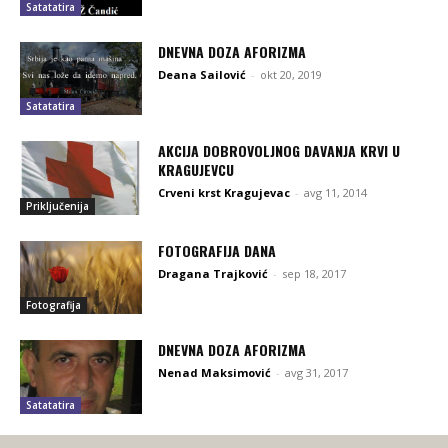
Satatatira
DNEVNA DOZA AFORIZMA
Deana Sailović
-
okt 20, 2019
Satatatira
AKCIJA DOBROVOLJNOG DAVANJA KRVI U
KRAGUJEVCU
Crveni krst Kragujevac
-
avg 11, 2014
Priključenija
FOTOGRAFIJA DANA
Dragana Trajković
-
sep 18, 2017
Fotografija
DNEVNA DOZA AFORIZMA
Nenad Maksimović
-
avg 31, 2017
Satatatira