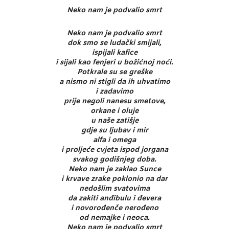
Neko nam je podvalio smrt
Neko nam je podvalio smrt
dok smo se ludački smijali,
ispijali kafice
i sijali kao fenjeri u božićnoj noći.
Potkrale su se greške
a nismo ni stigli da ih uhvatimo
i zadavimo
prije negoli nanesu smetove,
orkane i oluje
u naše zatišje
gdje su ljubav i mir
alfa i omega
i proljeće cvjeta ispod jorgana
svakog godišnjeg doba.
Neko nam je zaklao Sunce
i krvave zrake poklonio na dar
nedošlim svatovima
da zakiti anđibulu i đevera
i novorođenče nerođeno
od nemajke i neoca.
Neko nam je podvalio smrt