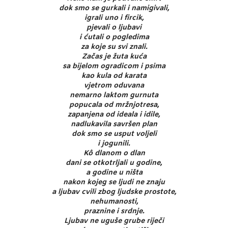
dok smo se gurkali i namigivali,
igrali uno i fircik,
pjevali o ljubavi
i ćutali o pogledima
za koje su svi znali.
Začas je žuta kuća
sa bijelom ogradicom i psima
kao kula od karata
vjetrom oduvana
nemarno laktom gurnuta
popucala od mržnjotresa,
zapanjena od ideala i idile,
nadlukavila savršen plan
dok smo se usput voljeli
i jogunili.
Kô dlanom o dlan
dani se otkotrljali u godine,
a godine u ništa
nakon kojeg se ljudi ne znaju
a ljubav cvili zbog ljudske prostote,
nehumanosti,
praznine i srdnje.
Ljubav ne uguše grube riječi