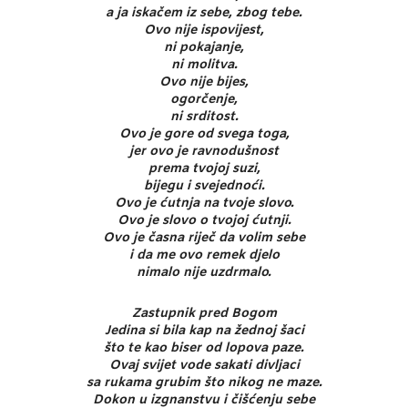
a ja iskačem iz sebe, zbog tebe.
Ovo nije ispovijest,
ni pokajanje,
ni molitva.
Ovo nije bijes,
ogorčenje,
ni srditost.
Ovo je gore od svega toga,
jer ovo je ravnodušnost
prema tvojoj suzi,
bijegu i svejednoći.
Ovo je ćutnja na tvoje slovo.
Ovo je slovo o tvojoj ćutnji.
Ovo je časna riječ da volim sebe
i da me ovo remek djelo
nimalo nije uzdrmalo.
Zastupnik pred Bogom
Jedina si bila kap na žednoj šaci
što te kao biser od lopova paze.
Ovaj svijet vode sakati divljaci
sa rukama grubim što nikog ne maze.
Dokon u izgnanstvu i čišćenju sebe