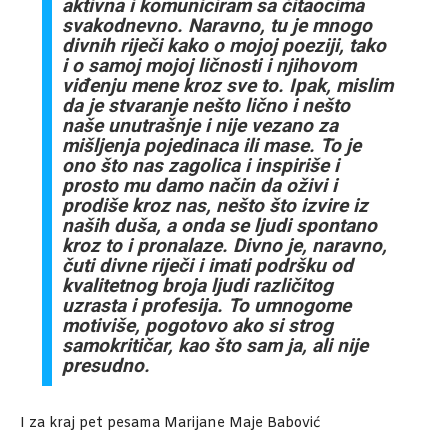
aktivna i komuniciram sa čitaocima
svakodnevno. Naravno, tu je mnogo
divnih riječi kako o mojoj poeziji, tako
i o samoj
mojoj ličnosti i njihovom
viđenju mene kroz sve to. Ipak, mislim
da je stvaranje nešto
lično i nešto
naše unutrašnje i nije vezano za
mišljenja pojedinaca ili mase. To je
ono
što nas zagolica i inspiriše i
prosto mu damo način da oživi i
prodiše kroz nas, nešto
što izvire iz
naših duša, a onda se ljudi spontano
kroz to i pronalaze. Divno je,
naravno,
čuti divne riječi i imati podršku od
kvalitetnog broja ljudi različitog
uzrasta i
profesija. To umnogome
motiviše, pogotovo ako si strog
samokritičar, kao što sam ja,
ali nije
presudno.
I za kraj pet pesama Marijane Maje Babović