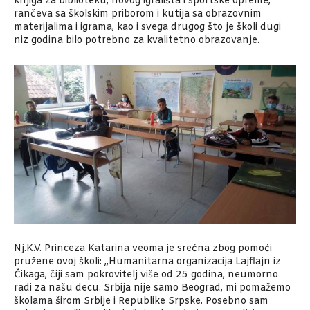
knjiga za biblioteku, novog igrališta i sportske opreme,
rančeva sa školskim priborom i kutija sa obrazovnim
materijalima i igrama, kao i svega drugog što je školi dugi
niz godina bilo potrebno za kvalitetno obrazovanje.
Nj.K.V. Princeza Katarina veoma je srećna zbog pomoći
pružene ovoj školi: „Humanitarna organizacija Lajflajn iz
Čikaga, čiji sam pokrovitelj više od 25 godina, neumorno
radi za našu decu. Srbija nije samo Beograd, mi pomažemo
školama širom Srbije i Republike Srpske. Posebno sam