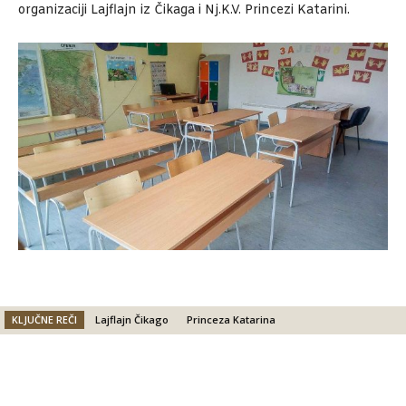
organizaciji Lajflajn iz Čikaga i Nj.K.V. Princezi Katarini.
KLJUČNE REČI
Lajflajn Čikago
Princeza Katarina
Facebook
X
Email