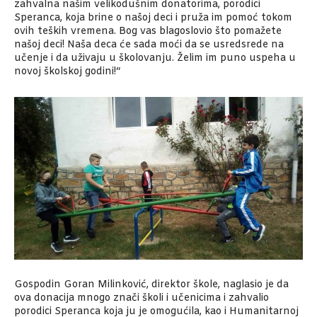
zahvalna našim velikodušnim donatorima, porodici
Speranca, koja brine o našoj deci i pruža im pomoć tokom
ovih teških vremena. Bog vas blagoslovio što pomažete
našoj deci! Naša deca će sada moći da se usredsrede na
učenje i da uživaju u školovanju. Želim im puno uspeha u
novoj školskoj godini!“
Gospodin Goran Milinković, direktor škole, naglasio je da
ova donacija mnogo znači školi i učenicima i zahvalio
porodici Speranca koja ju je omogućila, kao i Humanitarnoj