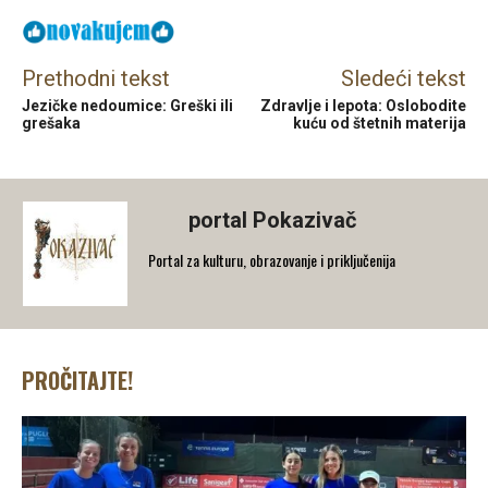
Prethodni tekst
Sledeći tekst
Jezičke nedoumice: Greški ili
Zdravlje i lepota: Oslobodite
grešaka
kuću od štetnih materija
portal Pokazivač
Portal za kulturu, obrazovanje i priključenija
PROČITAJTE!