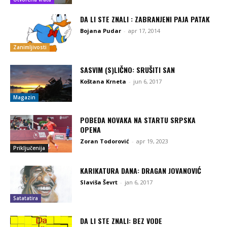
DA LI STE ZNALI : ZABRANJENI PAJA PATAK
Bojana Pudar
-
apr 17, 2014
Zanimljivosti
SASVIM (S)LIČNO: SRUŠITI SAN
Koštana Krneta
-
jun 6, 2017
Magazin
POBEDA NOVAKA NA STARTU SRPSKA
OPENA
Zoran Todorović
-
apr 19, 2023
Priključenija
KARIKATURA DANA: DRAGAN JOVANOVIĆ
Slaviša Ševrt
-
jan 6, 2017
Satatatira
DA LI STE ZNALI: BEZ VODE