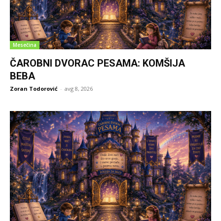
Mesečina
ČAROBNI DVORAC PESAMA: KOMŠIJA
BEBA
Zoran Todorović
-
avg 8, 2026