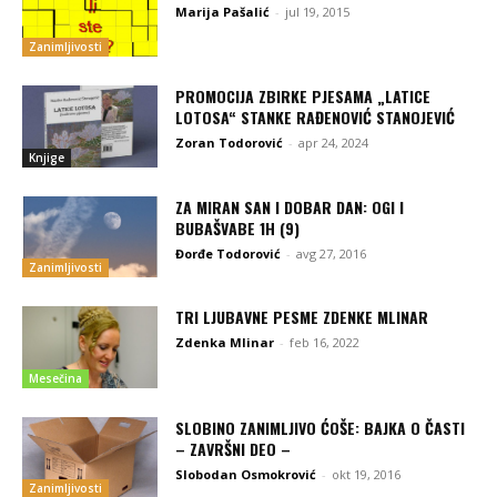
Marija Pašalić
-
jul 19, 2015
Zanimljivosti
PROMOCIJA ZBIRKE PJESAMA „LATICE
LOTOSA“ STANKE RAĐENOVIĆ STANOJEVIĆ
Zoran Todorović
-
apr 24, 2024
Knjige
ZA MIRAN SAN I DOBAR DAN: OGI I
BUBAŠVABE 1H (9)
Đorđe Todorović
-
avg 27, 2016
Zanimljivosti
TRI LJUBAVNE PESME ZDENKE MLINAR
Zdenka Mlinar
-
feb 16, 2022
Mesečina
SLOBINO ZANIMLJIVO ĆOŠE: BAJKA O ČASTI
– ZAVRŠNI DEO –
Slobodan Osmokrović
-
okt 19, 2016
Zanimljivosti