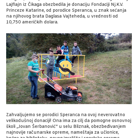
Lajflajn iz Čikaga obezbedila je donaciju Fondaciji Nj.K.V.
Princeze Katarine, od porodice Speranca, u znak sećanja
na njihovog brata Daglasa Vajteheda, u vrednosti od
10,750 američkih dolara.
Zahvaljujemo se porodici Speranca na ovoj neverovatno
velikodušnoj donaciji! Ona ima za cilj da pomogne osnovnoj
školi „Jovan Šerbanović“ u selu Bliznak, obezbeđivanjem
najnovije računarske opreme, nameštaja za učionice,