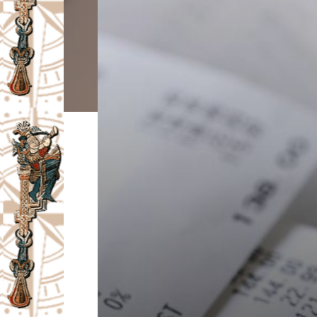
I
V
A
Č