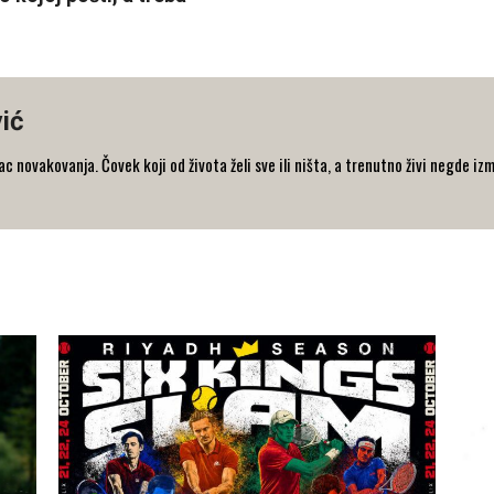
ić
 novakovanja. Čovek koji od života želi sve ili ništa, a trenutno živi negde iz