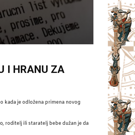
MU I HRANU ZA
 do kada je odložena primena novog
 roditelj ili staratelj bebe dužan je da