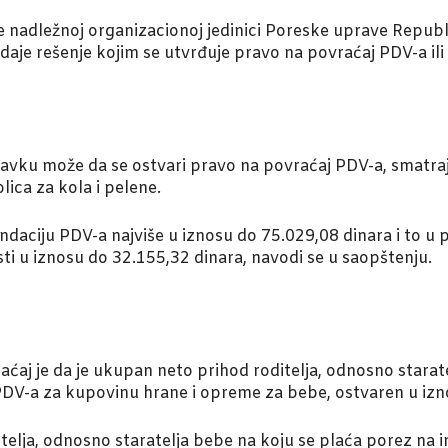
e nadležnoj organizacionoj jedinici Poreske uprave Republ
aje rešenje kojim se utvrđuje pravo na povraćaj PDV-a ili 
vku može da se ostvari pravo na povraćaj PDV-a, smatraju
olica za kola i pelene.
fundaciju PDV-a najviše u iznosu do 75.029,08 dinara i to u
ti u iznosu do 32.155,32 dinara, navodi se u saopštenju.
aćaj je da je ukupan neto prihod roditelja, odnosno starat
 PDV-a za kupovinu hrane i opreme za bebe, ostvaren u iz
itelja, odnosno staratelja bebe na koju se plaća porez na 