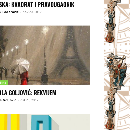
SKA: KVADRAT I PRAVOUGAONIK
 Todorović
-
nov 20, 2017
čina
OLA GOLJOVIĆ: REKVIJEM
a Goljović
-
okt 23, 2017