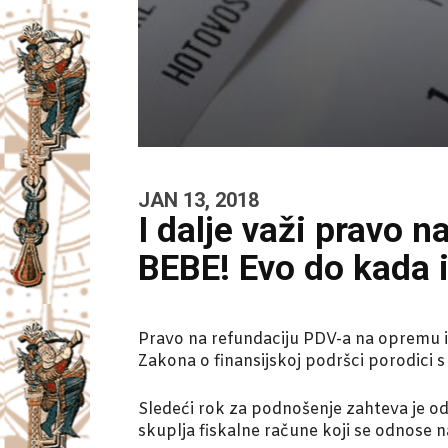
JAN 13, 2018
I dalje važi pravo
BEBE! Evo do kada i
Pravo na refundaciju PDV-a na opremu i 
Zakona o finansijskoj podršci porodici 
Sledeći rok za podnošenje zahteva je od 1
skuplja fiskalne račune koji se odnose 