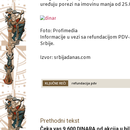
uređuju porezi na imovinu manja od 25.
Foto: Profimedia
Informacije u vezi sa refundacijom PDV
Srbije.
Izvor: srbijadanas.com
KLJUČNE REČI
refundacija pdv
Facebook
X
Email
Prethodni tekst
Čeka vas 9.600 DINARA od akcija u bilo