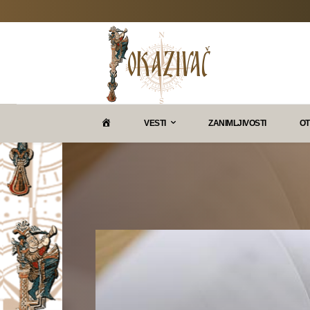
P
VESTI
ZANIMLJIVOSTI
OT
O
K
A
Z