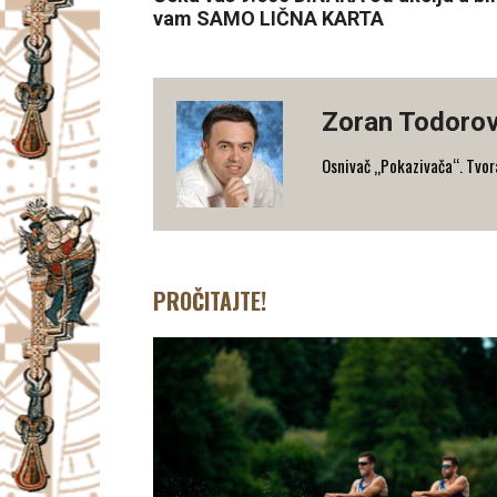
vam SAMO LIČNA KARTA
Zoran Todorov
Osnivač „Pokazivača“. Tvorac
PROČITAJTE!