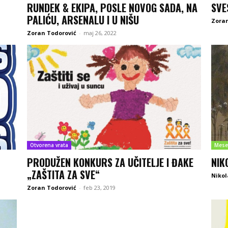
RUNDEK & EKIPA, POSLE NOVOG SADA, NA
SVE
PALIĆU, ARSENALU I U NIŠU
Zoran
Zoran Todorović
-
maj 26, 2022
Otvorena vrata
Mese
PRODUŽEN KONKURS ZA UČITELJE I ĐAKE
NIK
„ZAŠTITA ZA SVE“
Nikol
Zoran Todorović
-
feb 23, 2019