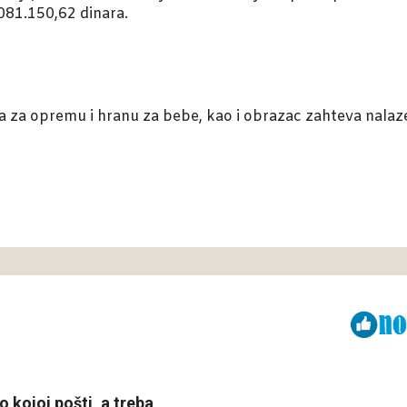
081.150,62 dinara.
-a za opremu i hranu za bebe, kao i obrazac zahteva nalaz
Viber
ReddIt
 kojoj pošti, a treba