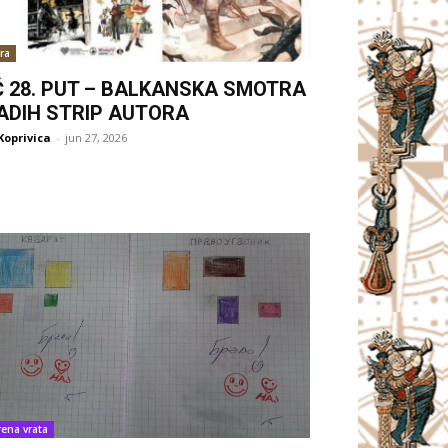
ra
Ć 28. PUT – BALKANSKA SMOTRA
ADIH STRIP AUTORA
Koprivica
-
jun 27, 2026
rena vrata