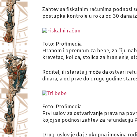
Zahtev sa fiskalnim računima podnosi s
postupka kontrole u roku od 30 dana izd
Foto: Profimedia
Hranom i opremom za bebe, za čiju naba
krevetac, kolica, stolica za hranjenje, st
Roditelj ili staratelj može da ostvari re
dinara, a od prve do druge godine staros
Foto: Profimedia
Prvi uslov za ostvarivanje prava na povr
kojoj se podnosi zahtev za refundaciju
Drugi uslov je da je ukupna imovina rod