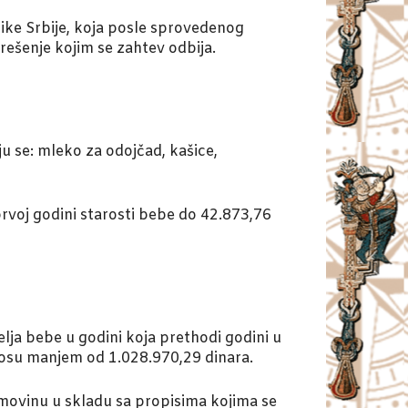
ike Srbije, koja posle sprovedenog
rešenje kojim se zahtev odbija.
 se: mleko za odojčad, kašice,
 prvoj godini starosti bebe do 42.873,76
elja bebe u godini koja prethodi godini u
nosu manjem od 1.028.970,29 dinara.
imovinu u skladu sa propisima kojima se