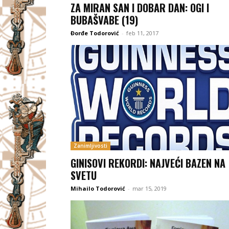
ZA MIRAN SAN I DOBAR DAN: OGI I
BUBAŠVABE (19)
Đorđe Todorović
-
feb 11, 2017
Zanimljivosti
GINISOVI REKORDI: NAJVEĆI BAZEN NA
SVETU
Mihailo Todorović
-
mar 15, 2019