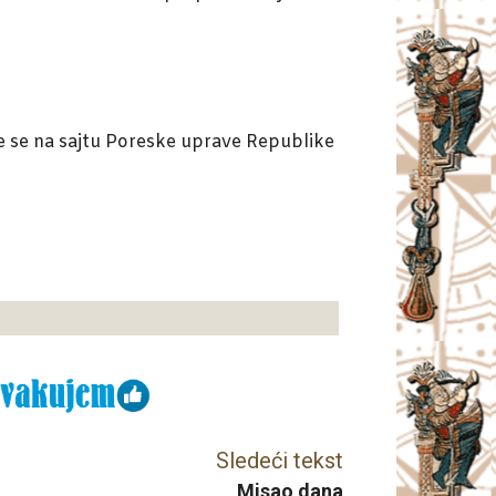
e se na sajtu Poreske uprave Republike
Sledeći tekst
Misao dana