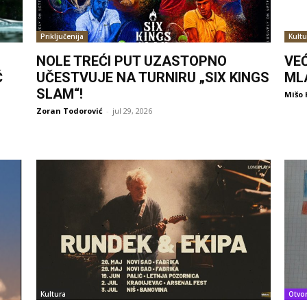
Priključenija
Kultu
NOLE TREĆI PUT UZASTOPNO
VE
Ć
UČESTVUJE NA TURNIRU „SIX KINGS
ML
SLAM“!
Mišo 
Zoran Todorović
-
jul 29, 2026
Kultura
Otvo