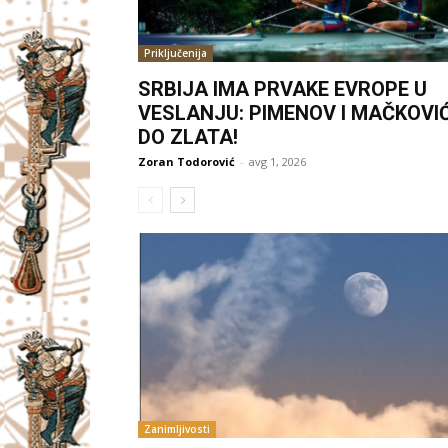
Priključenija
SRBIJA IMA PRVAKE EVROPE U
VESLANJU: PIMENOV I MAČKOVI
DO ZLATA!
Zoran Todorović
-
avg 1, 2026
Zanimljivosti