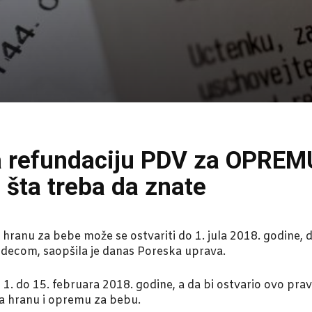
 na refundaciju PDV za OPRE
 šta treba da znate
hranu za bebe može se ostvariti do 1. jula 2018. godine,
s decom, saopšila je danas Poreska uprava.
. do 15. februara 2018. godine, a da bi ostvario ovo pravo,
na hranu i opremu za bebu.