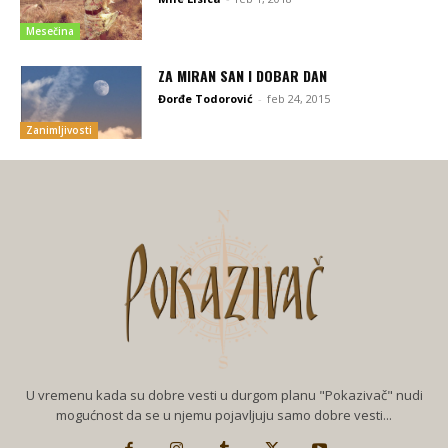
Mesečina
ZA MIRAN SAN I DOBAR DAN
Đorđe Todorović
-
feb 24, 2015
Zanimljivosti
U vremenu kada su dobre vesti u durgom planu "Pokazivač" nudi
mogućnost da se u njemu pojavljuju samo dobre vesti...