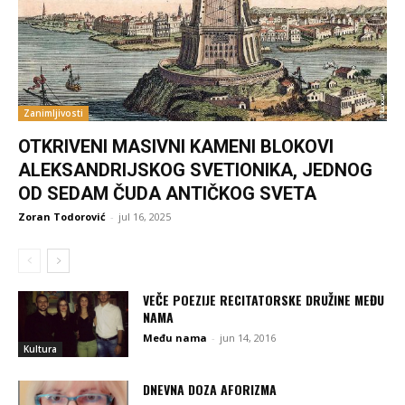
Zanimljivosti
OTKRIVENI MASIVNI KAMENI BLOKOVI
ALEKSANDRIJSKOG SVETIONIKA, JEDNOG
OD SEDAM ČUDA ANTIČKOG SVETA
Zoran Todorović
-
jul 16, 2025
VEČE POEZIJE RECITATORSKE DRUŽINE MEĐU
NAMA
Među nama
-
jun 14, 2016
Kultura
DNEVNA DOZA AFORIZMA