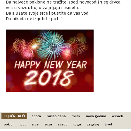
Da najveće poklone ne tražite ispod novogodišnjeg drvca
već u vazduhu, u zagrljaju i osmehu.
Da slušate svoje srce i pustite da vas vodi
Da nikada ne izgubite put !“
KLJUČNE REČI
lepota
misao dana
mrak
nova godina
osmeh
poklon
put
srce
suza
svetlo
tuga
zagrljaj
život