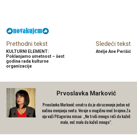
Facebook
X
Email
Prethodni tekst
Sledeći tekst
KULTURNI ELEMENT:
Atelje Ane Perišić
Poklanjamo umetnost – šest
godina rada kulturne
organizacije
Prvoslavka Marković
Prvoslavka Marković smatra da je obrazovanje jedan od
načina menjanja sveta. Veruje u magičnu moć brojeva.Za
nju važi Pitagorina misao: „Ne troši mnogo reči da kažeš
malo, već malo da kažeš mnogo“.