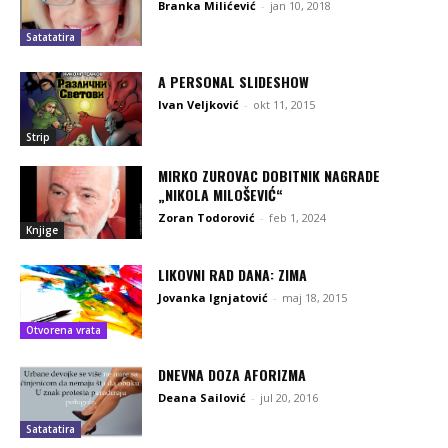
Branka Milićević
-
jan 10, 2018
Satatatira
A PERSONAL SLIDESHOW
Ivan Veljković
-
okt 11, 2015
Strip
MIRKO ZUROVAC DOBITNIK NAGRADE
„NIKOLA MILOŠEVIĆ“
Zoran Todorović
-
feb 1, 2024
Knjige
LIKOVNI RAD DANA: ZIMA
Jovanka Ignjatović
-
maj 18, 2015
Otvorena vrata
DNEVNA DOZA AFORIZMA
Deana Sailović
-
jul 20, 2016
Satatatira