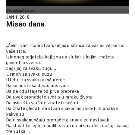
foto: malemudrosti.com
JAN 1, 2018
Misao dana
„Želim vam male stvari, hiljadu sitnica za vas ali velike za
vaše srce.
Iskrenog prijatelja koji zna da sluša i s kojim možete
govoriti o svemu…
Zagrljaj za svaku tugu …
Osmeh za svaku suzu
Utehu za svako razočarenje
Da se borite sa dostojanstvom
Da ne odustajete od prve prepreke
Da uvek pronađete svetlo u mraku života
Da osim što slušate znate i osećati …
Da znate gledati na stvari s lakoćom i videti ih onakve
kakve su
Da u svakom očaju pronađete snagu za nastavak
Da shvatite lepotu malih stvari da bi shvatili značaj svakog
trenutka …