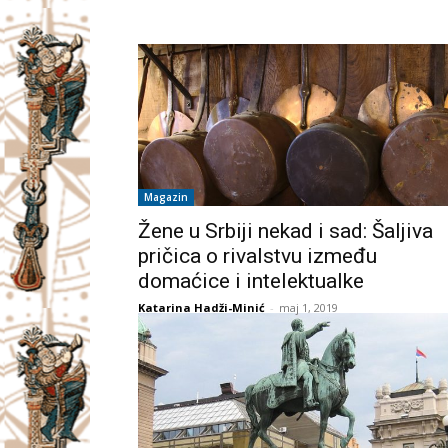
Magazin
Žene u Srbiji nekad i sad: Šaljiva
pričica o rivalstvu između
domaćice i intelektualke
Katarina Hadži-Minić
-
maj 1, 2019