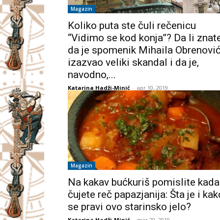
Magazin
Koliko puta ste čuli rečenicu
“Vidimo se kod konja”? Da li znat
da je spomenik Mihaila Obrenovi
izazvao veliki skandal i da je,
navodno,...
Katarina Hadži-Minić
-
apr 10, 2019
Magazin
Na kakav bućkuriš pomislite kada
čujete reč papazjanija: Šta je i kak
se pravi ovo starinsko jelo?
Katarina Hadži-Minić
-
mar 20, 2019