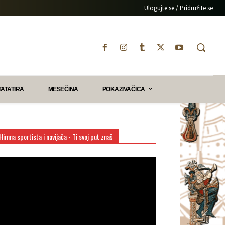
Ulogujte se / Pridružite se
TATATIRA
MESEČINA
POKAZIVAČICA
Himna sportista i navijača - Ti svoj put znaš