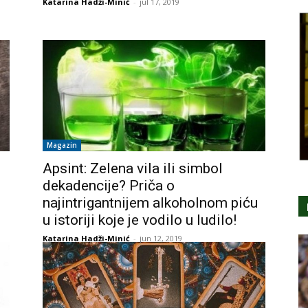
Katarina Hadži-Minić
-
jul 17, 2019
Magazin
Apsint: Zelena vila ili simbol
dekadencije? Priča o
najintrigantnijem alkoholnom piću
u istoriji koje je vodilo u ludilo!
Katarina Hadži-Minić
-
jun 12, 2019