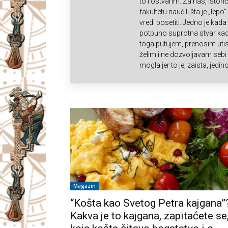
to i ostvarim. Za nas, istor
I
fakultetu naučili šta je „lepo
vredi posetiti. Jedno je kad
V
potpuno suprotna stvar kada
toga putujem, prenosim uti
želim i ne dozvoljavam seb
A
mogla jer to je, zaista, jedin
Č
Magazin
“Košta kao Svetog Petra kajgana”
Kakva je to kajgana, zapitaćete se