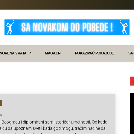
VORENA VRATA
MAGAZIN
POKAZIVAČ POKAZUJE
SA
m/
Beogradu i diplomirani sam istoričar umetnosti. Od kada
a ću da upoznam svet i kada god mogu, tražim načine da