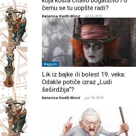
koja košta čitavo bogatstvo i o
čemu se tu uopšte radi?
Katarina Hadži-Minić
-
jul 24, 2019
Magazin
Lik iz bajke ili bolest 19. veka:
Odakle potiče izraz „Ludi
šeširdžija“?
Katarina Hadži-Minić
-
jun 19, 2019