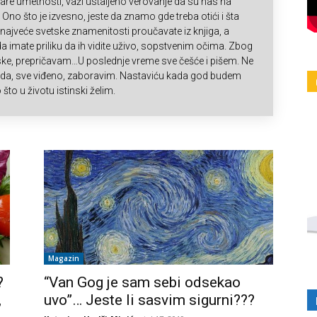
ičare umetnosti, važi ustaljeno verovanje da su nas na
“. Ono što je izvesno, jeste da znamo gde treba otići i šta
a najveće svetske znamenitosti proučavate iz knjiga, a
 imate priliku da ih vidite uživo, sopstvenim očima. Zbog
ske, prepričavam…U poslednje vreme sve češće i pišem. Ne
i da, sve viđeno, zaboravim. Nastaviću kada god budem
o što u životu istinski želim.
Magazin
?
“Van Gog je sam sebi odsekao
,
uvo”… Jeste li sasvim sigurni???