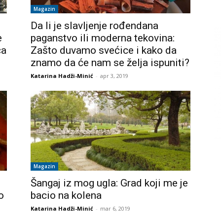
Magazin
Da li je slavljenje rođendana
e
paganstvo ili moderna tekovina:
ća
Zašto duvamo svećice i kako da
znamo da će nam se želja ispuniti?
Katarina Hadži-Minić
-
apr 3, 2019
Magazin
Šangaj iz mog ugla: Grad koji me je
o
bacio na kolena
Katarina Hadži-Minić
-
mar 6, 2019