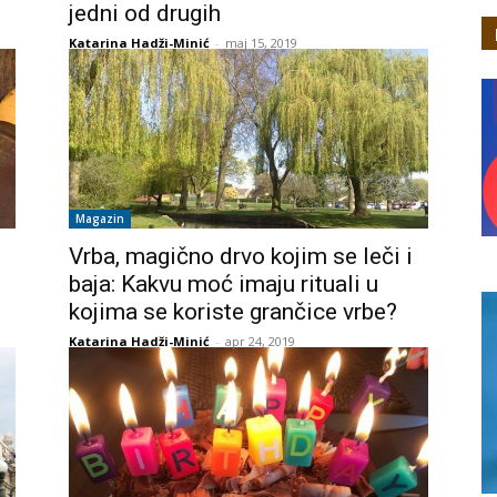
jedni od drugih
Katarina Hadži-Minić
-
maj 15, 2019
Magazin
Vrba, magično drvo kojim se leči i
baja: Kakvu moć imaju rituali u
kojima se koriste grančice vrbe?
Katarina Hadži-Minić
-
apr 24, 2019