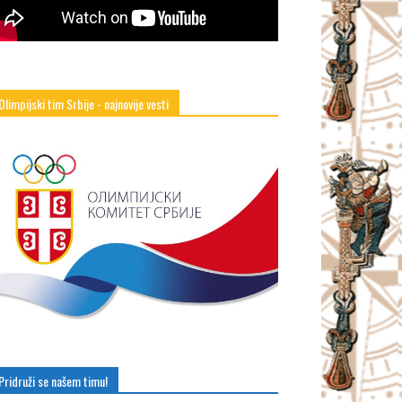
Olimpijski tim Srbije - najnovije vesti
Pridruži se našem timu!