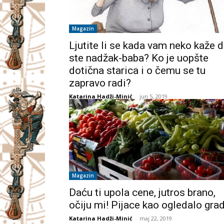
Magazin
Ljutite li se kada vam neko kaže 
ste nadžak-baba? Ko je uopšte
dotična starica i o čemu se tu
zapravo radi?
Katarina Hadži-Minić
-
jun 5, 2019
Magazin
Daću ti upola cene, jutros brano,
očiju mi! Pijace kao ogledalo gra
Katarina Hadži-Minić
-
maj 22, 2019