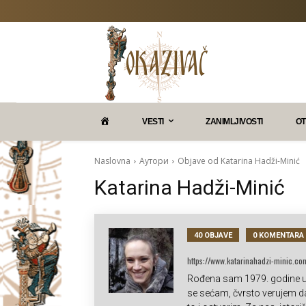
P
VESTI
ZANIMLJIVOSTI
OT
O
Naslovna
Аутори
Objave od Katarina Hadži-Minić
Katarina Hadži-Minić
K
A
40 OBJAVE
0 KOMENTARA
https://www.katarinahadzi-minic.co
Z
Rođena sam 1979. godine u 
se sećam, čvrsto verujem d