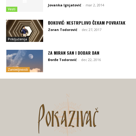
Jovanka Ignjatović
-
mar 2, 2014
Vesti
ĐOKOVIĆ: NESTRPLJIVO ČEKAM POVRATAK
Zoran Todorović
-
dec 27, 2017
Priključenija
ZA MIRAN SAN I DOBAR DAN
Đorđe Todorović
-
dec 22, 2016
Zanimljivosti