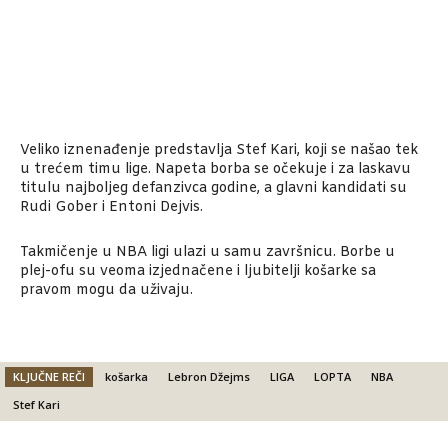
Veliko iznenađenje predstavlja Stef Kari, koji se našao tek
u trećem timu lige. Napeta borba se očekuje i za laskavu
titulu najboljeg defanzivca godine, a glavni kandidati su
Rudi Gober i Entoni Dejvis.
Takmičenje u NBA ligi ulazi u samu završnicu. Borbe u
plej-ofu su veoma izjednačene i ljubitelji košarke sa
pravom mogu da uživaju.
KLJUČNE REČI
košarka
Lebron Džejms
LIGA
LOPTA
NBA
Stef Kari