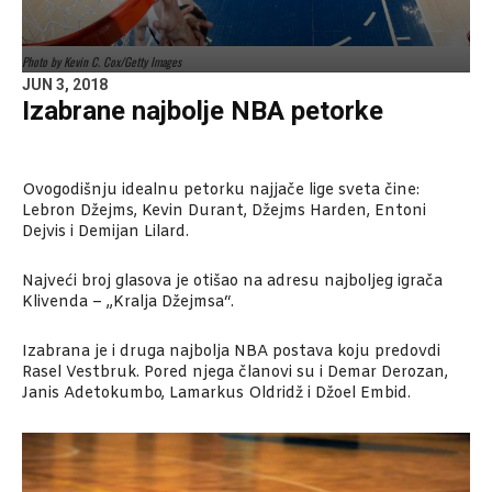
Photo by Kevin C. Cox/Getty Images
JUN 3, 2018
Izabrane najbolje NBA petorke
Ovogodišnju idealnu petorku najjače lige sveta čine:
Lebron Džejms, Kevin Durant, Džejms Harden, Entoni
Dejvis i Demijan Lilard.
Najveći broj glasova je otišao na adresu najboljeg igrača
Klivenda – „Kralja Džejmsa“.
Izabrana je i druga najbolja NBA postava koju predovdi
Rasel Vestbruk. Pored njega članovi su i Demar Derozan,
Janis Adetokumbo, Lamarkus Oldridž i Džoel Embid.