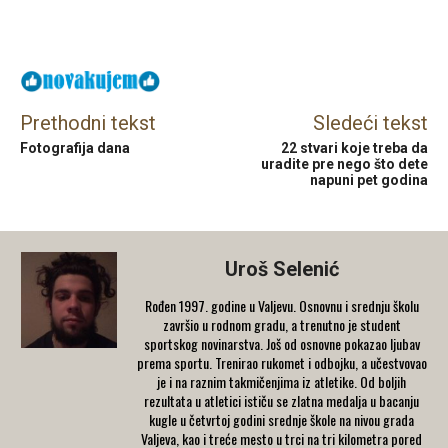
Facebook
X
Email
Prethodni tekst
Sledeći tekst
Fotografija dana
22 stvari koje treba da
uradite pre nego što dete
napuni pet godina
Uroš Selenić
Rođen 1997. godine u Valjevu. Osnovnu i srednju školu
završio u rodnom gradu, a trenutno je student
sportskog novinarstva. Još od osnovne pokazao ljubav
prema sportu. Trenirao rukomet i odbojku, a učestvovao
je i na raznim takmičenjima iz atletike. Od boljih
rezultata u atletici ističu se zlatna medalja u bacanju
kugle u četvrtoj godini srednje škole na nivou grada
Valjeva, kao i treće mesto u trci na tri kilometra pored