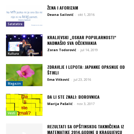
ŽENA I AFORIZAM
Deana Sailović
-
okt 1, 2016
Satatatira
KRALJEVSKI „OSKAR POPULARNOSTI“
NADMAŠIO SVA OČEKIVANJA
Zoran Todorović
-
jul 14, 2019
Kultura
ZDRAVLJE I LEPOTA: JAPANKE OPASNIJE OD
ŠTIKLI
Ema Vitković
-
jul 23, 2016
Magazin
DA LI STE ZNALI: BOROVNICA
Marija Pašalić
-
nov 3, 2017
Vesti
REZULTATI SA OPŠTINSKOG TAKMIČENJA IZ
MATEMATIKE 2014.GODINE U KRAGUJEVCU