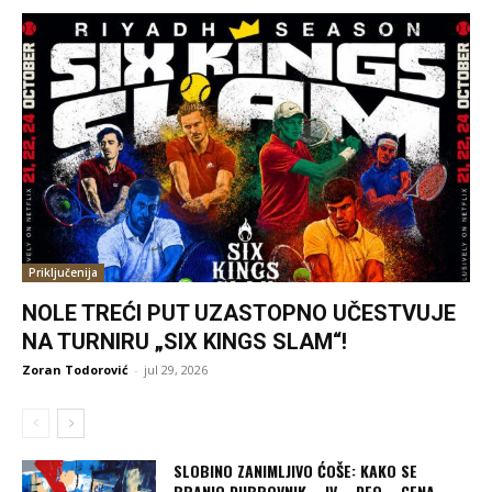
Priključenija
NOLE TREĆI PUT UZASTOPNO UČESTVUJE
NA TURNIRU „SIX KINGS SLAM“!
Zoran Todorović
-
jul 29, 2026
SLOBINO ZANIMLJIVO ĆOŠE: KAKO SE
BRANIO DUBROVNIK – IV – DEO – CENA