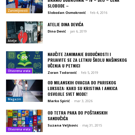
SLOBODE –
Zanimljivosti
Slobodan Osmokrović
-
feb 4, 2016
ATELJE DINA DEVIĆA
Dino Dević
-
jan 6, 2019
Atelje
NAUČITE ZANIMANJE BUDUĆNOSTI I
PRIJAVITE SE ZA LETNJU ŠKOLU MAŠINSKOG
UČENJA U PETNICI
Otvorena vrata
Zoran Todorović
-
feb 5, 2019
OD MILANSKIH OVACIJA DO PARISKOG
LUKSUZA: KAKO SU KRISTINA I ANKICA
OSVOJILE SVET MODE!
Magazin
Marko Spirić
-
mar 3, 2026
OD TETRA PAKA DO POŠTANSKIH
SANDUČIĆA
Suzana Veljkovic
-
maj 31, 2015
Otvorena vrata