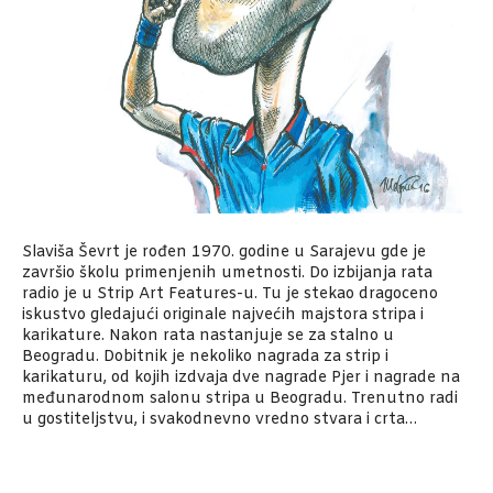
Slaviša Ševrt je rođen 1970. godine u Sarajevu gde je
završio školu primenjenih umetnosti. Do izbijanja rata
radio je u Strip Art Features-u. Tu je stekao dragoceno
iskustvo gledajući originale najvećih majstora stripa i
karikature. Nakon rata nastanjuje se za stalno u
Beogradu. Dobitnik je nekoliko nagrada za strip i
karikaturu, od kojih izdvaja dve nagrade Pjer i nagrade na
međunarodnom salonu stripa u Beogradu. Trenutno radi
u gostiteljstvu, i svakodnevno vredno stvara i crta…