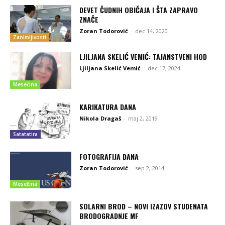
DEVET ČUDNIH OBIČAJA I ŠTA ZAPRAVO
ZNAČE
Zoran Todorović
-
dec 14, 2020
Zanimljivosti
LJILJANA SKELIĆ VEMIĆ: TAJANSTVENI HOD
Ljiljana Skelić Vemić
-
dec 17, 2024
Mesečina
KARIKATURA DANA
Nikola Dragaš
-
maj 2, 2019
Satatatira
FOTOGRAFIJA DANA
Zoran Todorović
-
sep 2, 2014
Mesečina
SOLARNI BROD – NOVI IZAZOV STUDENATA
BRODOGRADNJE MF