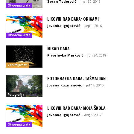
Zoran Todorović
-
mar 30, 2019
Otvorena vrata
LIKOVNI RAD DANA: ORIGAMI
Jovanka Ignjatović
-
sep 1, 2016
Otvorena vrata
MISAO DANA
Prvoslavka Marković
-
jun 24, 2018
Zanimljivosti
FOTOGRAFIJA DANA: TAŠMAJDAN
Jovana Kuzmanović
-
jul 14, 2015
Fotografija
LIKOVNI RAD DANA: MOJA ŠKOLA
Jovanka Ignjatović
-
avg 5, 2017
Otvorena vrata