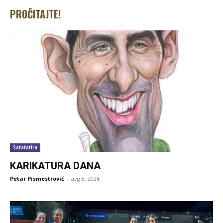
PROČITAJTE!
Satatatira
KARIKATURA DANA
Petar Pismestrović
-
avg 8, 2026