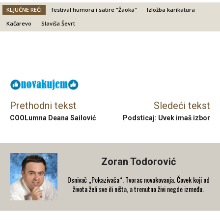
KLJUČNE REČI
festival humora i satire "Žaoka"
Izložba karikatura
Kačarevo
Slaviša Ševrt
Facebook
X
Email
Prethodni tekst
Sledeći tekst
COOLumna Deana Sailović
Podsticaj: Uvek imaš izbor
Zoran Todorović
Osnivač „Pokazivača“. Tvorac novakovanja. Čovek koji od
života želi sve ili ništa, a trenutno živi negde između.