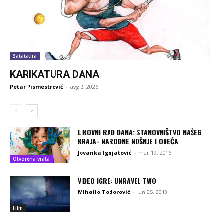
Satatatira
KARIKATURA DANA
Petar Pismestrović
-
avg 2, 2026
LIKOVNI RAD DANA: STANOVNIŠTVO NAŠEG
KRAJA- NARODNE NOŠNJE I ODEĆA
Jovanka Ignjatović
-
mar 19, 2016
Otvorena vrata
VIDEO IGRE: UNRAVEL TWO
Mihailo Todorović
-
jun 25, 2018
Film