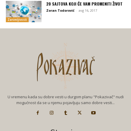
20 SAJTOVA KOJI ĆE VAM PROMENITI ŽIVOT
Zoran Todorović
-
avg 16, 2017
Zanimljivosti
U vremenu kada su dobre vesti u durgom planu "Pokazivač" nudi
mogućnost da se u njemu pojavljuju samo dobre vesti...