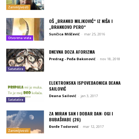
Zanimljivosti
OŠ „BRANKO MILJKOVIĆ“ IZ NIŠA I
„BRANKOVO PERO“
Sunčica Miščević
-
mar 25, 2016
Otvorena vrata
DNEVNA DOZA AFORIZMA
Predrag - Peđa Đakonović
-
nov 18, 2018
Satatatira
ELEKTRONSKA ISPOVEDAONICA DEANA
SAILOVIĆ
Deana Sailović
-
jan 3, 2017
Satatatira
ZA MIRAN SAN I DOBAR DAN: OGI I
BUBAŠVABE (26)
Đorđe Todorović
-
mar 12, 2017
Zanimljivosti