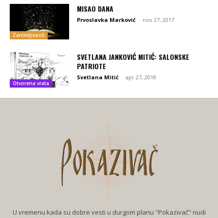
MISAO DANA
Prvoslavka Marković
-
nov 27, 2017
Zanimljivosti
SVETLANA JANKOVIĆ MITIĆ: SALONSKE
PATRIOTE
Svetlana Mitić
-
apr 27, 2018
Otvorena vrata
U vremenu kada su dobre vesti u durgom planu "Pokazivač" nudi