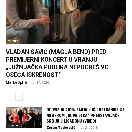
Muzika
VLADAN SAVIĆ (MAGLA BEND) PRED
PREMIJERNI KONCERT U VRANJU:
„JUŽNJAČKA PUBLIKA NEPOGREŠIVO
OSEĆA ISKRENOST“
Marko Spirić
-
jul 27, 2026
BEOVIZIJA 2018: SANJA ILIĆ I BALKANIKA SA
NUMEROM „NOVA DECA“ PREDSTAVLJAĆE
SRBIJU U LISABONU (VIDEO)
Kultura
Zoran Todorović
-
feb 21, 2018