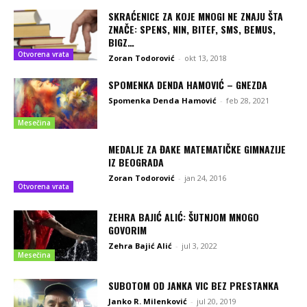
SKRAĆENICE ZA KOJE MNOGI NE ZNAJU ŠTA
ZNAČE: SPENS, NIN, BITEF, SMS, BEMUS,
BIGZ…
Otvorena vrata
Zoran Todorović
-
okt 13, 2018
SPOMENKA DENDA HAMOVIĆ – GNEZDA
Spomenka Denda Hamović
-
feb 28, 2021
Mesečina
MEDALJE ZA ĐAKE MATEMATIČKE GIMNAZIJE
IZ BEOGRADA
Zoran Todorović
-
jan 24, 2016
Otvorena vrata
ZEHRA BAJIĆ ALIĆ: ŠUTNJOM MNOGO
GOVORIM
Zehra Bajić Alić
-
jul 3, 2022
Mesečina
SUBOTOM OD JANKA VIC BEZ PRESTANKA
Janko R. Milenković
-
jul 20, 2019