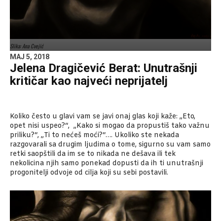
Slika: Ana Cvejić
MAJ 5, 2018
Jelena Dragičević Berat: Unutrašnji
kritičar kao najveći neprijatelj
Koliko često u glavi vam se javi onaj glas koji kaže: „Eto,
opet nisi uspeo?“, „Kako si mogao da propustiš tako važnu
priliku?“, „Ti to nećeš moći?“…. Ukoliko ste nekada
razgovarali sa drugim ljudima o tome, sigurno su vam samo
retki saopštili da im se to nikada ne dešava ili tek
nekolicina njih samo ponekad dopusti da ih ti unutrašnji
progonitelji odvoje od cilja koji su sebi postavili.