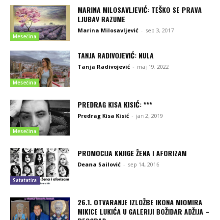
MARINA MILOSAVLJEVIĆ: TEŠKO SE PRAVA
LJUBAV RAZUME
Marina Milosavljević
-
sep 3, 2017
Mesečina
TANJA RADIVOJEVIĆ: NULA
Tanja Radivojević
-
maj 19, 2022
Mesečina
PREDRAG KISA KISIĆ: ***
Predrag Kisa Kisić
-
jan 2, 2019
Mesečina
PROMOCIJA KNJIGE ŽENA I AFORIZAM
Deana Sailović
-
sep 14, 2016
Satatatira
26.1. OTVARANJE IZLOŽBE IKONA MIOMIRA
MIKICE LUKIĆA U GALERIJI BOŽIDAR ADŽIJA –