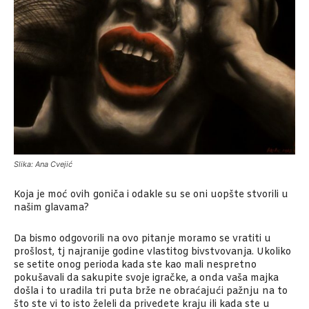
Slika: Ana Cvejić
Koja je moć ovih goniča i odakle su se oni uopšte stvorili u
našim glavama?
Da bismo odgovorili na ovo pitanje moramo se vratiti u
prošlost, tj najranije godine vlastitog bivstvovanja. Ukoliko
se setite onog perioda kada ste kao mali nespretno
pokušavali da sakupite svoje igračke, a onda vaša majka
došla i to uradila tri puta brže ne obraćajući pažnju na to
što ste vi to isto želeli da privedete kraju ili kada ste u