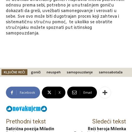
odnosu prema sebi, potrebno je unutrašnjem goniču
dokazati da greši, uvežbati samonegovanje i verovati u
sebe. Sve ovo može biti dugotrajan proces koji zahteva i
sistematičnu stručnu pomoć, te ukoliko se obratite
stručnjaku možete spoznati put istinskog
samopouzdanja.
KLJUČNE REČI
goniči
neuspeh
samopouzdanje
samosabotaža
Facebook
X
Email
Prethodni tekst
Sledeći tekst
Satirična poezija Miladin
Reči heroja Milenka