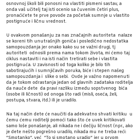
osnovnoj školi bili ponosni na vlastiti pismeni sastav, a
onda vaš učitelj taj isti ocenio sa čuvenim četiri plus,
pronaćićete te prve povode za početak sumnje u vlastito
postignuće i ličnu vrednost.
U ovakvom ponašanju za nas značajnih autoriteta nalaze
se koreni tih unutrašnjih goniča i posledično nedostatka
samopouzdanja jer onako kako su se važni drugi, tj
autoriteti odnosili prema nama tokom života, mi ćemo taj
ciklus nastaviti i na isti način tretirati sebe i vlastita
postignuća. U zavisnosti od toga koliko je bilo tih
sabotirajućih i sumnjičavih poruka, biće i stepen našeg
samopouzdanja i slike o sebi. Ovde je važno napomenuti
da je tokom odrastanja jedan od glavnih zadataka roditelja
da nauče dete da pravi razliku između sopstvenog bića
(osobe ili ličnosti) od onoga što radi (misli, oseća, želi,
postupa, stvara, itd.) ili je uradilo.
Na taj način dete će naučiti da adekvatno shvati kritiku u
čemu ćemu roditelji pomoći tako što će uvek kritikovati
samo loše ponašanje, ali nikada ne i dečiju ličnost (npr., ako
je dete nešto pogrešno uradilo, nikada mu ne treba reći:
“Smotanko“, već “To si smotano uradio” jer u prvom