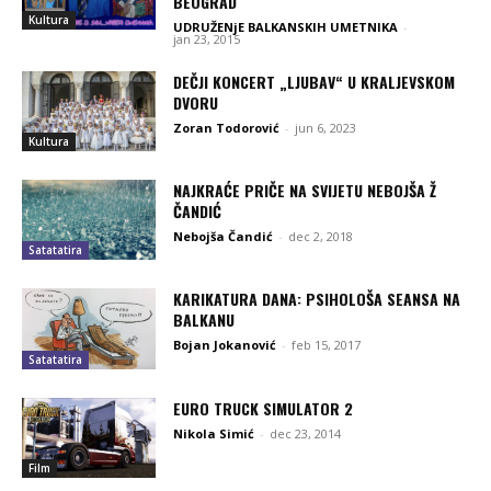
BEOGRAD
Kultura
UDRUŽENjE BALKANSKIH UMETNIKA
-
jan 23, 2015
DEČJI KONCERT „LJUBAV“ U KRALJEVSKOM
DVORU
Zoran Todorović
-
jun 6, 2023
Kultura
NAJKRAĆE PRIČE NA SVIJETU NEBOJŠA Ž
ČANDIĆ
Nebojša Čandić
-
dec 2, 2018
Satatatira
KARIKATURA DANA: PSIHOLOŠA SEANSA NA
BALKANU
Bojan Jokanović
-
feb 15, 2017
Satatatira
EURO TRUCK SIMULATOR 2
Nikola Simić
-
dec 23, 2014
Film