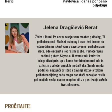
Berić
Pavlovića i danas ponosno
odjekuju
Jelena Dragičević Berat
Živim u Rumi. Po obrazovanju sam master psiholog, TA
psihoterapeut, školski psiholog i asertivni trener sa
višegodišnjim iskustvom u savetovanju i psihoterapiji
dece, adolescenata i odraslih osoba. Psihoterapiju
radim i putem Skype-a. U svom radu koristim
integrativni pristup u kome kombinujem metode iz
različitih psihoterapijskih modaliteta. Smatram da
podrška, negujući pristup i davanje dozvola tokom
psihoterapijskog rada mogu podstaći razvoj odraslih
potencijala svake osobe neophodnih za postizanje važnih
životnih ciljeva.
PROČITAJTE!