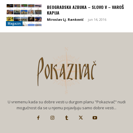
BEOGRADSKA AZBUKA – SLOVO V – VAROŠ
KAPIJA
Miroslav Lj. Ranković
-
jun 14, 2016
Magazin
U vremenu kada su dobre vesti u durgom planu "Pokazivač" nudi
mogućnost da se u njemu pojavljuju samo dobre vesti...