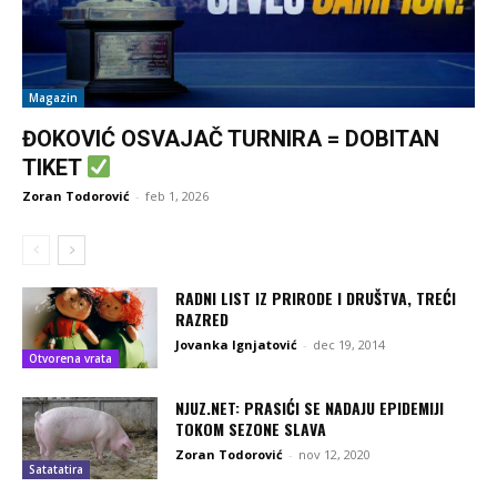
Magazin
ĐOKOVIĆ OSVAJAČ TURNIRA = DOBITAN
TIKET
Zoran Todorović
-
feb 1, 2026
RADNI LIST IZ PRIRODE I DRUŠTVA, TREĆI
RAZRED
Jovanka Ignjatović
-
dec 19, 2014
Otvorena vrata
NJUZ.NET: PRASIĆI SE NADAJU EPIDEMIJI
TOKOM SEZONE SLAVA
Zoran Todorović
-
nov 12, 2020
Satatatira