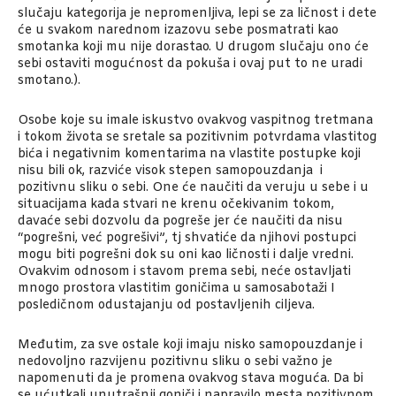
slučaju kategorija je nepromenljiva, lepi se za ličnost i dete
će u svakom narednom izazovu sebe posmatrati kao
smotanka koji mu nije dorastao. U drugom slučaju ono će
sebi ostaviti mogućnost da pokuša i ovaj put to ne uradi
smotano.).
Osobe koje su imale iskustvo ovakvog vaspitnog tretmana
i tokom života se sretale sa pozitivnim potvrdama vlastitog
bića i negativnim komentarima na vlastite postupke koji
nisu bili ok, razviće visok stepen samopouzdanja i
pozitivnu sliku o sebi. One će naučiti da veruju u sebe i u
situacijama kada stvari ne krenu očekivanim tokom,
davaće sebi dozvolu da pogreše jer će naučiti da nisu
“pogrešni, već pogrešivi”, tj shvatiće da njihovi postupci
mogu biti pogrešni dok su oni kao ličnosti i dalje vredni.
Ovakvim odnosom i stavom prema sebi, neće ostavljati
mnogo prostora vlastitim goničima u samosabotaži I
posledičnom odustajanju od postavljenih ciljeva.
Međutim, za sve ostale koji imaju nisko samopouzdanje i
nedovoljno razvijenu pozitivnu sliku o sebi važno je
napomenuti da je promena ovakvog stava moguća. Da bi
se ućutkali unutrašnji goniči i napravilo mesta pozitivnom