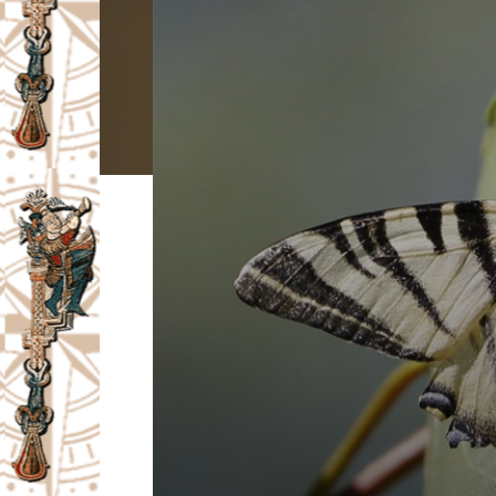
I
V
A
Č