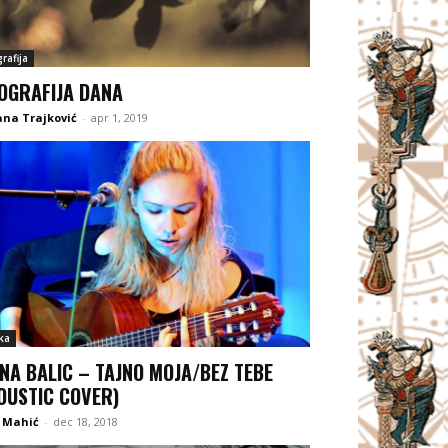
rafija
OGRAFIJA DANA
na Trajković
-
apr 1, 2019
ka
NA BALIC – TAJNO MOJA/BEZ TEBE
OUSTIC COVER)
 Mahić
-
dec 18, 2018