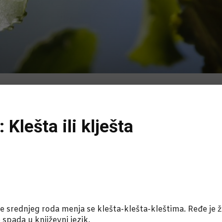
Klešta ili klješta
 srednjeg roda menja se klešta-klešta-kleštima. Ređe je 
 spada u književni jezik.