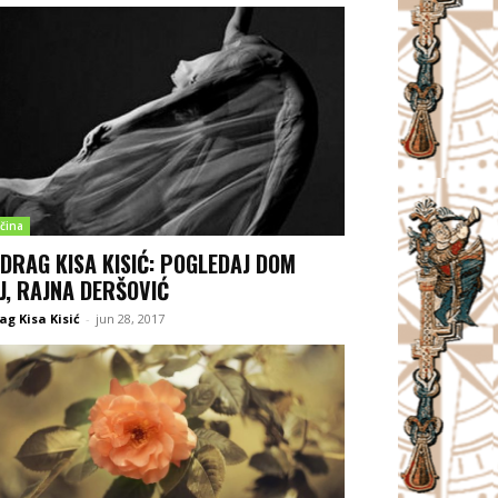
čina
DRAG KISA KISIĆ: POGLEDAJ DOM
J, RAJNA DERŠOVIĆ
ag Kisa Kisić
-
jun 28, 2017