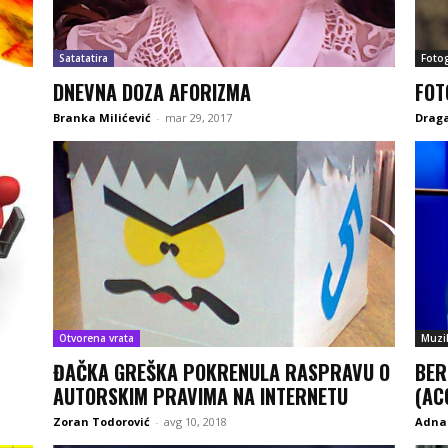
Satatatira
Fotog
DNEVNA DOZA AFORIZMA
FOT
Branka Milićević
-
mar 29, 2017
Draga
Otvorena vrata
Muzi
ĐAČKA GREŠKA POKRENULA RASPRAVU O
BER
AUTORSKIM PRAVIMA NA INTERNETU
(AC
Zoran Todorović
-
avg 10, 2018
Adna