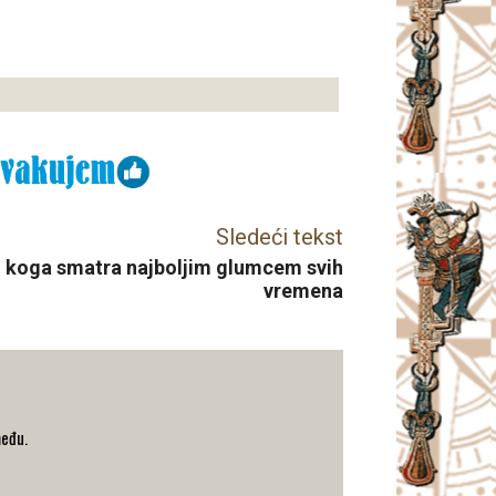
Sledeći tekst
o koga smatra najboljim glumcem svih
vremena
među.