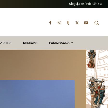
Ulogujte se / Pridružite se
TATATIRA
MESEČINA
POKAZIVAČICA