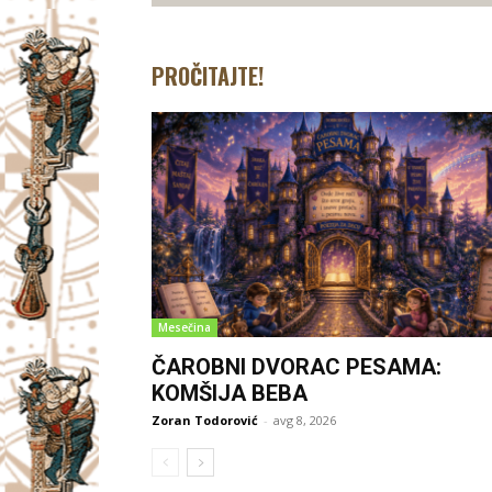
PROČITAJTE!
Mesečina
ČAROBNI DVORAC PESAMA:
KOMŠIJA BEBA
Zoran Todorović
-
avg 8, 2026