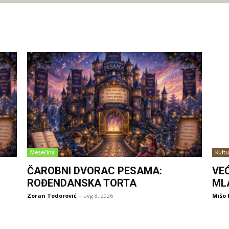
Mesečina
Kultu
ČAROBNI DVORAC PESAMA:
VE
ROĐENDANSKA TORTA
ML
Zoran Todorović
-
avg 8, 2026
Mišo 