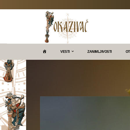
P
VESTI
ZANIMLJIVOSTI
OT
O
K
A
Z