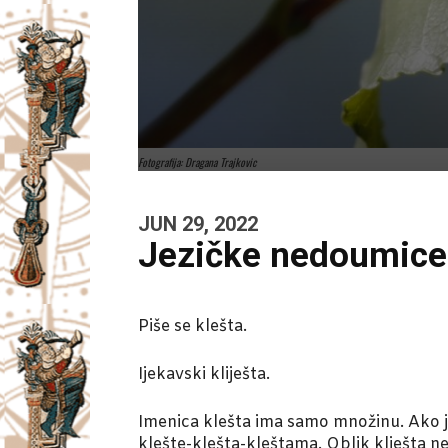
Fotografija: Dragana Trajkovic
JUN 29, 2022
Jezičke nedoumice: 
Piše se klešta.
Ijekavski kliješta.
Imenica klešta ima samo množinu. Ako je
klešte-klešta-kleštama. Oblik klješta ne