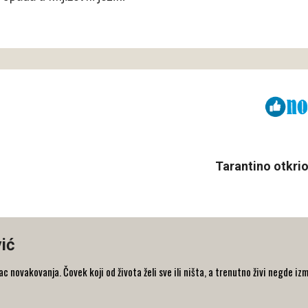
Viber
ReddIt
Tarantino otkri
ić
 novakovanja. Čovek koji od života želi sve ili ništa, a trenutno živi negde iz