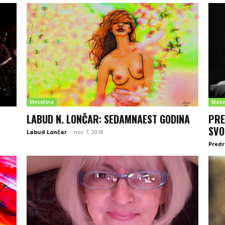
Mesečina
Mese
LABUD N. LONČAR: SEDAMNAEST GODINA
PRE
SVO
Labud Lončar
-
nov 7, 2018
Predr