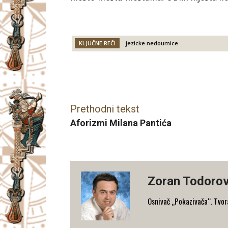
KLJUČNE REČI
jezicke nedoumice
Facebook
X
Email
Prethodni tekst
Aforizmi Milana Pantića
Zoran Todorov
Osnivač „Pokazivača“. Tvorac