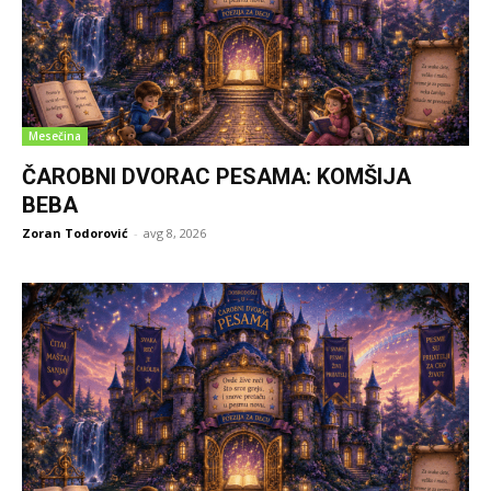
Mesečina
ČAROBNI DVORAC PESAMA: KOMŠIJA
BEBA
Zoran Todorović
-
avg 8, 2026