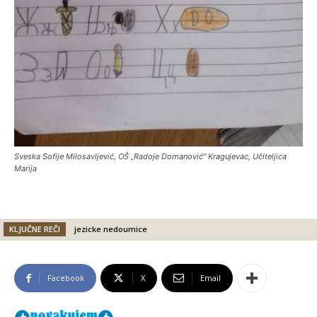
Sveska Sofije Milosavljević, OŠ „Radoje Domanović“ Kragujevac, Učiteljica
Marija
KLJUČNE REČI
jezicke nedoumice
Facebook
X
Email