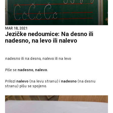
MAR 18, 2021
Jezičke nedoumice: Na desno ili
nadesno, na levo ili nalevo
nadesno ili na desno, nalevo ili na levo
Piše se
nadesno
,
nalevo
.
Prilozi
nalevo
(na levu stranu) i
nadesno
(na desnu
stranu) pišu se spojeno.