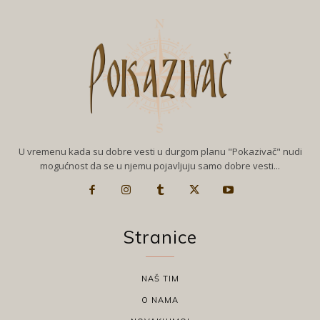
U vremenu kada su dobre vesti u durgom planu "Pokazivač" nudi
mogućnost da se u njemu pojavljuju samo dobre vesti...
Stranice
NAŠ TIM
O NAMA