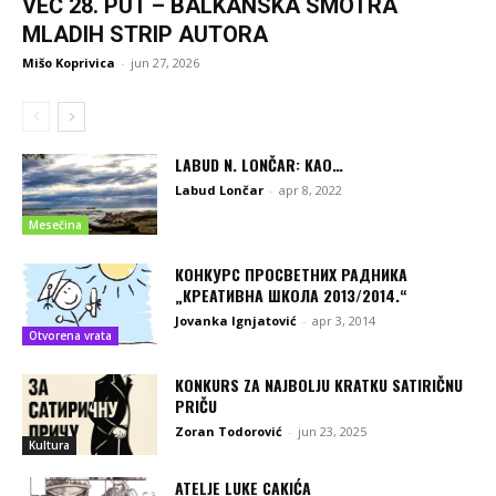
VEĆ 28. PUT – BALKANSKA SMOTRA
MLADIH STRIP AUTORA
Mišo Koprivica
-
jun 27, 2026
LABUD N. LONČAR: KAO…
Labud Lončar
-
apr 8, 2022
Mesečina
КОНКУРС ПРОСВЕТНИХ РАДНИКА
„КРЕАТИВНА ШКОЛА 2013/2014.“
Jovanka Ignjatović
-
apr 3, 2014
Otvorena vrata
KONKURS ZA NAJBOLJU KRATKU SATIRIČNU
PRIČU
Zoran Todorović
-
jun 23, 2025
Kultura
ATELJE LUKE CAKIĆA