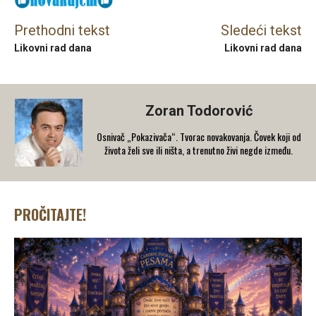
Prethodni tekst
Sledeći tekst
Likovni rad dana
Likovni rad dana
Zoran Todorović
Osnivač „Pokazivača“. Tvorac novakovanja. Čovek koji od
života želi sve ili ništa, a trenutno živi negde između.
PROČITAJTE!