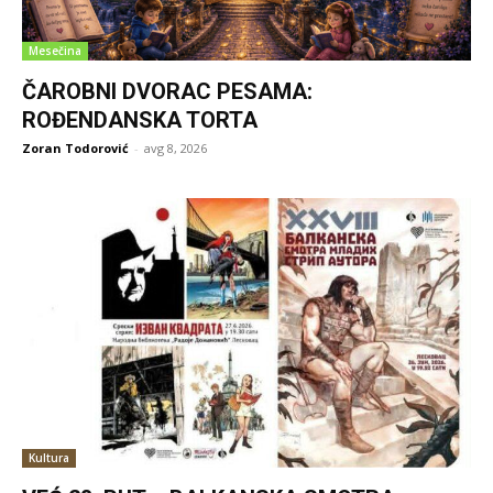
Mesečina
ČAROBNI DVORAC PESAMA:
ROĐENDANSKA TORTA
Zoran Todorović
-
avg 8, 2026
Kultura