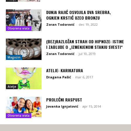
DUNJA RAJIĆ OSVOJILA DVA SREBRA,
OGNJEN KRSTIĆ UZEO BRONZU
Zoran Todorović
-
dec 19, 2022
Otvorena vrata
(BEZ)RAZLOŽAN STRAH OD HIPNOZE: ISTINE
I ZABLUDE O „IZMENJENOM STANJU SVESTI“
Zoran Todorović
-
jul 10, 2019
Magazin
ATELJE: KARIKATURA
Dragana Pašić
-
mar 6, 2017
Atelje
PROLEĆNI RASPUST
Jovanka Ignjatović
-
apr 15, 2014
Otvorena vrata