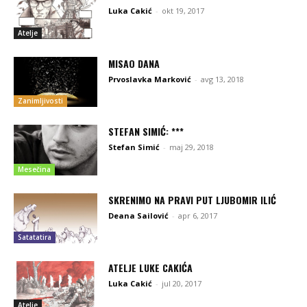
Luka Cakić
-
okt 19, 2017
Atelje
MISAO DANA
Prvoslavka Marković
-
avg 13, 2018
Zanimljivosti
STEFAN SIMIĆ: ***
Stefan Simić
-
maj 29, 2018
Mesečina
SKRENIMO NA PRAVI PUT LJUBOMIR ILIĆ
Deana Sailović
-
apr 6, 2017
Satatatira
ATELJE LUKE CAKIĆA
Luka Cakić
-
jul 20, 2017
Atelje