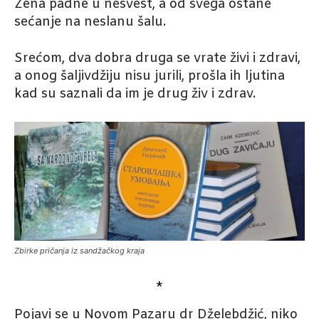
Žena padne u nesvest, a od svega ostane
sećanje na neslanu šalu.
Srećom, dva dobra druga se vrate živi i zdravi,
a onog šaljivdžiju nisu jurili, prošla ih ljutina
kad su saznali da im je drug živ i zdrav.
Zbirke pričanja iz sandžačkog kraja
*
Pojavi se u Novom Pazaru dr Dželebdžić, niko