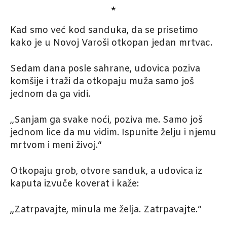
*
Kad smo već kod sanduka, da se prisetimo
kako je u Novoj Varoši otkopan jedan mrtvac.
Sedam dana posle sahrane, udovica poziva
komšije i traži da otkopaju muža samo još
jednom da ga vidi.
„Sanjam ga svake noći, poziva me. Samo još
jednom lice da mu vidim. Ispunite želju i njemu
mrtvom i meni živoj.“
Otkopaju grob, otvore sanduk, a udovica iz
kaputa izvuče koverat i kaže:
„Zatrpavajte, minula me želja. Zatrpavajte.“