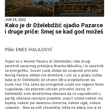
JUN 29, 2022
Kako je dr Dželebdžić ojadio Pazarce
i druge priče: Smej se kad god možeš
Piše:
ENES HALILOVIĆ
Pojavi se u Novom Pazaru dr Dželebdžić, niko drugi
savetnik saveznog premijera Branka Mikulića, i to savetnik
za energetiku. Govori ruski, došao da unapredi privredu
Novog Pazara, obilazi sve direktore, i već se u gradu šuška
kako je dr Dželebdžić od strane DB-a projekatovan da
bude novi Tito, samo da energetski uveže sve regione bivše
Jugoslavije i da pripremi ubrzan privredni razvoj. Dr
Dželebdžić svim direktorima obećava da će napredovati u
partiji, obećava razvojne projekte, usput uzima nekom sto
lopata, nekom par kamiona cementa, nekom cigle, nekom
rukavice… Nosi sa svih stovarišta, ništa ne plaća, sve je to