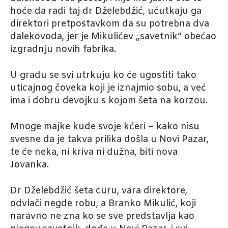
hoće da radi taj dr Dželebdžić, ućutkaju ga
direktori pretpostavkom da su potrebna dva
dalekovoda, jer je Mikulićev „savetnik“ obećao
izgradnju novih fabrika.
U gradu se svi utrkuju ko će ugostiti tako
uticajnog čoveka koji je iznajmio sobu, a već
ima i dobru devojku s kojom šeta na korzou.
Mnoge majke kude svoje kćeri – kako nisu
svesne da je takva prilika došla u Novi Pazar,
te će neka, ni kriva ni dužna, biti nova
Jovanka.
Dr Dželebdžić šeta curu, vara direktore,
odvlači negde robu, a Branko Mikulić, koji
naravno ne zna ko se sve predstavlja kao