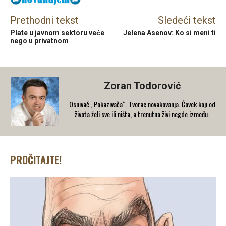
Prethodni tekst
Sledeći tekst
Plate u javnom sektoru veće
Jelena Asenov: Ko si meni ti
nego u privatnom
Zoran Todorović
Osnivač „Pokazivača“. Tvorac novakovanja. Čovek koji od
života želi sve ili ništa, a trenutno živi negde između.
PROČITAJTE!