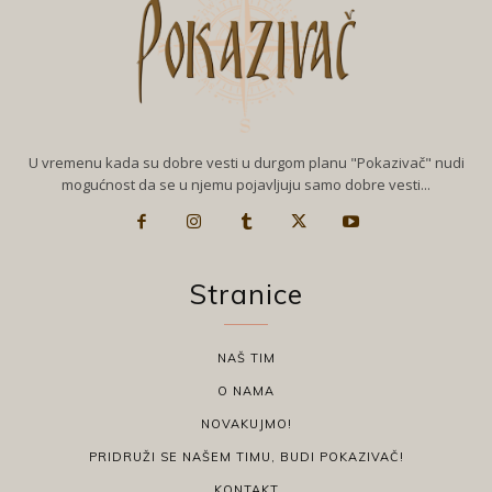
U vremenu kada su dobre vesti u durgom planu "Pokazivač" nudi
mogućnost da se u njemu pojavljuju samo dobre vesti...
Stranice
NAŠ TIM
O NAMA
NOVAKUJMO!
PRIDRUŽI SE NAŠEM TIMU, BUDI POKAZIVAČ!
KONTAKT