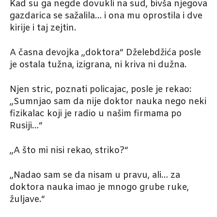
Kad su ga negde dovukli na sud, bivša njegova
gazdarica se sažalila… i ona mu oprostila i dve
kirije i taj zejtin.
A časna devojka „doktora“ Dželebdžića posle
je ostala tužna, izigrana, ni kriva ni dužna.
Njen stric, poznati policajac, posle je rekao:
„Sumnjao sam da nije doktor nauka nego neki
fizikalac koji je radio u našim firmama po
Rusiji…“
„A što mi nisi rekao, striko?“
„Nadao sam se da nisam u pravu, ali… za
doktora nauka imao je mnogo grube ruke,
žuljave.“