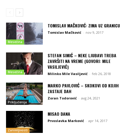
TOMISLAV MAČKOVIĆ: ZIMA UZ GRANICU
Tomislav Mačković
-
nov 9, 2017
Mesečina
STEFAN SIMIĆ – NEKE LJUBAVI TREBA
ZAVRŠITI NA VREME (GOVORI: MILE
VASILJEVIĆ)
Mesečina
Milinko Mile Vasiljević
-
feb 26, 2018
MARKO PAVLOVIĆ – SKOKOVI OD KOJIH
ZASTAJE DAH
Zoran Todorović
-
avg 24, 2021
Priključenija
MISAO DANA
Prvoslavka Marković
-
apr 14, 2017
Zanimljivosti