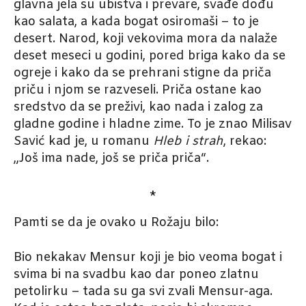
glavna jela su ubistva i prevare, svađe dođu
kao salata, a kada bogat osiromaši – to je
desert. Narod, koji vekovima mora da nalaže
deset meseci u godini, pored briga kako da se
ogreje i kako da se prehrani stigne da priča
priču i njom se razveseli. Priča ostane kao
sredstvo da se preživi, kao nada i zalog za
gladne godine i hladne zime. To je znao Milisav
Savić kad je, u romanu
Hleb i strah
, rekao:
„Još ima nade, još se priča priča“.
*
Pamti se da je ovako u Rožaju bilo:
Bio nekakav Mensur koji je bio veoma bogat i
svima bi na svadbu kao dar poneo zlatnu
petolirku – tada su ga svi zvali Mensur-aga.