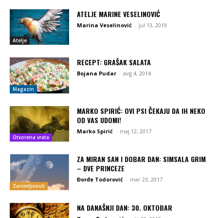
ATELJE MARINE VESELINOVIĆ
Marina Veselinović
-
jul 13, 2019
Atelje
RECEPT: GRAŠAK SALATA
Bojana Pudar
-
avg 4, 2014
Magazin
MARKO SPIRIĆ: OVI PSI ČEKAJU DA IH NEKO
OD VAS UDOMI!
Marko Spirić
-
maj 12, 2017
Otvorena vrata
ZA MIRAN SAN I DOBAR DAN: SIMSALA GRIM
– DVE PRINCEZE
Đorđe Todorović
-
mar 23, 2017
Zanimljivosti
NA DANAŠNJI DAN: 30. OKTOBAR