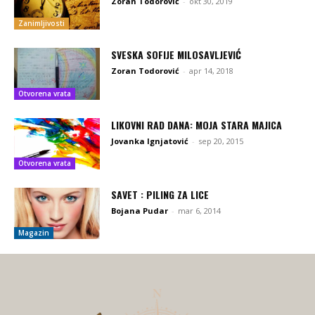
Zoran Todorović
-
okt 30, 2019
Zanimljivosti
SVESKA SOFIJE MILOSAVLJEVIĆ
Zoran Todorović
-
apr 14, 2018
Otvorena vrata
LIKOVNI RAD DANA: MOJA STARA MAJICA
Jovanka Ignjatović
-
sep 20, 2015
Otvorena vrata
SAVET : PILING ZA LICE
Bojana Pudar
-
mar 6, 2014
Magazin