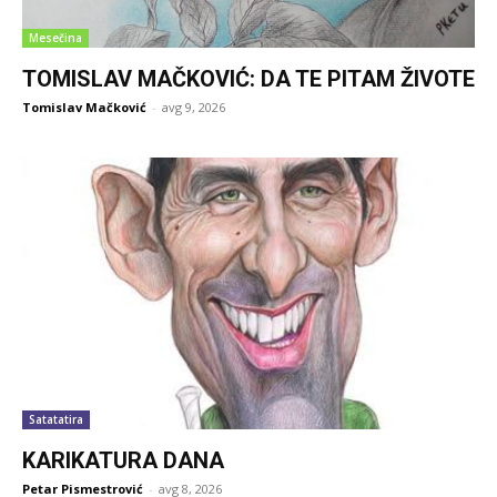
Mesečina
TOMISLAV MAČKOVIĆ: DA TE PITAM ŽIVOTE
Tomislav Mačković
-
avg 9, 2026
Satatatira
KARIKATURA DANA
Petar Pismestrović
-
avg 8, 2026