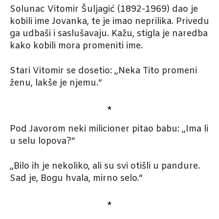
Solunac Vitomir Šuljagić (1892-1969) dao je
kobili ime Jovanka, te je imao neprilika. Privedu
ga udbaši i saslušavaju. Kažu, stigla je naredba
kako kobili mora promeniti ime.
Stari Vitomir se dosetio: „Neka Tito promeni
ženu, lakše je njemu.“
*
Pod Javorom neki milicioner pitao babu: „Ima li
u selu lopova?“
„Bilo ih je nekoliko, ali su svi otišli u pandure.
Sad je, Bogu hvala, mirno selo.“
*