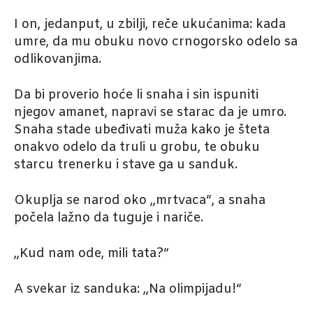
I on, jedanput, u zbilji, reče ukućanima: kada
umre, da mu obuku novo crnogorsko odelo sa
odlikovanjima.
Da bi proverio hoće li snaha i sin ispuniti
njegov amanet, napravi se starac da je umro.
Snaha stade ubeđivati muža kako je šteta
onakvo odelo da truli u grobu, te obuku
starcu trenerku i stave ga u sanduk.
Okuplja se narod oko „mrtvaca“, a snaha
počela lažno da tuguje i nariče.
„Kud nam ode, mili tata?“
A svekar iz sanduka: „Na olimpijadu!“