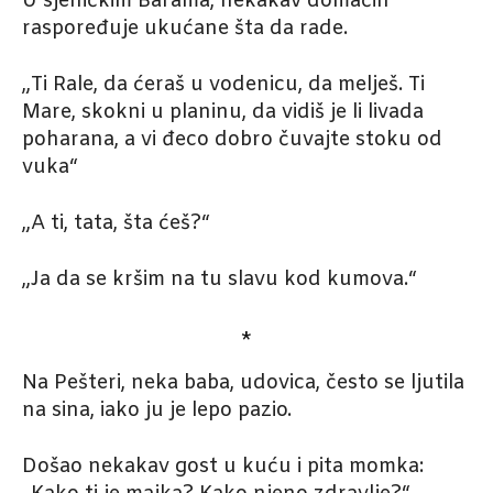
U sjeničkim Barama, nekakav domaćin
raspoređuje ukućane šta da rade.
„Ti Rale, da ćeraš u vodenicu, da melješ. Ti
Mare, skokni u planinu, da vidiš je li livada
poharana, a vi đeco dobro čuvajte stoku od
vuka“
„A ti, tata, šta ćeš?“
„Ja da se kršim na tu slavu kod kumova.“
*
Na Pešteri, neka baba, udovica, često se ljutila
na sina, iako ju je lepo pazio.
Došao nekakav gost u kuću i pita momka: