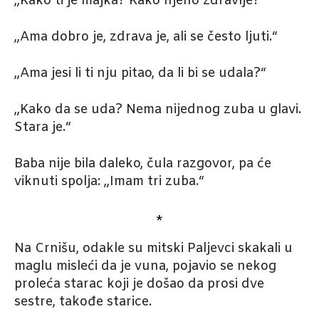
„Kako ti je majka? Kako njeno zdravlje?“
„Ama dobro je, zdrava je, ali se često ljuti.“
„Ama jesi li ti nju pitao, da li bi se udala?“
„Kako da se uda? Nema nijednog zuba u glavi.
Stara je.“
Baba nije bila daleko, čula razgovor, pa će
viknuti spolja: „Imam tri zuba.“
*
Na Crnišu, odakle su mitski Paljevci skakali u
maglu misleći da je vuna, pojavio se nekog
proleća starac koji je došao da prosi dve
sestre, takođe starice.