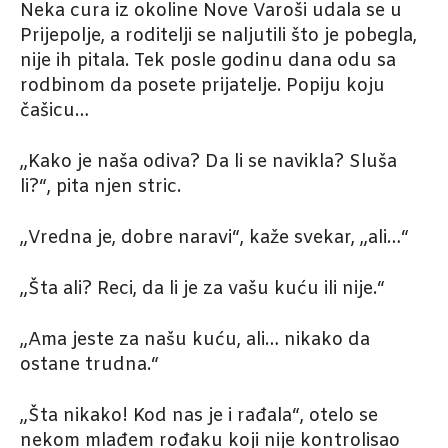
Neka cura iz okoline Nove Varoši udala se u
Prijepolje, a roditelji se naljutili što je pobegla,
nije ih pitala. Tek posle godinu dana odu sa
rodbinom da posete prijatelje. Popiju koju
čašicu…
„Kako je naša odiva? Da li se navikla? Sluša
li?“, pita njen stric.
„Vredna je, dobre naravi“, kaže svekar, „ali…“
„Šta ali? Reci, da li je za vašu kuću ili nije.“
„Ama jeste za našu kuću, ali… nikako da
ostane trudna.“
„Šta nikako! Kod nas je i rađala“, otelo se
nekom mlađem rođaku koji nije kontrolisao