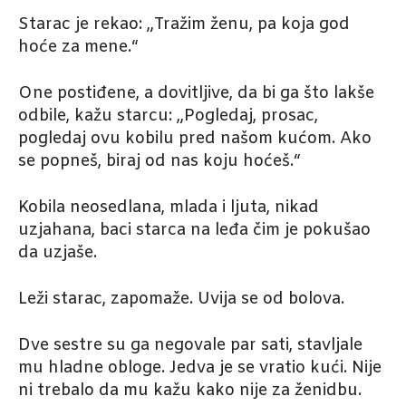
Starac je rekao: „Tražim ženu, pa koja god
hoće za mene.“
One postiđene, a dovitljive, da bi ga što lakše
odbile, kažu starcu: „Pogledaj, prosac,
pogledaj ovu kobilu pred našom kućom. Ako
se popneš, biraj od nas koju hoćeš.“
Kobila neosedlana, mlada i ljuta, nikad
uzjahana, baci starca na leđa čim je pokušao
da uzjaše.
Leži starac, zapomaže. Uvija se od bolova.
Dve sestre su ga negovale par sati, stavljale
mu hladne obloge. Jedva je se vratio kući. Nije
ni trebalo da mu kažu kako nije za ženidbu.