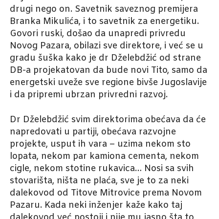
drugi nego on. Savetnik saveznog premijera
Branka Mikulića, i to savetnik za energetiku.
Govori ruski, došao da unapredi privredu
Novog Pazara, obilazi sve direktore, i već se u
gradu šuška kako je dr Dželebdžić od strane
DB-a projekatovan da bude novi Tito, samo da
energetski uveže sve regione bivše Jugoslavije
i da pripremi ubrzan privredni razvoj.
Dr Dželebdžić svim direktorima obećava da će
napredovati u partiji, obećava razvojne
projekte, usput ih vara – uzima nekom sto
lopata, nekom par kamiona cementa, nekom
cigle, nekom stotine rukavica… Nosi sa svih
stovarišta, ništa ne plaća, sve je to za neki
dalekovod od Titove Mitrovice prema Novom
Pazaru. Kada neki inženjer kaže kako taj
dalekovod već postoji i nije mu jasno šta to