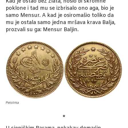
Kad je ostao bez zlata, nosio bi skromne
poklone i tad mu se izbrisalo ono aga, bio je
samo Mensur. A kad je osiromašio toliko da
mu je ostala samo jedna mršava krava Balja,
prozvali su ga: Mensur Baljin.
Petolirka
*