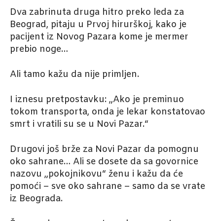
Dva zabrinuta druga hitro preko leda za
Beograd, pitaju u Prvoj hirurškoj, kako je
pacijent iz Novog Pazara kome je mermer
prebio noge…
Ali tamo kažu da nije primljen.
I iznesu pretpostavku: „Ako je preminuo
tokom transporta, onda je lekar konstatovao
smrt i vratili su se u Novi Pazar.“
Drugovi još brže za Novi Pazar da pomognu
oko sahrane… Ali se dosete da sa govornice
nazovu „pokojnikovu“ ženu i kažu da će
pomoći – sve oko sahrane – samo da se vrate
iz Beograda.