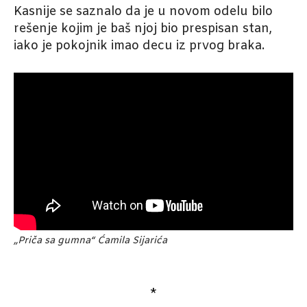
Kasnije se saznalo da je u novom odelu bilo
rešenje kojim je baš njoj bio prespisan stan,
iako je pokojnik imao decu iz prvog braka.
„Priča sa gumna“ Ćamila Sijarića
*