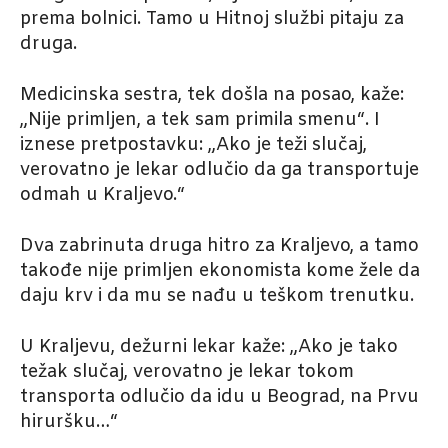
prema bolnici. Tamo u Hitnoj službi pitaju za
druga.
Medicinska sestra, tek došla na posao, kaže:
„Nije primljen, a tek sam primila smenu“. I
iznese pretpostavku: „Ako je teži slučaj,
verovatno je lekar odlučio da ga transportuje
odmah u Kraljevo.“
Dva zabrinuta druga hitro za Kraljevo, a tamo
takođe nije primljen ekonomista kome žele da
daju krv i da mu se nađu u teškom trenutku.
U Kraljevu, dežurni lekar kaže: „Ako je tako
težak slučaj, verovatno je lekar tokom
transporta odlučio da idu u Beograd, na Prvu
hiruršku…“