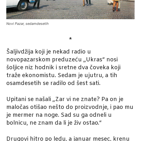
Novi Pazar, sedamdesetih
*
Šaljivdžija koji je nekad radio u
novopazarskom preduzeću „Ukras“ nosi
šoljice niz hodnik i sretne dva čoveka koji
traže ekonomistu. Sedam je ujutru, a tih
osamdesetih se radilo od šest sati.
Upitani se našali „Zar vi ne znate? Pa on je
maločas otišao nešto do proizvodnje, i pao mu
je mermer na noge. Sad su ga odneli u
bolnicu, ne znam da li je živ ostao.“
Drugovi hitro po ledu, a januar mesec, krenu