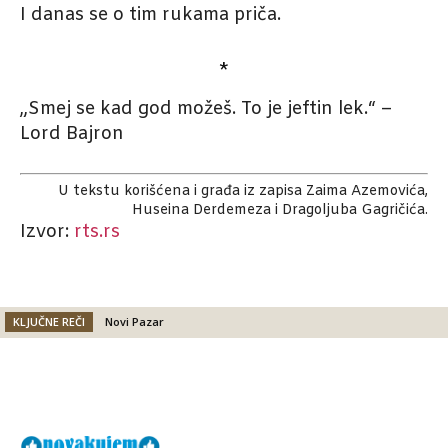
I danas se o tim rukama priča.
*
„Smej se kad god možeš. To je jeftin lek.“ –
Lord Bajron
U tekstu korišćena i građa iz zapisa Zaima Azemovića,
Huseina Derdemeza i Dragoljuba Gagričića.
Izvor:
rts.rs
KLJUČNE REČI
Novi Pazar
Facebook
X
Email