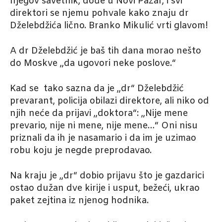
njegov savetnik, dođe u Novi Pazar, i svi
direktori se njemu pohvale kako znaju dr
Dželebdžića lično. Branko Mikulić vrti glavom!
A dr Dželebdžić je baš tih dana morao nešto
do Moskve „da ugovori neke poslove.“
Kad se tako sazna da je „dr“ Dželebdžić
prevarant, policija obilazi direktore, ali niko od
njih neće da prijavi „doktora“: „Nije mene
prevario, nije ni mene, nije mene…“ Oni nisu
priznali da ih je nasamario i da im je uzimao
robu koju je negde preprodavao.
Na kraju je „dr“ dobio prijavu što je gazdarici
ostao dužan dve kirije i usput, bežeći, ukrao
paket zejtina iz njenog hodnika.