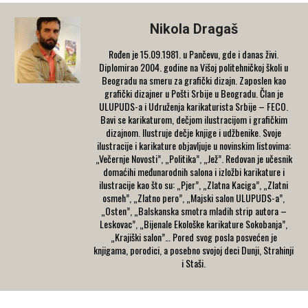
Nikola Dragaš
Rođen je 15.09.1981. u Pančevu, gde i danas živi.
Diplomirao 2004. godine na Višoj politehničkoj školi u
Beogradu na smeru za grafički dizajn. Zaposlen kao
grafički dizajner u Pošti Srbije u Beogradu. Član je
ULUPUDS-a i Udruženja karikaturista Srbije – FECO.
Bavi se karikaturom, dečjom ilustracijom i grafičkim
dizajnom. Ilustruje dečje knjige i udžbenike. Svoje
ilustracije i karikature objavljuje u novinskim listovima:
„Večernje Novosti”, „Politika”, „Jež”. Redovan je učesnik
domaćihi međunarodnih salona i izložbi karikature i
ilustracije kao što su: „Pjer”, „Zlatna Kaciga”, „Zlatni
osmeh”, „Zlatno pero”, „Majski salon ULUPUDS-a”,
„Osten”, „Balskanska smotra mladih strip autora –
Leskovac”, „Bijenale Ekološke karikature Sokobanja”,
„Krajiški salon”… Pored svog posla posvećen je
knjigama, porodici, a posebno svojoj deci Dunji, Strahinji
i Staši.