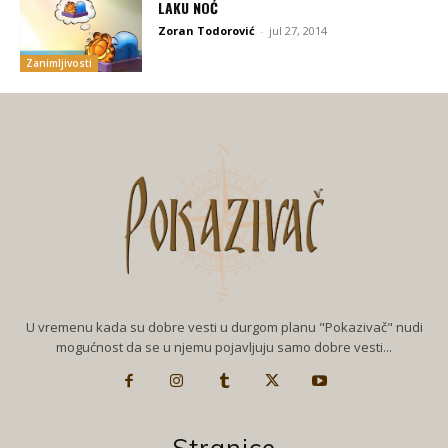
LAKU NOĆ
Zoran Todorović
-
jul 27, 2014
Zanimljivosti
U vremenu kada su dobre vesti u durgom planu "Pokazivač" nudi
mogućnost da se u njemu pojavljuju samo dobre vesti...
Stranice