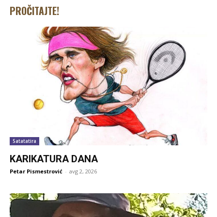
PROČITAJTE!
Satatatira
KARIKATURA DANA
Petar Pismestrović
-
avg 2, 2026