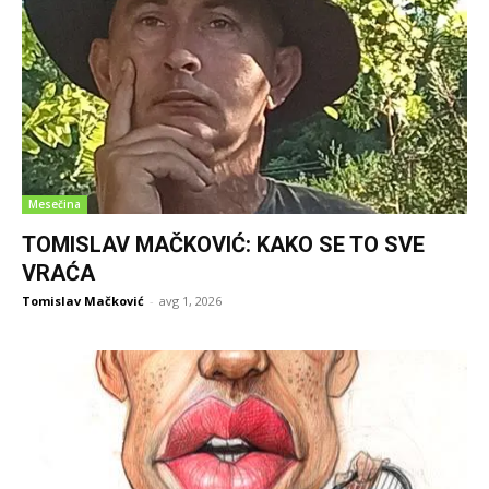
Mesečina
TOMISLAV MAČKOVIĆ: KAKO SE TO SVE
VRAĆA
Tomislav Mačković
-
avg 1, 2026