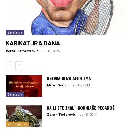
Satatatira
KARIKATURA DANA
Petar Pismestrović
-
jul 30, 2026
DNEVNA DOZA AFORIZMA
Mitar Đerić
-
maj 15, 2018
Satatatira
DA LI STE ZNALI: KORNJAČE PECAROŠI
Zoran Todorović
-
apr 3, 2014
Zanimljivosti