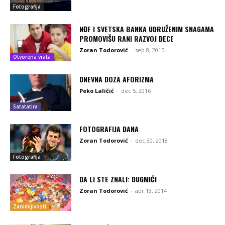
Fotografija
NĐF I SVETSKA BANKA UDRUŽENIM SNAGAMA
PROMOVIŠU RANI RAZVOJ DECE
Zoran Todorović
-
sep 8, 2015
Otvorena vrata
DNEVNA DOZA AFORIZMA
Peko Laličić
-
dec 5, 2016
Satatatira
FOTOGRAFIJA DANA
Zoran Todorović
-
dec 30, 2018
Fotografija
DA LI STE ZNALI: DUGMIĆI
Zoran Todorović
-
apr 13, 2014
Zanimljivosti