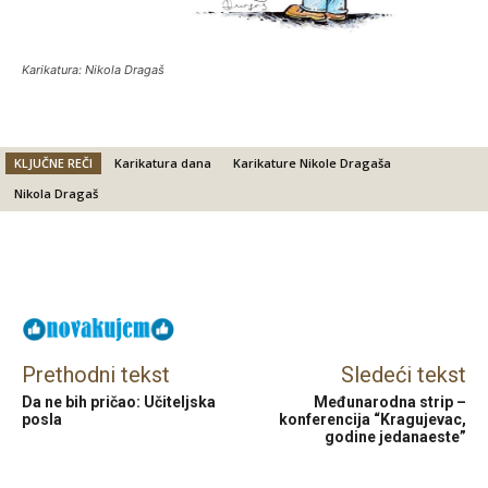
Karikatura: Nikola Dragaš
KLJUČNE REČI
Karikatura dana
Karikature Nikole Dragaša
Nikola Dragaš
Facebook
X
Email
Prethodni tekst
Sledeći tekst
Da ne bih pričao: Učiteljska
Međunarodna strip –
posla
konferencija “Kragujevac,
godine jedanaeste”