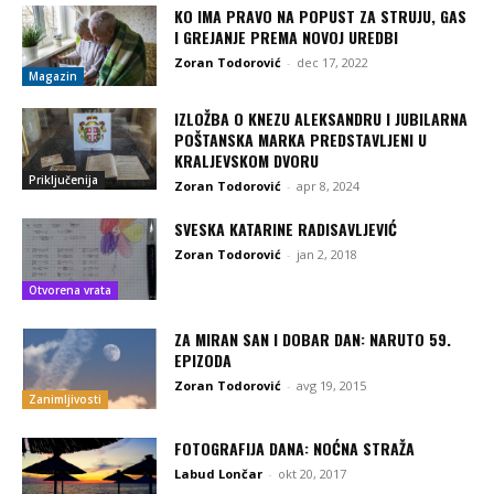
KO IMA PRAVO NA POPUST ZA STRUJU, GAS
I GREJANJE PREMA NOVOJ UREDBI
Zoran Todorović
-
dec 17, 2022
Magazin
IZLOŽBA O KNEZU ALEKSANDRU I JUBILARNA
POŠTANSKA MARKA PREDSTAVLJENI U
KRALJEVSKOM DVORU
Priključenija
Zoran Todorović
-
apr 8, 2024
SVESKA KATARINE RADISAVLJEVIĆ
Zoran Todorović
-
jan 2, 2018
Otvorena vrata
ZA MIRAN SAN I DOBAR DAN: NARUTO 59.
EPIZODA
Zoran Todorović
-
avg 19, 2015
Zanimljivosti
FOTOGRAFIJA DANA: NOĆNA STRAŽA
Labud Lončar
-
okt 20, 2017