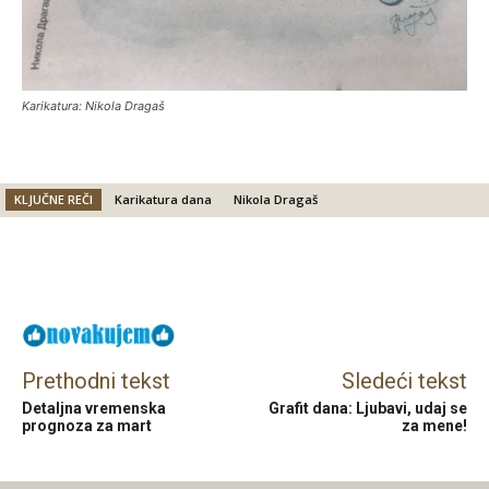
Karikatura: Nikola Dragaš
KLJUČNE REČI
Karikatura dana
Nikola Dragaš
Facebook
X
Email
Prethodni tekst
Sledeći tekst
Detaljna vremenska
Grafit dana: Ljubavi, udaj se
prognoza za mart
za mene!