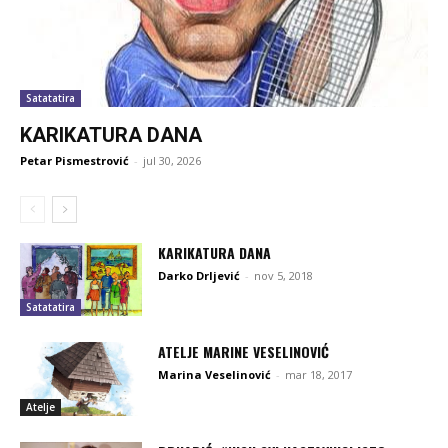
Satatatira
KARIKATURA DANA
Petar Pismestrović
-
jul 30, 2026
KARIKATURA DANA
Darko Drljević
-
nov 5, 2018
Satatatira
ATELJE MARINE VESELINOVIĆ
Marina Veselinović
-
mar 18, 2017
Atelje