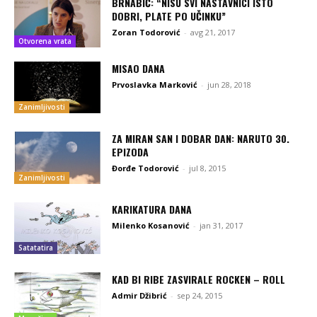
BRNABIĆ: “NISU SVI NASTAVNICI ISTO
DOBRI, PLATE PO UČINKU”
Zoran Todorović
-
avg 21, 2017
Otvorena vrata
MISAO DANA
Prvoslavka Marković
-
jun 28, 2018
Zanimljivosti
ZA MIRAN SAN I DOBAR DAN: NARUTO 30.
EPIZODA
Đorđe Todorović
-
jul 8, 2015
Zanimljivosti
KARIKATURA DANA
Milenko Kosanović
-
jan 31, 2017
Satatatira
KAD BI RIBE ZASVIRALE ROCKEN – ROLL
Admir Džibrić
-
sep 24, 2015