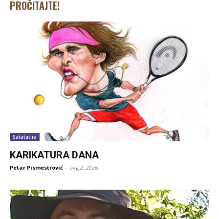
PROČITAJTE!
Satatatira
KARIKATURA DANA
Petar Pismestrović
-
avg 2, 2026