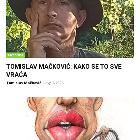
Mesečina
TOMISLAV MAČKOVIĆ: KAKO SE TO SVE
VRAĆA
Tomislav Mačković
-
avg 1, 2026