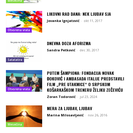
Mesečina
LIKOVNI RAD DANA: NEK LJUBAV SJA
Jovanka Ignjatović
-
okt 11, 2017
Otvorena vrata
DNEVNA DOZA AFORIZMA
Sandra Petković
-
dec 30, 2017
Satatatira
PUTEM ŠAMPIONA: FONDACIJA NOVAK
ĐOKOVIĆ I AMBASADA ITALIJE PREDSTAVILI
FILM „PRE UTAKMICE“ O SRPSKOM
KOŠARKAŠKOM TRENERU ŽELJKU ZEČEVIĆU
Otvorena vrata
Zoran Todorović
-
jul 23, 2024
MERA ZA LJUBAV, LJUBAV
Marina Milosavljević
-
nov 26, 2016
Mesečina