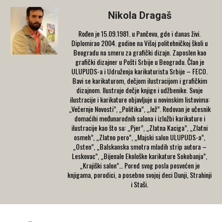
Nikola Dragaš
Rođen je 15.09.1981. u Pančevu, gde i danas živi.
Diplomirao 2004. godine na Višoj politehničkoj školi u
Beogradu na smeru za grafički dizajn. Zaposlen kao
grafički dizajner u Pošti Srbije u Beogradu. Član je
ULUPUDS-a i Udruženja karikaturista Srbije – FECO.
Bavi se karikaturom, dečjom ilustracijom i grafičkim
dizajnom. Ilustruje dečje knjige i udžbenike. Svoje
ilustracije i karikature objavljuje u novinskim listovima:
„Večernje Novosti”, „Politika”, „Jež”. Redovan je učesnik
domaćihi međunarodnih salona i izložbi karikature i
ilustracije kao što su: „Pjer”, „Zlatna Kaciga”, „Zlatni
osmeh”, „Zlatno pero”, „Majski salon ULUPUDS-a”,
„Osten”, „Balskanska smotra mladih strip autora –
Leskovac”, „Bijenale Ekološke karikature Sokobanja”,
„Krajiški salon”… Pored svog posla posvećen je
knjigama, porodici, a posebno svojoj deci Dunji, Strahinji
i Staši.