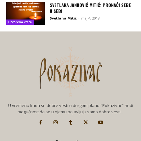
SVETLANA JANKOVIĆ MITIĆ: PRONAĆI SEBE
U SEBI
Svetlana Mitić
-
maj 4, 2018
Otvorena vrata
U vremenu kada su dobre vesti u durgom planu "Pokazivač" nudi
mogućnost da se u njemu pojavljuju samo dobre vesti...