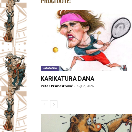
PROČITAJTE!
Satatatira
KARIKATURA DANA
Petar Pismestrović
-
avg 2, 2026