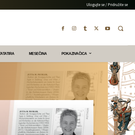
Ulogujte se / Pridružite se
TATATIRA
MESEČINA
POKAZIVAČICA