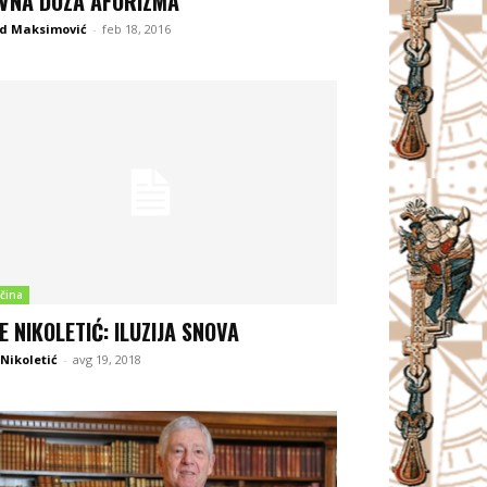
VNA DOZA AFORIZMA
d Maksimović
-
feb 18, 2016
čina
E NIKOLETIĆ: ILUZIJA SNOVA
Nikoletić
-
avg 19, 2018