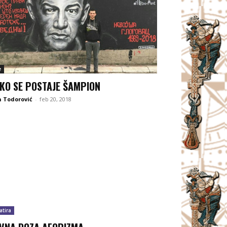
e
KO SE POSTAJE ŠAMPION
 Todorović
-
feb 20, 2018
atira