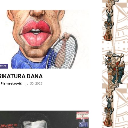
atira
RIKATURA DANA
 Pismestrović
-
jul 30, 2026