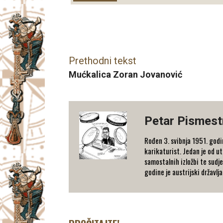
Facebook
X
Email
Prethodni tekst
Mućkalica Zoran Jovanović
Petar Pismest
Rođen 3. svibnja 1951. godi
karikaturist. Jedan je od u
samostalnih izložbi te sudj
godine je austrijski državlja