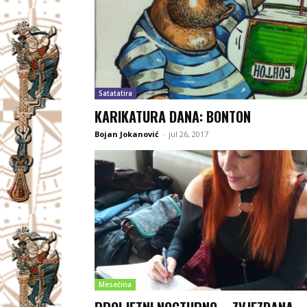
Satatatira
KARIKATURA DANA: BONTON
Bojan Jokanović
-
jul 26, 2017
Mesečina