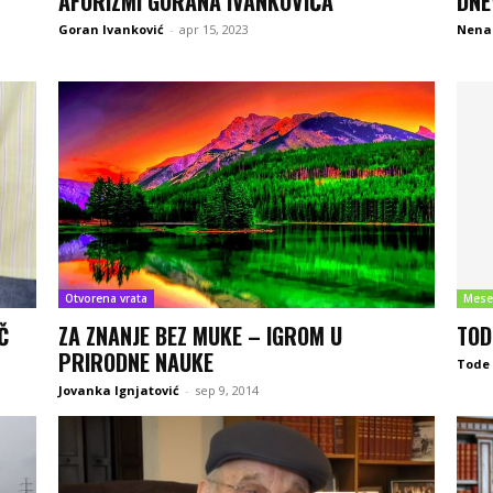
AFORIZMI GORANA IVANKOVIĆA
DNE
Goran Ivanković
-
apr 15, 2023
Nena
Otvorena vrata
Mese
Č
ZA ZNANJE BEZ MUKE – IGROM U
TOD
PRIRODNE NAUKE
Tode 
Jovanka Ignjatović
-
sep 9, 2014