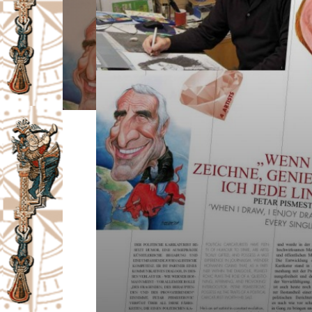
I
V
A
Č