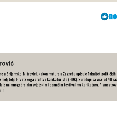
Viber
ReddIt
rović
ne u Srijemskoj Mitrovici. Nakon mature u Zagrebu upisuje Fakultet političkih 
temeljitelja Hrvatskoga društva karikaturista (HDK). Surađuje sa više od 40 razl
eluje na mnogobrojnim svjetskim i domaćim festivalima karikatura. Pismestrović ž
nin.