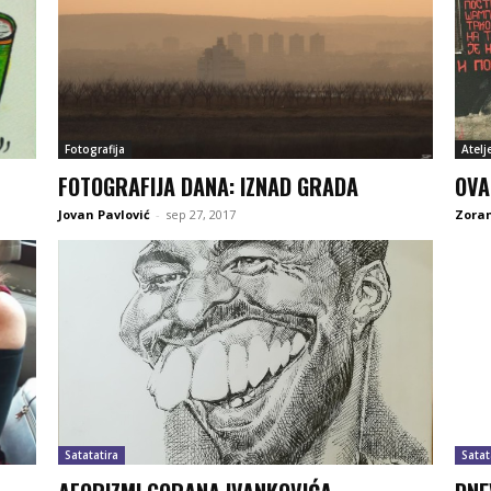
Fotografija
Atelj
FOTOGRAFIJA DANA: IZNAD GRADA
OVA
Jovan Pavlović
-
sep 27, 2017
Zoran
Satatatira
Satat