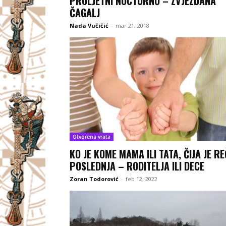
PROLJETNI NOCTURNO – ZVJEZDANA
ČAGALJ
Nada Vučičić
-
mar 21, 2018
Otvorena vrata
KO JE KOME MAMA ILI TATA, ČIJA JE RE
POSLEDNJA – RODITELJA ILI DECE
Zoran Todorović
-
feb 12, 2022