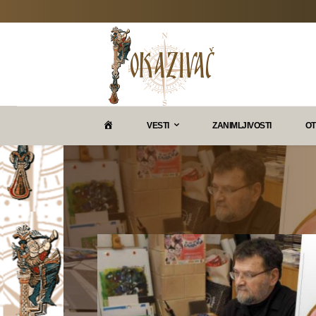
P
VESTI
ZANIMLJIVOSTI
OT
O
K
A
Z