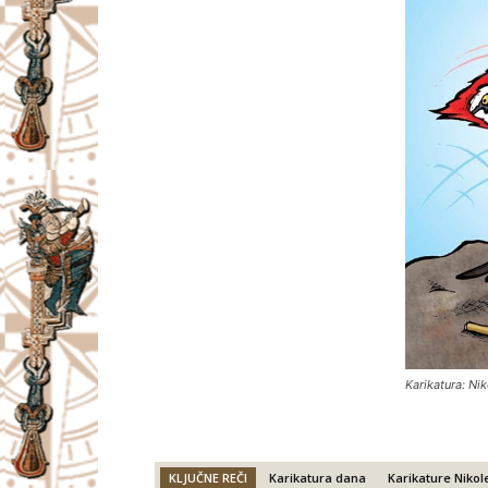
Karikatura: Ni
KLJUČNE REČI
Karikatura dana
Karikature Niko