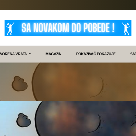
VORENA VRATA
MAGAZIN
POKAZIVAČ POKAZUJE
SA