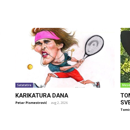
Satatatira
Mese
KARIKATURA DANA
TO
SV
Petar Pismestrović
-
avg 2, 2026
Tomi