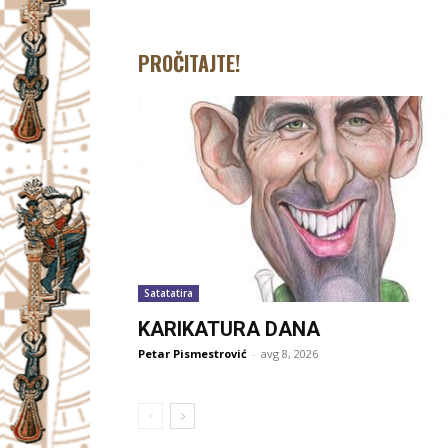
PROČITAJTE!
Satatatira
KARIKATURA DANA
Petar Pismestrović
-
avg 8, 2026