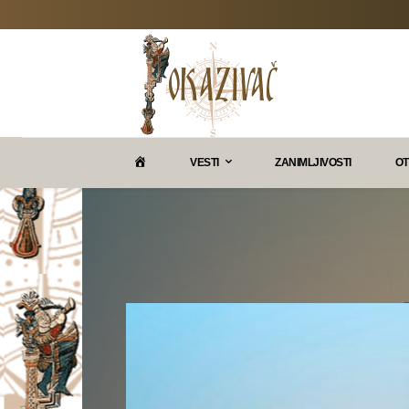
P
VESTI
ZANIMLJIVOSTI
OT
O
K
A
Z