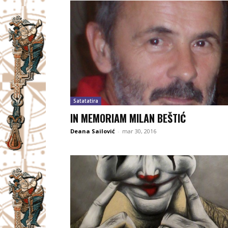
Satatatira
IN MEMORIAM MILAN BEŠTIĆ
Deana Sailović
-
mar 30, 2016