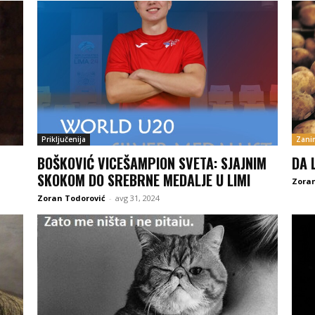
Priključenija
Zanim
BOŠKOVIĆ VICEŠAMPION SVETA: SJAJNIM
DA 
SKOKOM DO SREBRNE MEDALJE U LIMI
Zoran
Zoran Todorović
-
avg 31, 2024