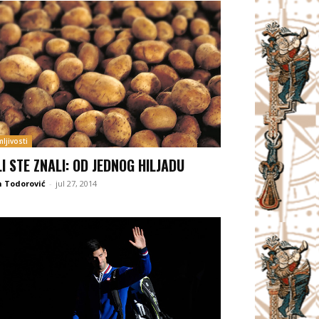
ljivosti
LI STE ZNALI: OD JEDNOG HILJADU
 Todorović
-
jul 27, 2014