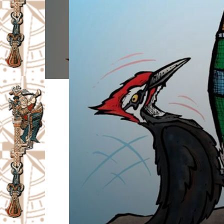
I
V
A
Č