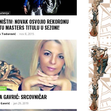
jučenija
NIŠTIV: NOVAK OSVOJIO REKORDNU
TU MASTERS TITULU U SEZONI!
 Todorović
-
nov 8, 2015
čina
A GAVRIĆ: SRCOVNIČAR
 Gavrić
-
jan 29, 2019