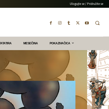
Ulogujte se / Pridružite se
TATATIRA
MESEČINA
POKAZIVAČICA