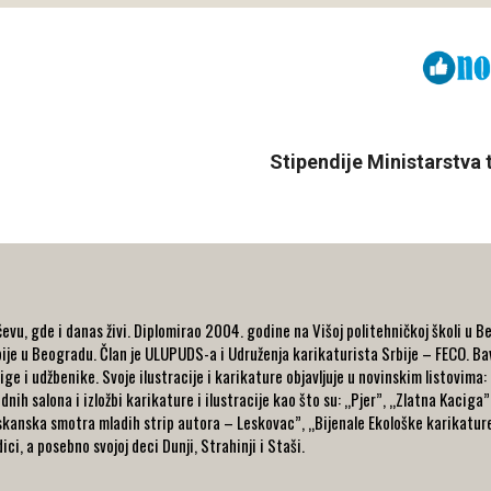
Viber
ReddIt
Stipendije Ministarstva
evu, gde i danas živi. Diplomirao 2004. godine na Višoj politehničkoj školi u B
rbije u Beogradu. Član je ULUPUDS-a i Udruženja karikaturista Srbije – FECO. Ba
jige i udžbenike. Svoje ilustracije i karikature objavljuje u novinskim listovima:
h salona i izložbi karikature i ilustracije kao što su: „Pjer”, „Zlatna Kaciga”
kanska smotra mladih strip autora – Leskovac”, „Bijenale Ekološke karikature
ci, a posebno svojoj deci Dunji, Strahinji i Staši.