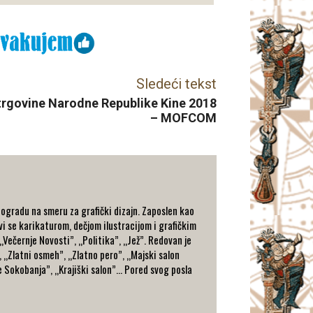
Sledeći tekst
 trgovine Narodne Republike Kine 2018
– MOFCOM
eogradu na smeru za grafički dizajn. Zaposlen kao
vi se karikaturom, dečjom ilustracijom i grafičkim
 „Večernje Novosti”, „Politika”, „Jež”. Redovan je
, „Zlatni osmeh”, „Zlatno pero”, „Majski salon
 Sokobanja”, „Krajiški salon”… Pored svog posla