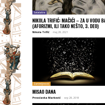
Satatatira
NIKOLA TRIFIĆ: MAČIĆI – ZA U VODU B
(AFORIZMI, ILI TAKO NEŠTO, 3. DEO)
Nikola Trifić
-
maj 28, 2021
Zanimljivosti
MISAO DANA
Prvoslavka Marković
-
sep 28, 2018