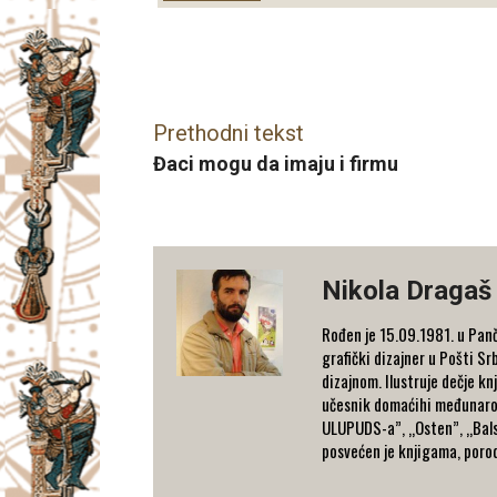
Facebook
X
Email
Prethodni tekst
Đaci mogu da imaju i firmu
Nikola Dragaš
Rođen je 15.09.1981. u Panč
grafički dizajner u Pošti S
dizajnom. Ilustruje dečje kn
učesnik domaćihi međunarodni
ULUPUDS-a”, „Osten”, „Bals
posvećen je knjigama, porodi