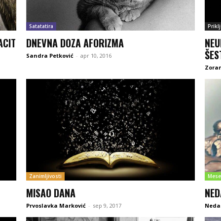
Satatatira
Prikl
ACIT
DNEVNA DOZA AFORIZMA
NEU
ŠES
Sandra Petković
-
apr 10, 2016
Zoran
Zanimljivosti
Mese
MISAO DANA
NED
Prvoslavka Marković
-
sep 9, 2017
Neda