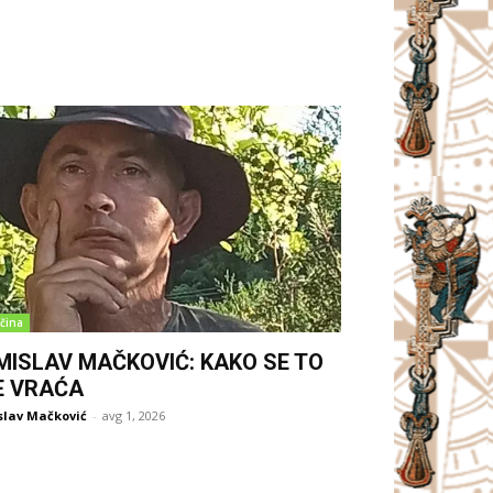
čina
MISLAV MAČKOVIĆ: KAKO SE TO
E VRAĆA
slav Mačković
-
avg 1, 2026