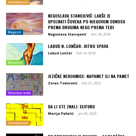
Zanimljivosti
NEGOSLAVA STANOJEVIĆ: LAKŠE JE
UPOZNATI ČOVEKA PO NJEGOVOM ODNOSU
PREMA DRUGIMA NEGO PREMA TEBI
Magazin
Negoslava Stanojević
-
dec 18, 2018
LABUD N. LONČAR: JUTRO SPAVA
Labud Lončar
-
feb 14, 2018
Mesečina
JEZIČKE NEDOUMICE: NAPAMET ILI NA PAMET
Zoran Todorović
-
feb 27, 2025
Otvorena vrata
DA LI STE ZNALI: SEIFUKU
Marija Pašalić
-
jan 20, 2020
Zanimljivosti