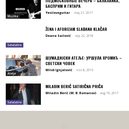
ПОДМОСКОВНЫЕ ВЕЧЕРА – БАЛАЛА́ЙКА,
БАСПРИМ И ГИТАРА
Yesiloveguitar
-
maj 21, 2017
Muzika
ŽENA I AFORIZAM SLAĐANA KLAČAR
Deana Sailović
-
sep 22, 2018
Satatatira
ШУМАДИЈСКИ АТЕЉЕ: УРШУЛА ХРОМИЋ –
СВЕТСКИ ЧОВЕК
Miloš Ignjatović
-
nov 8, 2015
Atelje
MILADIN BERIĆ SATIRIČNA PRIČA
Miladin Berić (M. B. Romanov)
-
avg 19, 2017
Satatatira