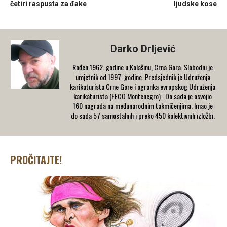
četiri raspusta za đake
ljudske kose
Darko Drljević
Rođen 1962. godine u Kolašinu, Crna Gora. Slobodni je
umjetnik od 1997. godine. Predsjednik je Udruženja
karikaturista Crne Gore i ogranka evropskog Udruženja
karikaturista (FECO Montenegro) . Do sada je osvojio
160 nagrada na međunarodnim takmičenjima. Imao je
do sada 57 samostalnih i preko 450 kolektivnih izložbi.
PROČITAJTE!