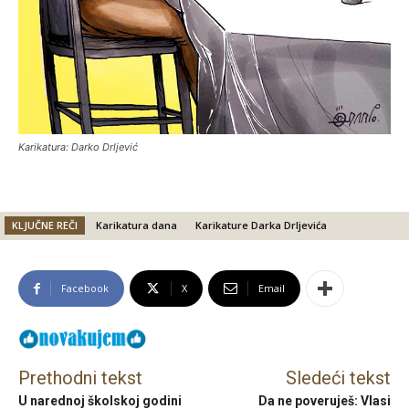
Karikatura: Darko Drljević
KLJUČNE REČI
Karikatura dana
Karikature Darka Drljevića
Facebook
X
Email
Prethodni tekst
Sledeći tekst
U narednoj školskoj godini
Da ne poveruješ: Vlasi