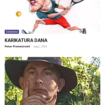
Satatatira
KARIKATURA DANA
Petar Pismestrović
-
avg 2, 2026