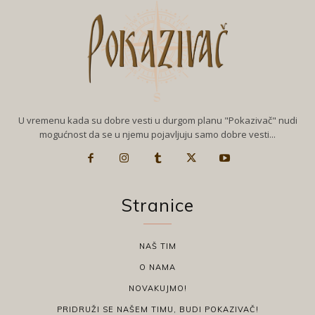
U vremenu kada su dobre vesti u durgom planu "Pokazivač" nudi
mogućnost da se u njemu pojavljuju samo dobre vesti...
Stranice
NAŠ TIM
O NAMA
NOVAKUJMO!
PRIDRUŽI SE NAŠEM TIMU, BUDI POKAZIVAČ!