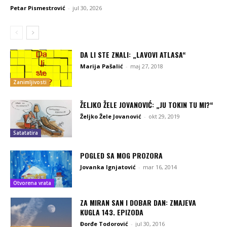
Petar Pismestrović
-
jul 30, 2026
DA LI STE ZNALI: „LAVOVI ATLASA“
Marija Pašalić
-
maj 27, 2018
Zanimljivosti
ŽELJKO ŽELE JOVANOVIĆ: „JU TOKIN TU MI?“
Željko Žele Jovanović
-
okt 29, 2019
Satatatira
POGLED SA MOG PROZORA
Jovanka Ignjatović
-
mar 16, 2014
Otvorena vrata
ZA MIRAN SAN I DOBAR DAN: ZMAJEVA
KUGLA 143. EPIZODA
Đorđe Todorović
-
jul 30, 2016