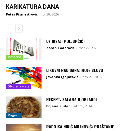
KARIKATURA DANA
Petar Pismestrović
-
jul 30, 2026
UZ DISAJ: POLJUPČIĆI
Zoran Todorović
-
mar 27, 2025
Mesečina
LIKOVNI RAD DANA: MOJE SLOVO
Jovanka Ignjatović
-
nov 21, 2016
Otvorena vrata
RECEPT: SALAMA U OBLANDI
Bojana Pudar
-
okt 18, 2014
Magazin
RADOJKA NIKIĆ MILINOVIĆ: PRAŠTANJE