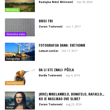
Radojka Nikić Milinović
-
sep 18, 2024
Mesečina
BROJ TRI
Zoran Todorović
-
nov 1, 2017
Otvorena vrata
FOTOGRAFIJA DANA: SVETIONIK
Labud Lončar
-
feb 17, 2017
Fotografija
DA LI STE ZNALI: PČELA
Đorđe Todorović
-
sep 4, 2014
Zanimljivosti
(KVIZ) MIKELANĐELO, DONATELO, RAFAELO…
KO JE NASLIKAO OVE SLIKE?
Zoran Todorović
-
avg 23, 2024
Atelje