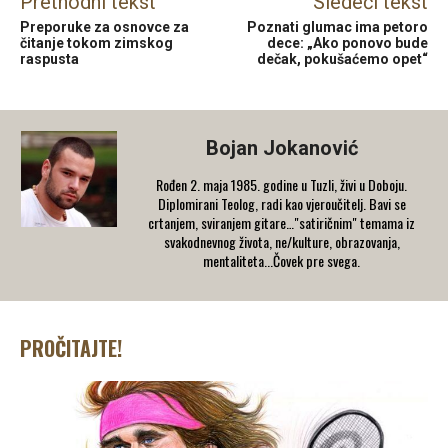
Prethodni tekst
Sledeći tekst
Preporuke za osnovce za
Poznati glumac ima petoro
čitanje tokom zimskog
dece: „Ako ponovo bude
raspusta
dečak, pokušaćemo opet“
Bojan Jokanović
Rođen 2. maja 1985. godine u Tuzli, živi u Doboju.
Diplomirani Teolog, radi kao vjeroučitelj. Bavi se
crtanjem, sviranjem gitare…"satiričnim" temama iz
svakodnevnog života, ne/kulture, obrazovanja,
mentaliteta...Čovek pre svega.
PROČITAJTE!