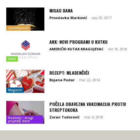
MISAO DANA
Prvoslavka Marković
-
sep 20, 2017
Zanimljivosti
AKK: NOVI PROGRAMI U KUTKU
AMERIČKI KUTAK KRAGUJEVAC
-
okt 18, 2018
Vesti
RECEPT: MLADENČIĆI
Bojana Pudar
-
mar 22, 2014
Magazin
POČELA OBAVEZNA VAKCINACIJA PROTIV
STREPTOKOKA
Zoran Todorović
-
mar 4, 2018
Roditelji i drugi
prijatelji dece