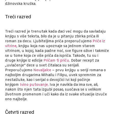
džinovska kruška.
Treći razred
Treći razred je trenutak kada đaci već mogu da savladaju
knjigu s više teksta, bilo da je u pitanju zbirka priča ili
roman za decu. Ljubiteljima priča preporučujemo
Priče iz
vitrine
, knjigu koja nas upoznaje sa jednom starom
vitrinom, u kojoj, kada padne noć, sve figure ožive i takmiče
se u tome koja će više priča da ispriča. Takođe, tu su i
druge knjige iz edicije
Pričam ti priču
. Dobar recept za
„uvlačenje“ dece u svet čitalaca su serijali.
Preporučujemo
Nevaljalce
– prvu knjigu u seriji romana o
najboljim drugarima Mihailu i Filipu, uvek spremnim za
nestašluke, kao i serijal o devojčici Ivi koji počinje
knjigom
Ivino putovanje
. Iva je navikla da ima sve, ali,
nakon što njen tata izgubi posao, suočava se s velikom
životnom promenom i uči kako da iz svake situacije izvuče
ono najbolje.
Četvrti razred