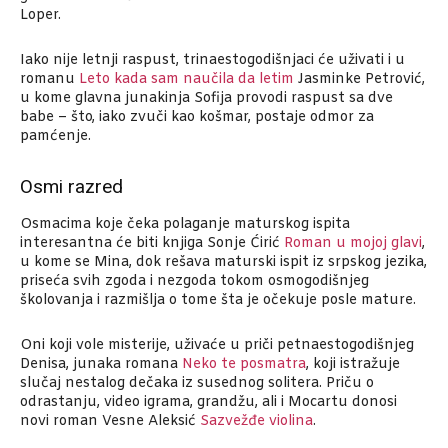
Loper.
Iako nije letnji raspust, trinaestogodišnjaci će uživati i u
romanu
Leto kada sam naučila da letim
Jasminke Petrović,
u kome glavna junakinja Sofija provodi raspust sa dve
babe – što, iako zvuči kao košmar, postaje odmor za
pamćenje.
Osmi razred
Osmacima koje čeka polaganje maturskog ispita
interesantna će biti knjiga Sonje Ćirić
Roman u mojoj glavi
,
u kome se Mina, dok rešava maturski ispit iz srpskog jezika,
priseća svih zgoda i nezgoda tokom osmogodišnjeg
školovanja i razmišlja o tome šta je očekuje posle mature.
Oni koji vole misterije, uživaće u priči petnaestogodišnjeg
Denisa, junaka romana
Neko te posmatra
, koji istražuje
slučaj nestalog dečaka iz susednog solitera. Priču o
odrastanju, video igrama, grandžu, ali i Mocartu donosi
novi roman Vesne Aleksić
Sazvežđe violina
.