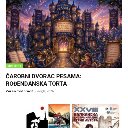
Mesečina
ČAROBNI DVORAC PESAMA:
ROĐENDANSKA TORTA
Zoran Todorović
-
avg 8, 2026