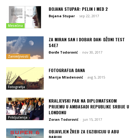
BOJANA STUPAR: PELIN I MED 2
Bojana Stupar
-
sep 22, 2017
Mesečina
ZA MIRAN SAN I DOBAR DAN: DŽONI TEST
S4E7
Đorđe Todorović
-
nov 30, 2017
Zanimljivosti
FOTOGRAFIJA DANA
Marija Mladenović
-
avg 5, 2015
Fotografija
KRALJEVSKI PAR NA DIPLOMATSKOM
PRIJEMU U AMBASADI REPUBLIKE SRBIJE U
LONDONU
Priključenija
Zoran Todorović
-
jun 15, 2017
OBJAVLJEN ŽREB ZA EGZIBICIJU U ABU
DABIJU