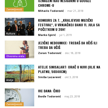
OZNAČENI KAO NESIGURNI U GOOGLE
CHROME-U
Zanimljivosti
Mihailo Todorović
-
mar 21, 2018
KONKURS ZA 7. „KRALJEVSKI MUZIČKI
FESTIVAL“, U VRNJAČKOJ BANJI 11. JULA SA
POČETKOM U 20H!
Kultura
Marko Spirić
-
jul 1, 2019
JEZIČKE NEDOUMICE: TREBAŠ DA UČIŠ ILI
TREBA DA UČIŠ
Zoran Todorović
-
dec 18, 2018
Otvorena vrata
ATELJE SINISALART: ORAČ U NJIVI (ULJE NA
PLATNU, 50X40CM)
Siniša Lazarević
-
okt 3, 2018
Atelje
VIC DANA: ČIKO
Đorđe Todorović
-
maj 23, 2018
Zanimljivosti