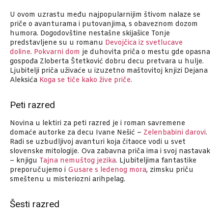
U ovom uzrastu među najpopularnijim štivom nalaze se
priče o avanturama i putovanjima, s obaveznom dozom
humora. Dogodovštine nestašne skijašice Tonje
predstavljene su u romanu
Devojčica iz svetlucave
doline
.
Pokvarni dom
je duhovita priča o mestu gde opasna
gospođa Zloberta Štetković dobru decu pretvara u hulje.
Ljubitelji priča uživaće u izuzetno maštovitoj knjizi Dejana
Aleksića
Koga se tiče kako žive priče
.
Peti razred
Novina u lektiri za peti razred je i roman savremene
domaće autorke za decu Ivane Nešić –
Zelenbabini darovi
.
Radi se uzbudljivoj avanturi koja čitaoce vodi u svet
slovenske mitologije. Ova zabavna priča ima i svoj nastavak
– knjigu
Tajna nemuštog jezika
. Ljubiteljima fantastike
preporučujemo i
Gusare s ledenog mora
, zimsku priču
smeštenu u misteriozni arihpelag.
Šesti razred