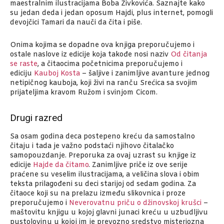
maestralnim ilustracijama Boba Živkovića. Saznajte kako
su jedan deda i jedan oposum Hajdi, plus internet, pomogli
devojčici Tamari da nauči da čita i piše.
Onima kojima se dopadne ova knjiga preporučujemo i
ostale naslove iz edicije koja takođe nosi naziv
Od čitanja
se raste
, a čitaocima početnicima preporučujemo i
ediciju
Kauboj Kosta
– šaljive i zanimljive avanture jednog
netipičnog kauboja, koji živi na ranču Srećica sa svojim
prijateljima kravom Ružom i svinjom Cicom.
Drugi razred
Sa osam godina deca postepeno kreću da samostalno
čitaju i tada je važno podstaći njihovo čitalačko
samopouzdanje. Preporuka za ovaj uzrast su knjige iz
edicije
Hajde da čitamo
. Zanimljive priče iz ove serije
praćene su veselim ilustracijama, a veličina slova i obim
teksta prilagođeni su deci starijoj od sedam godina. Za
čitaoce koji su na prelazu između slikovnica i proze
preporučujemo i
Neverovatnu priču o džinovskoj krušci
–
maštovitu knjigu u kojoj glavni junaci kreću u uzbudljivu
pustolovinu u kojoj im je prevozno sredstvo misteriozna