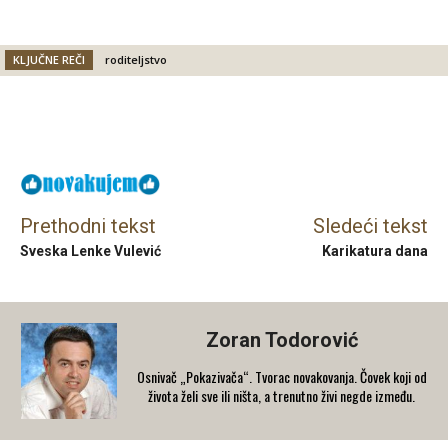
KLJUČNE REČI
roditeljstvo
Facebook
X
Email
Prethodni tekst
Sledeći tekst
Sveska Lenke Vulević
Karikatura dana
Zoran Todorović
Osnivač „Pokazivača“. Tvorac novakovanja. Čovek koji od
života želi sve ili ništa, a trenutno živi negde između.