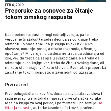
FEB 6, 2019
Preporuke za osnovce za čitanje
tokom zimskog raspusta
Kada počne raspust, mnogi roditelji veruju, pa to
verovanje (nažalost) usade i deci, da se od knjige treba
odmoriti. To onda znači da je knjiga uvek i isključivo
obaveza, moranje, posao, a nikako razonoda, uživanje,
opuštanje? Mi verujemo da deca ne treba da odmaraju od
igre, već da treba da se igraju svakog dana. Ne treba da
odmaraju ni od knjige, već treba da čitaju svakog dana, ali
ne zato što moraju, već zato što vole. Evo nekih preporuka
za čitanje tokom raspusta, u zavisnosti od uzrasta…
Prvi razred
Prvo polugodište se završilo, deca su savladala sva slova i
sada je pravi trenutak da naprave prve čitalačke korake.
Idealna knjiga za ovaj period, i po formatu i po temi je
Od
čitanja se raste
, autorke Jasminke Petrović, praćena