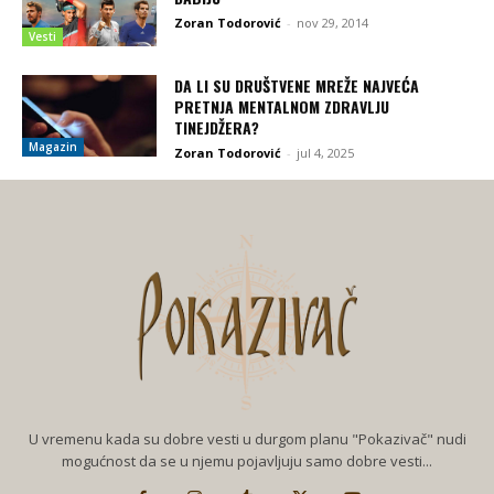
Zoran Todorović
-
nov 29, 2014
Vesti
DA LI SU DRUŠTVENE MREŽE NAJVEĆA
PRETNJA MENTALNOM ZDRAVLJU
TINEJDŽERA?
Magazin
Zoran Todorović
-
jul 4, 2025
U vremenu kada su dobre vesti u durgom planu "Pokazivač" nudi
mogućnost da se u njemu pojavljuju samo dobre vesti...