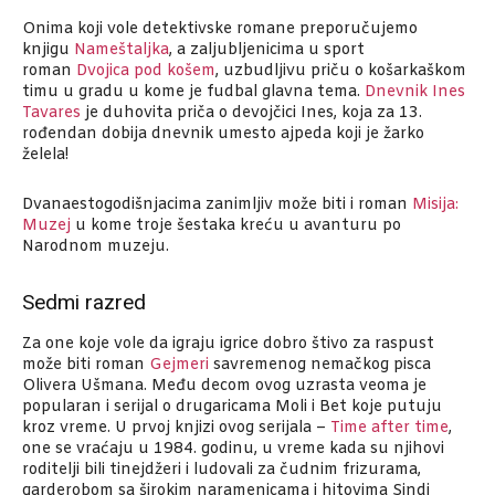
Onima koji vole detektivske romane preporučujemo
knjigu
Nameštaljka
, a zaljubljenicima u sport
roman
Dvojica pod košem
, uzbudljivu priču o košarkaškom
timu u gradu u kome je fudbal glavna tema.
Dnevnik Ines
Tavares
je duhovita priča o devojčici Ines, koja za 13.
rođendan dobija dnevnik umesto ajpeda koji je žarko
želela!
Dvanaestogodišnjacima zanimljiv može biti i roman
Misija:
Muzej
u kome troje šestaka kreću u avanturu po
Narodnom muzeju.
Sedmi razred
Za one koje vole da igraju igrice dobro štivo za raspust
može biti roman
Gejmeri
savremenog nemačkog pisca
Olivera Ušmana. Među decom ovog uzrasta veoma je
popularan i serijal o drugaricama Moli i Bet koje putuju
kroz vreme. U prvoj knjizi ovog serijala –
Time after time
,
one se vraćaju u 1984. godinu, u vreme kada su njihovi
roditelji bili tinejdžeri i ludovali za čudnim frizurama,
garderobom sa širokim naramenicama i hitovima Sindi