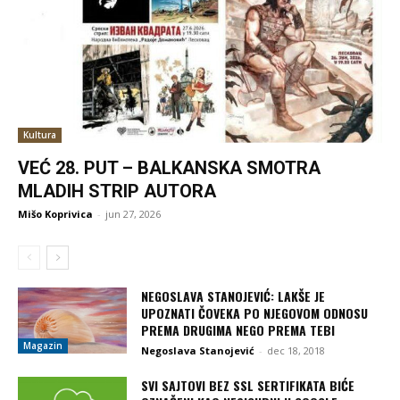
Kultura
VEĆ 28. PUT – BALKANSKA SMOTRA
MLADIH STRIP AUTORA
Mišo Koprivica
-
jun 27, 2026
NEGOSLAVA STANOJEVIĆ: LAKŠE JE
UPOZNATI ČOVEKA PO NJEGOVOM ODNOSU
PREMA DRUGIMA NEGO PREMA TEBI
Magazin
Negoslava Stanojević
-
dec 18, 2018
SVI SAJTOVI BEZ SSL SERTIFIKATA BIĆE