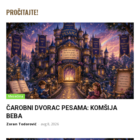
PROČITAJTE!
Mesečina
ČAROBNI DVORAC PESAMA: KOMŠIJA
BEBA
Zoran Todorović
-
avg 8, 2026