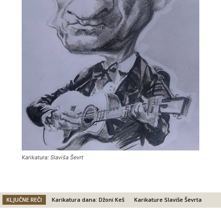
Karikatura: Slaviša Ševrt
KLJUČNE REČI
Karikatura dana: Džoni Keš
Karikature Slaviše Ševrta