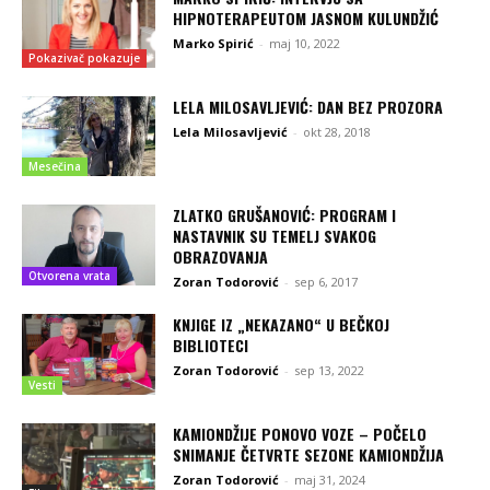
HIPNOTERAPEUTOM JASNOM KULUNDŽIĆ
Marko Spirić
-
maj 10, 2022
Pokazivač pokazuje
LELA MILOSAVLJEVIĆ: DAN BEZ PROZORA
Lela Milosavljević
-
okt 28, 2018
Mesečina
ZLATKO GRUŠANOVIĆ: PROGRAM I
NASTAVNIK SU TEMELJ SVAKOG
OBRAZOVANJA
Otvorena vrata
Zoran Todorović
-
sep 6, 2017
KNJIGE IZ „NEKAZANO“ U BEČKOJ
BIBLIOTECI
Zoran Todorović
-
sep 13, 2022
Vesti
KAMIONDŽIJE PONOVO VOZE – POČELO
SNIMANJE ČETVRTE SEZONE KAMIONDŽIJA
Zoran Todorović
-
maj 31, 2024