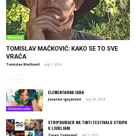
Mesečina
TOMISLAV MAČKOVIĆ: KAKO SE TO SVE
VRAĆA
Tomislav Mačković
-
avg 1, 2026
ELEMENTARNA IGRA
Jovanka Ignjatović
-
sep 29, 2014
Otvorena vrata
STRIPBURGER NA TINTI FESTIVALU STRIPA
U LJUBLJANI
Zoran Todorović
-
okt 5, 2017