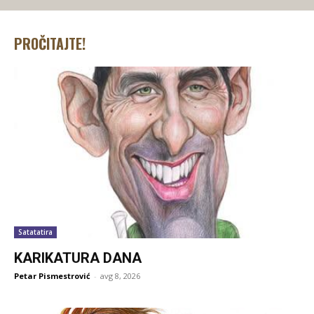
PROČITAJTE!
Satatatira
KARIKATURA DANA
Petar Pismestrović
-
avg 8, 2026