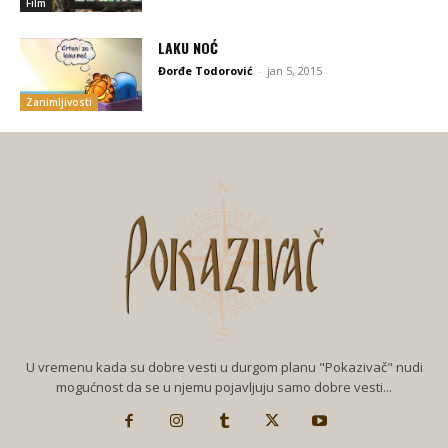
Film
LAKU NOĆ
Đorđe Todorović
-
jan 5, 2015
Zanimljivosti
U vremenu kada su dobre vesti u durgom planu "Pokazivač" nudi
mogućnost da se u njemu pojavljuju samo dobre vesti...