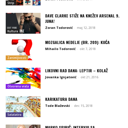
Strip
DAVE CLARKE STIŽE NA KNEŽEV ARSENAL 9.
JUNA!
Zoran Todorović
-
maj 12, 2018
Kultura
MOZGALICA NEDELJE (BR. 209): KUĆA
Mihailo Todorović
-
okt 7, 2018
Zanimljivosti
LIKOVNI RAD DANA: LEPTIR – KOLAŽ
Jovanka Ignjatović
-
okt 21, 2016
Otvorena vrata
KARIKATURA DANA
Tode Blaževski
-
dec 15, 2018
Satatatira
MARKO SPIRIĆ: INTERVJU SA