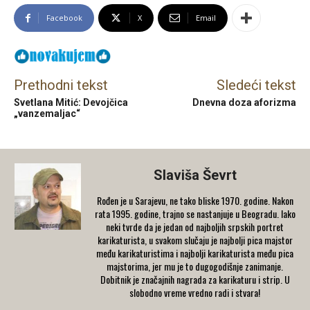
Facebook
X
Email
Prethodni tekst
Sledeći tekst
Svetlana Mitić: Devojčica
Dnevna doza aforizma
„vanzemaljac“
Slaviša Ševrt
Rođen je u Sarajevu, ne tako bliske 1970. godine. Nakon
rata 1995. godine, trajno se nastanjuje u Beogradu. Iako
neki tvrde da je jedan od najboljih srpskih portret
karikaturista, u svakom slučaju je najbolji pica majstor
među karikaturistima i najbolji karikaturista među pica
majstorima, jer mu je to dugogodišnje zanimanje.
Dobitnik je značajnih nagrada za karikaturu i strip. U
slobodno vreme vredno radi i stvara!