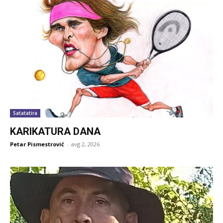
Satatatira
KARIKATURA DANA
Petar Pismestrović
-
avg 2, 2026