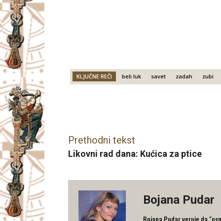
KLJUČNE REČI
beli luk
savet
zadah
zubi
Facebook
X
Email
Prethodni tekst
Likovni rad dana: Kućica za ptice
Bojana Pudar
Bojana Pudar veruje da "osm