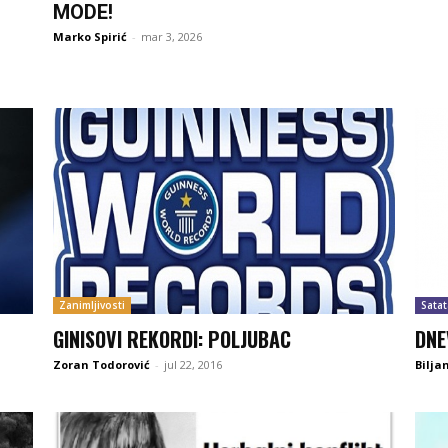
MODE!
Marko Spirić
-
mar 3, 2026
Zanimljivosti
Satat
GINISOVI REKORDI: POLJUBAC
DNE
Zoran Todorović
-
jul 22, 2016
Bilja