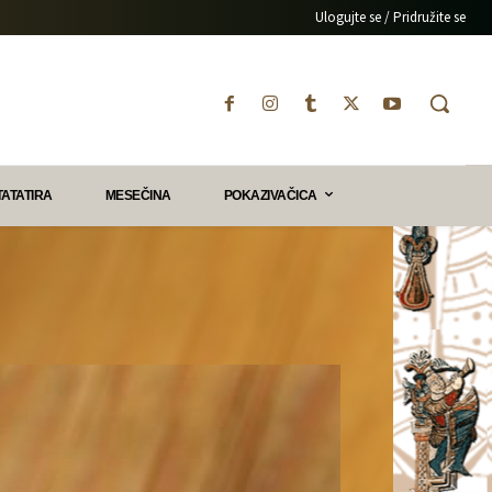
Ulogujte se / Pridružite se
TATATIRA
MESEČINA
POKAZIVAČICA