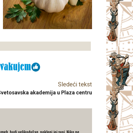
Sledeći tekst
vetosavska akademija u Plaza centru
eh, budi velikodušan, pokloni joj svoj. Niko ne