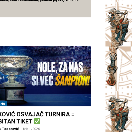
zin
KOVIĆ OSVAJAČ TURNIRA =
BITAN TIKET
 Todorović
-
feb 1, 2026