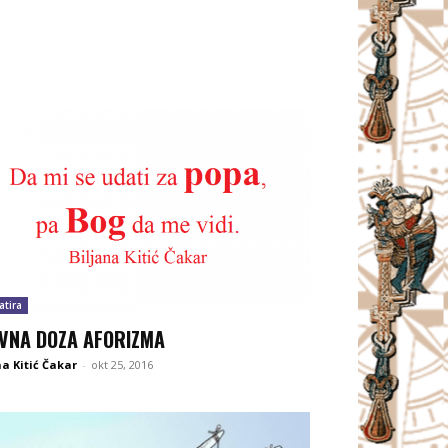
atira
VNA DOZA AFORIZMA
na Kitić Čakar
-
okt 25, 2016