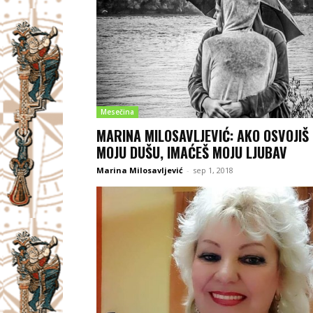
Mesečina
MARINA MILOSAVLJEVIĆ: AKO OSVOJIŠ
MOJU DUŠU, IMAĆEŠ MOJU LJUBAV
Marina Milosavljević
-
sep 1, 2018