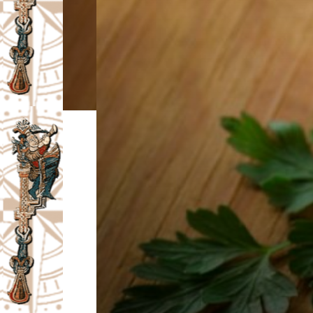
I
V
A
Č