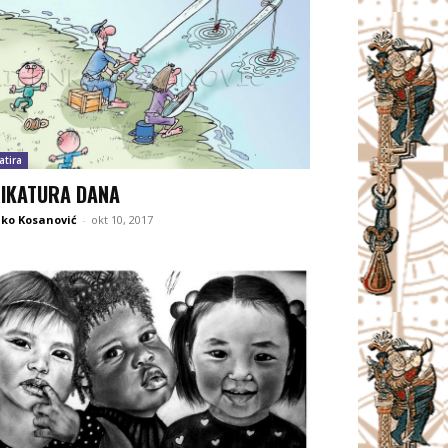
atira
IKATURA DANA
ko Kosanović
-
okt 10, 2017