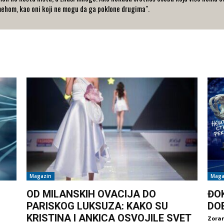
ehom, kao oni koji ne mogu da ga poklone drugima".
Magazin
Maga
OD MILANSKIH OVACIJA DO
ĐO
PARISKOG LUKSUZA: KAKO SU
DO
KRISTINA I ANKICA OSVOJILE SVET
Zoran