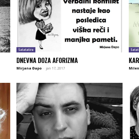
Satatatira
Satat
DNEVNA DOZA AFORIZMA
KAR
Mirjana Đapo
-
jan 17, 2017
Milen