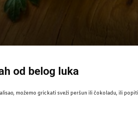
ah od belog luka
lisao, možemo grickati sveži peršun ili čokoladu, ili popiti