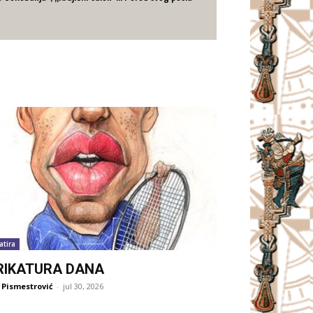
atira
RIKATURA DANA
 Pismestrović
-
jul 30, 2026