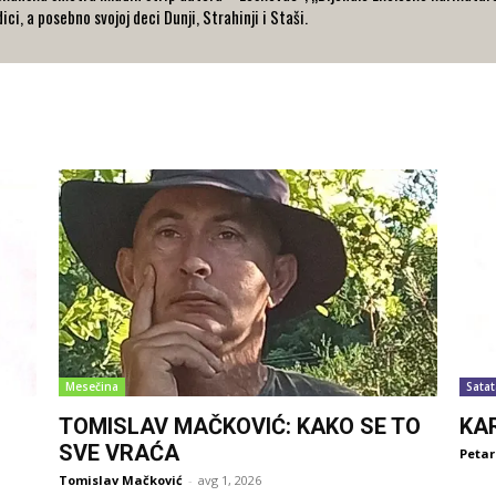
ci, a posebno svojoj deci Dunji, Strahinji i Staši.
Mesečina
Satat
TOMISLAV MAČKOVIĆ: KAKO SE TO
KA
SVE VRAĆA
Petar
Tomislav Mačković
-
avg 1, 2026