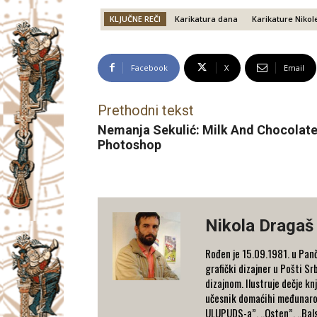
KLJUČNE REČI
Karikatura dana
Karikature Niko
Facebook
X
Email
Prethodni tekst
Nemanja Sekulić: Milk And Chocolate 
Photoshop
Nikola Dragaš
Rođen je 15.09.1981. u Panč
grafički dizajner u Pošti S
dizajnom. Ilustruje dečje kn
učesnik domaćihi međunarodni
ULUPUDS-a”, „Osten”, „Bals