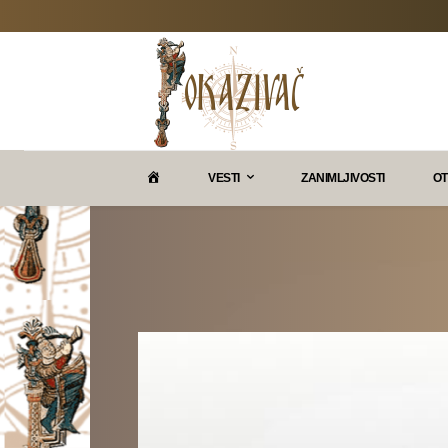
P
VESTI
ZANIMLJIVOSTI
OT
O
K
A
Z