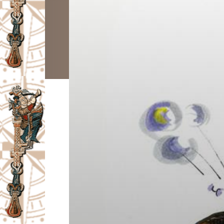
I
V
A
Č