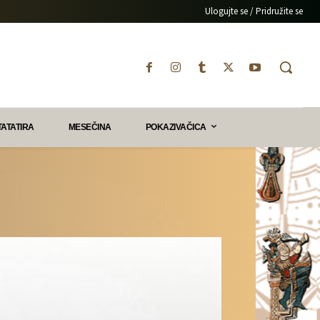
Ulogujte se / Pridružite se
TATATIRA
MESEČINA
POKAZIVAČICA