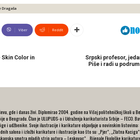
le Dragaša
Viber
ReddIt
Skin Color in
Srpski profesor, jed
Piše i radi u podrum
evu, gde i danas živi. Diplomirao 2004. godine na Višoj politehničkoj školi u B
rbije u Beogradu. Član je ULUPUDS-a i Udruženja karikaturista Srbije – FECO. Ba
jige i udžbenike. Svoje ilustracije i karikature objavljuje u novinskim listovima:
h salona i izložbi karikature i ilustracije kao što su: „Pjer”, „Zlatna Kaciga”
kanska smotra mladih strip autora – Leskovac”, „Bijenale Ekološke karikature