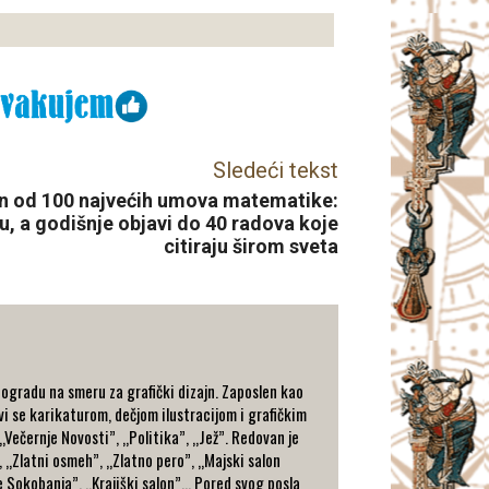
Sledeći tekst
an od 100 najvećih umova matematike:
u, a godišnje objavi do 40 radova koje
citiraju širom sveta
eogradu na smeru za grafički dizajn. Zaposlen kao
vi se karikaturom, dečjom ilustracijom i grafičkim
 „Večernje Novosti”, „Politika”, „Jež”. Redovan je
, „Zlatni osmeh”, „Zlatno pero”, „Majski salon
 Sokobanja”, „Krajiški salon”… Pored svog posla