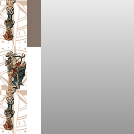
I
V
A
Č