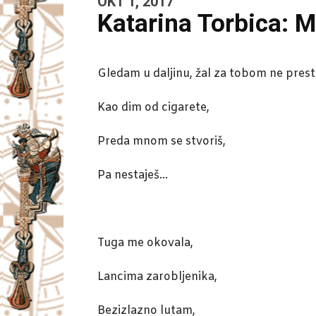
OKT 1, 2017
Katarina Torbica: M
Gledam u daljinu, žal za tobom ne prest
Kao dim od cigarete,
Preda mnom se stvoriš,
Pa nestaješ…
Tuga me okovala,
Lancima zarobljenika,
Bezizlazno lutam,