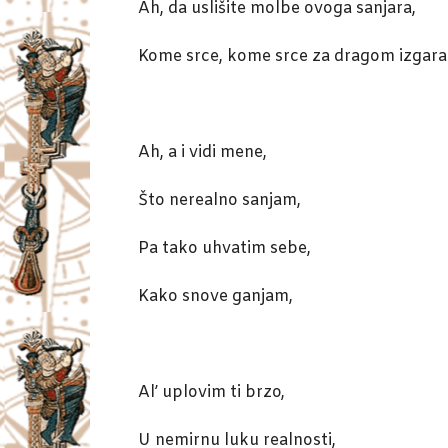
Ah, da uslišite molbe ovoga sanjara,
Kome srce, kome srce za dragom izgara
Ah, a i vidi mene,
Što nerealno sanjam,
Pa tako uhvatim sebe,
Kako snove ganjam,
Al’ uplovim ti brzo,
U nemirnu luku realnosti,