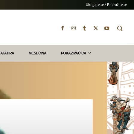
Ulogujte se / Pridružite se
TATATIRA
MESEČINA
POKAZIVAČICA