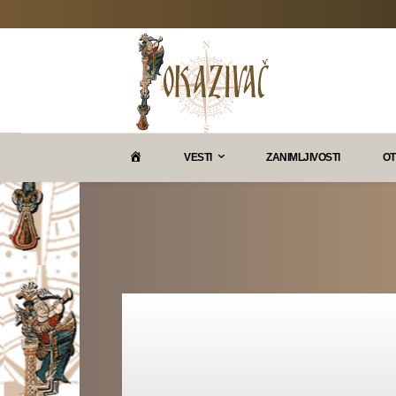
P
VESTI
ZANIMLJIVOSTI
OT
O
K
A
Z