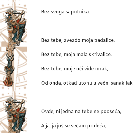
Bez svoga saputnika.
Bez tebe, zvezdo moja padalice,
Bez tebe, moja mala skrivalice,
Bez tebe, moje oči vide mrak,
Od onda, otkad utonu u večni sanak lak
Ovde, ni jedna na tebe ne podseća,
A ja, ja još se sećam proleća,