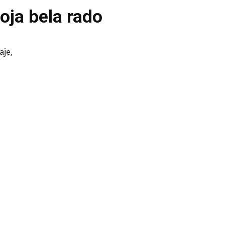
oja bela rado
aje,