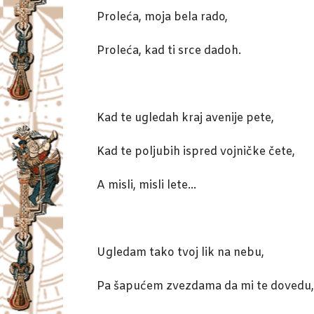
Proleća, moja bela rado,
Proleća, kad ti srce dadoh.
Kad te ugledah kraj avenije pete,
Kad te poljubih ispred vojničke čete,
A misli, misli lete…
Ugledam tako tvoj lik na nebu,
Pa šapućem zvezdama da mi te dovedu,