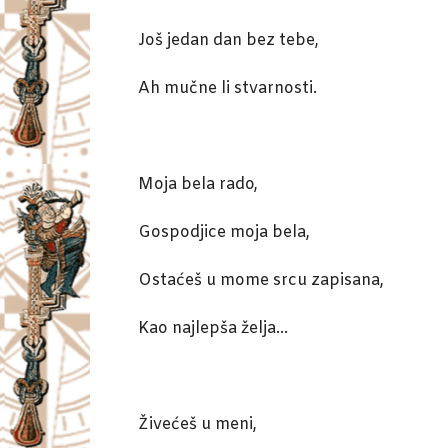
Još jedan dan bez tebe,
Ah mučne li stvarnosti.
Moja bela rado,
Gospodjice moja bela,
Ostaćeš u mome srcu zapisana,
Kao najlepša želja…
Živećeš u meni,