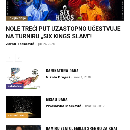
Priključenija
NOLE TREĆI PUT UZASTOPNO UČESTVUJE
NA TURNIRU „SIX KINGS SLAM“!
Zoran Todorović
-
jul 29, 2026
KARIKATURA DANA
Nikola Dragaš
-
nov 1, 2018
Satatatira
MISAO DANA
Prvoslavka Marković
-
mar 14, 2017
Zanimljivosti
DAMIRU ZLATO, EMILIJI SREBRO ZA KRAJ