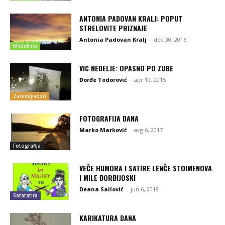
ANTONIA PADOVAN KRALJ: POPUT
STRELOVITE PRIZNAJE
Antonia Padovan Kralj
-
dec 30, 2016
Mesečina
VIC NEDELJE: OPASNO PO ZUBE
Đorđe Todorović
-
apr 19, 2015
Zanimljivosti
FOTOGRAFIJA DANA
Marko Marković
-
avg 6, 2017
Fotografija
VEČE HUMORA I SATIRE LENČE STOIMENOVA
I MILE ĐORĐIJOSKI
Deana Sailović
-
jun 6, 2018
Satatatira
KARIKATURA DANA