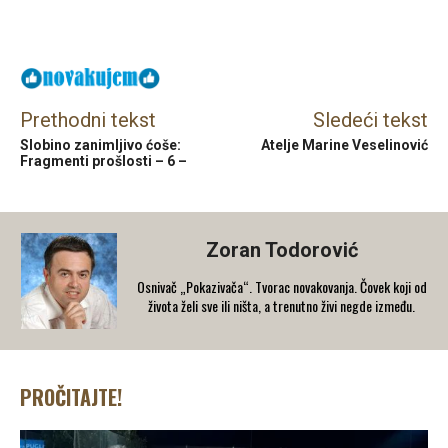
Facebook
X
Email
Viber
Prethodni tekst
Sledeći tekst
Slobino zanimljivo ćoše:
Atelje Marine Veselinović
Fragmenti prošlosti – 6 –
Zoran Todorović
Osnivač „Pokazivača“. Tvorac novakovanja. Čovek koji od
života želi sve ili ništa, a trenutno živi negde između.
PROČITAJTE!