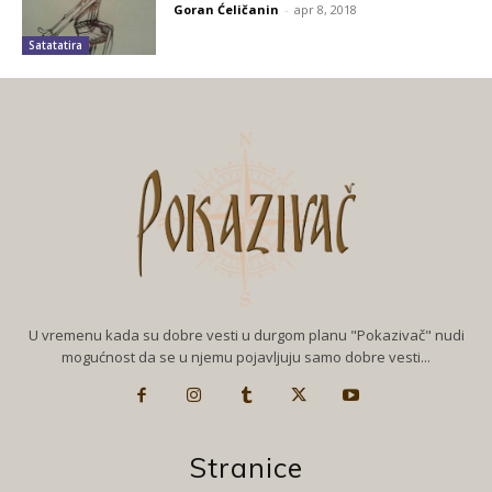
Goran Ćeličanin
-
apr 8, 2018
Satatatira
U vremenu kada su dobre vesti u durgom planu "Pokazivač" nudi
mogućnost da se u njemu pojavljuju samo dobre vesti...
Stranice