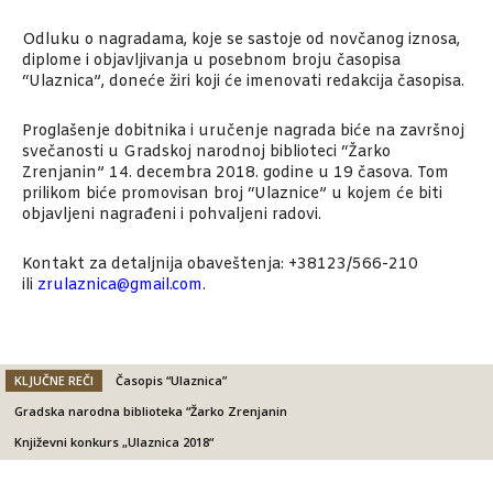
Odluku o nagradama, koje se sastoje od novčanog iznosa,
diplome i objavljivanja u posebnom broju časopisa
“Ulaznica”, doneće žiri koji će imenovati redakcija časopisa.
Proglašenje dobitnika i uručenje nagrada biće na završnoj
svečanosti u Gradskoj narodnoj biblioteci “Žarko
Zrenjanin” 14. decembra 2018. godine u 19 časova. Tom
prilikom biće promovisan broj “Ulaznice” u kojem će biti
objavljeni nagrađeni i pohvaljeni radovi.
Kontakt za detaljnija obaveštenja: +38123/566-210
ili
zrulaznica@gmail.com
.
KLJUČNE REČI
Časopis “Ulaznica”
Gradska narodna biblioteka “Žarko Zrenjanin
Književni konkurs „Ulaznica 2018“