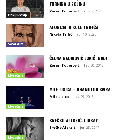
TURNIRA U SOLINU
Zoran Todorović
-
nov 6, 2024
Priključenija
AFORIZMI NIKOLE TRIFIĆA
Nikola Trifić
-
apr 10, 2025
Satatatira
ČEDNA RADINOVIĆ LUKIĆ: BUDI
Zoran Todorović
-
feb 20, 2018
Mesečina
MILE LISICA – GRAMOFON SVIRA
Mile Lisica
-
nov 29, 2018
Mesečina
SREĆKO ALEKSIĆ: LJUBAV
Srećko Aleksić
-
jun 23, 2017
Mesečina