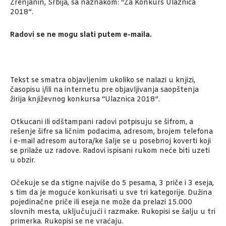
Zrenjanin, Srbija, sa naznakom: “Za Konkurs Ulaznica
2018”.
Radovi se ne mogu slati putem e-maila.
Tekst se smatra objavljenim ukoliko se nalazi u knjizi,
časopisu i/ili na internetu pre objavljivanja saopštenja
žirija književnog konkursa “Ulaznica 2018”.
Otkucani ili odštampani radovi potpisuju se šifrom, a
rešenje šifre sa ličnim podacima, adresom, brojem telefona
i e-mail adresom autora/ke šalje se u posebnoj koverti koji
se prilaže uz radove. Radovi ispisani rukom neće biti uzeti
u obzir.
Očekuje se da stigne najviše do 5 pesama, 3 priče i 3 eseja,
s tim da je moguće konkurisati u sve tri kategorije. Dužina
pojedinačne priče ili eseja ne može da prelazi 15.000
slovnih mesta, uključujući i razmake. Rukopisi se šalju u tri
primerka. Rukopisi se ne vraćaju.