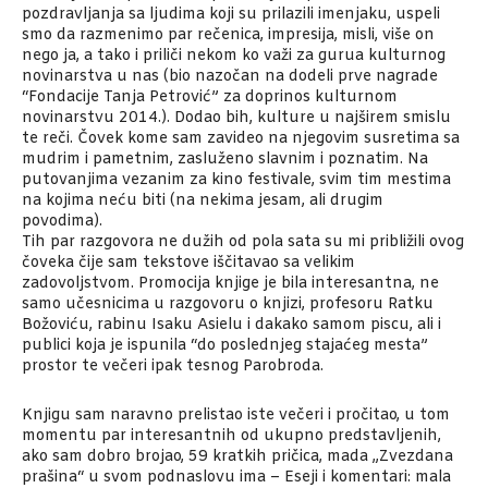
pozdravljanja sa ljudima koji su prilazili imenjaku, uspeli
smo da razmenimo par rečenica, impresija, misli, više on
nego ja, a tako i priliči nekom ko važi za gurua kulturnog
novinarstva u nas (bio nazočan na dodeli prve nagrade
“Fondacije Tanja Petrović” za doprinos kulturnom
novinarstvu 2014.). Dodao bih, kulture u najširem smislu
te reči. Čovek kome sam zavideo na njegovim susretima sa
mudrim i pametnim, zasluženo slavnim i poznatim. Na
putovanjima vezanim za kino festivale, svim tim mestima
na kojima neću biti (na nekima jesam, ali drugim
povodima).
Tih par razgovora ne dužih od pola sata su mi približili ovog
čoveka čije sam tekstove iščitavao sa velikim
zadovoljstvom. Promocija knjige je bila interesantna, ne
samo učesnicima u razgovoru o knjizi, profesoru Ratku
Božoviću, rabinu Isaku Asielu i dakako samom piscu, ali i
publici koja je ispunila “do poslednjeg stajaćeg mesta”
prostor te večeri ipak tesnog Parobroda.
Knjigu sam naravno prelistao iste večeri i pročitao, u tom
momentu par interesantnih od ukupno predstavljenih,
ako sam dobro brojao, 59 kratkih pričica, mada „Zvezdana
prašina“ u svom podnaslovu ima – Eseji i komentari: mala