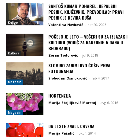
SANTOŠ KUMAR POHAREL, NEPALSKI
PESNIK, KNJIŽEVNIK, PREVODILAC: PRAVI
PESNIK JE NEVINA DUŠA
Knjige
Valentina Novković
-
okt 20, 2023
POČELO JE LETO – VEČERI SU ZA IZLAZAK I
KULTURU (VODIČ ZA NAREDNIH 5 DANA U
BEOGRADU)
Kultura
Zoran Todorović
-
jul 9, 2018
SLOBINO ZANIMLJIVO ĆOŠE: PRVA
FOTOGRAFIJA
Slobodan Osmokrović
-
feb 4, 2017
Magazin
HORTENZIJA
Marija Stojiljković Marstoj
-
avg 6, 2016
Magazin
DA LI STE ZNALI: CRVENA
Marija Pašalić
-
okt 4, 2014