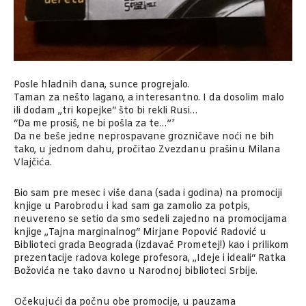
Posle hladnih dana, sunce progrejalo.
Taman za nešto lagano, a interesantno. I da dosolim malo
ili dodam „tri kopejke“ što bi rekli Rusi…
“Da me prosiš, ne bi pošla za te…”*
Da ne beše jedne neprospavane grozničave noći ne bih
tako, u jednom dahu, pročitao Zvezdanu prašinu Milana
Vlajčića.
Bio sam pre mesec i više dana (sada i godina) na promociji
knjige u Parobrodu i kad sam ga zamolio za potpis,
neuvereno se setio da smo sedeli zajedno na promocijama
knjige „Tajna marginalnog“ Mirjane Popović Radović u
Biblioteci grada Beograda (izdavač Prometej!) kao i prilikom
prezentacije radova kolege profesora, „Ideje i ideali“ Ratka
Božovića ne tako davno u Narodnoj biblioteci Srbije.
Očekujući da počnu obe promocije, u pauzama