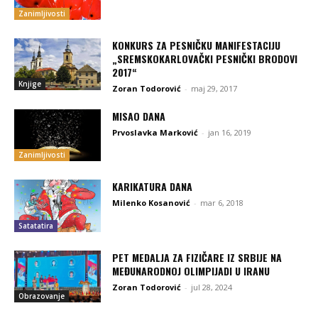
Zanimljivosti
KONKURS ZA PESNIČKU MANIFESTACIJU
„SREMSKOKARLOVAČKI PESNIČKI BRODOVI
2017“
Knjige
Zoran Todorović
-
maj 29, 2017
MISAO DANA
Prvoslavka Marković
-
jan 16, 2019
Zanimljivosti
KARIKATURA DANA
Milenko Kosanović
-
mar 6, 2018
Satatatira
PET MEDALJA ZA FIZIČARE IZ SRBIJE NA
MEĐUNARODNOJ OLIMPIJADI U IRANU
Zoran Todorović
-
jul 28, 2024
Obrazovanje