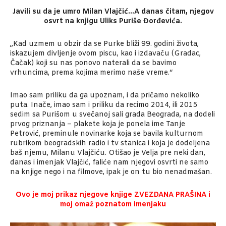
Javili su da je umro Milan Vlajčić…A danas čitam, njegov
osvrt na knjigu Uliks Puriše Đorđevića.
„Kad uzmem u obzir da se Purke bliži 99. godini života,
iskazujem divljenje ovom piscu, kao i izdavaču (Gradac,
Čačak) koji su nas ponovo naterali da se bavimo
vrhuncima, prema kojima merimo naše vreme.“
Imao sam priliku da ga upoznam, i da pričamo nekoliko
puta. Inače, imao sam i priliku da recimo 2014, ili 2015
sedim sa Purišom u svečanoj sali grada Beograda, na dodeli
prvog priznanja – plakete koja je ponela ime Tanje
Petrović, preminule novinarke koja se bavila kulturnom
rubrikom beogradskih radio i tv stanica i koja je dodeljena
baš njemu, Milanu Vlajčiću. Otišao je Velja pre neki dan,
danas i imenjak Vlajčić, faliće nam njegovi osvrti ne samo
na knjige nego i na filmove, ipak je on tu bio nenadmašan.
Ovo je moj prikaz njegove knjige ZVEZDANA PRAŠINA i
moj omaž poznatom imenjaku