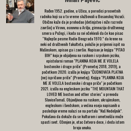
Rođen 1952. godine, u Užicu, u porodici prosvetnih
radnika koji su u to vreme službovali u Bosanskoj Vozući.
Obično kaže da je prohodao (detinjstvo i niže razrede
završio) u Virovu, osnovnu u Arilju, gimnaziju društvenog
smera u Požegi, i kada su svi očekivali da će kao pisac
“Najlepše pesme Radio Beograda 1970.” da krene na
neki od društvenih fakulteta, položio je prijemni ispit na
Mašinskom, upisao ga i završio. Napisao je knjigu “PITAO
BIH” koja je objaljena na ruskom i srpskom jeziku,
epistolarni roman "PLANINA KOJA ME JE VOLELA
bostonske i druge priče" (Prometej 2018, 2019), a
početkom 2020. izašla je knjiga "ČUDNOVATA PLATNA
(ne) ispričane priče" (Prometej). Knjiga "PLANINA KOJA
ME JE VOLELA bostonske i druge priče" je početkom
2021. izašla na engleskom jeziku "THE MOUNTAIN THAT
LOVED ME boston and other stories" u prevodu
SlaviceTomaš. Objavljivao na ruskom, ukrajinskom,
engleskom i švedskom, a većina eseja napisanih u
poslednje vreme nalazi se na portalu “Naš Nedeljnik”.
Pokušava da dokaže da se kulturom i umetnošću može
spasti svet. Oženjen je, otac četvoro dece, i deda istom
broju unuka.