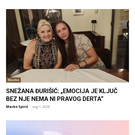
Muzika
SNEŽANA ĐURIŠIĆ: „EMOCIJA JE KLJUČ
BEZ NJE NEMA NI PRAVOG DERTA“
Marko Spirić
-
avg 1, 2026