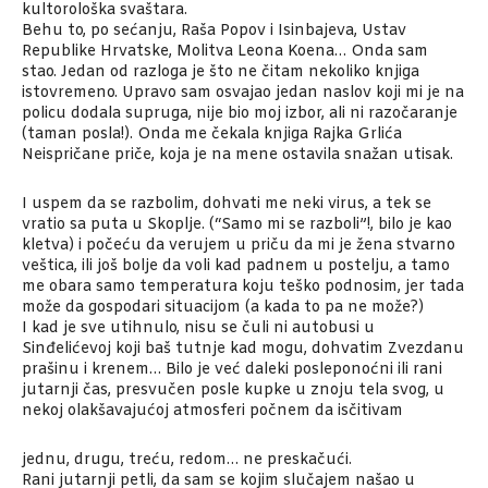
kultorološka svaštara.
Behu to, po sećanju, Raša Popov i Isinbajeva, Ustav
Republike Hrvatske, Molitva Leona Koena… Onda sam
stao. Jedan od razloga je što ne čitam nekoliko knjiga
istovremeno. Upravo sam osvajao jedan naslov koji mi je na
policu dodala supruga, nije bio moj izbor, ali ni razočaranje
(taman posla!). Onda me čekala knjiga Rajka Grlića
Neispričane priče, koja je na mene ostavila snažan utisak.
I uspem da se razbolim, dohvati me neki virus, a tek se
vratio sa puta u Skoplje. (“Samo mi se razboli”!, bilo je kao
kletva) i počeću da verujem u priču da mi je žena stvarno
veštica, ili još bolje da voli kad padnem u postelju, a tamo
me obara samo temperatura koju teško podnosim, jer tada
može da gospodari situacijom (a kada to pa ne može?)
I kad je sve utihnulo, nisu se čuli ni autobusi u
Sinđelićevoj koji baš tutnje kad mogu, dohvatim Zvezdanu
prašinu i krenem… Bilo je već daleki posleponoćni ili rani
jutarnji čas, presvučen posle kupke u znoju tela svog, u
nekoj olakšavajućoj atmosferi počnem da isčitivam
jednu, drugu, treću, redom… ne preskačući.
Rani jutarnji petli, da sam se kojim slučajem našao u