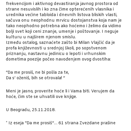
frekvencijom i aktivnog devastiranja javnog prostora od
strane nesuvislih i ko zna čime opterećenih vlasnika i
urednika većine tabloida i dnevnih listova bliskih vlasti,
sačuva onu neophodnu mrvicu dostojanstva koja nam je
tako neophodno potrebna ako hoćemo i želimo da vidimo
bolji svet koji ceni znanje, umenje i poštovanje. I neguje
kulturu u najširem njenom smislu.
Između ostalog, saznaćete zašto bi Milan Vlajčić da je
profa književnosti u srednjoj školi, po sopstvenom
priznanju, nastavnu jedinicu o lepoti i vrhunskim
dometima poezije počeo navođenjem ovog dvostiha:
“Da me prosiš, ne bi pošla za te,
Da s’ oženiš, bih se otrovala! “
Meni je jasno, proverite hoće li i Vama biti. Verujem da
hoće, čim ste se uhvatili ove knjige.
U Beogradu, 25.11.2018.
* Iz eseja “Da me prosiš”… 61 strana Zvezdane prašine