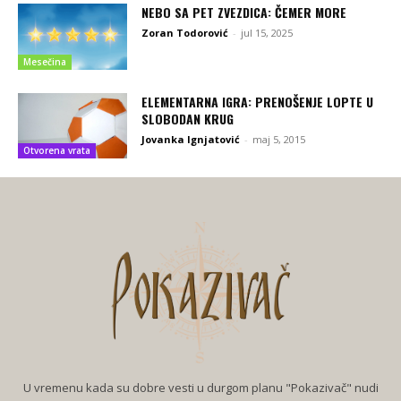
NEBO SA PET ZVEZDICA: ČEMER MORE
Zoran Todorović
-
jul 15, 2025
Mesečina
ELEMENTARNA IGRA: PRENOŠENJE LOPTE U
SLOBODAN KRUG
Jovanka Ignjatović
-
maj 5, 2015
Otvorena vrata
U vremenu kada su dobre vesti u durgom planu "Pokazivač" nudi