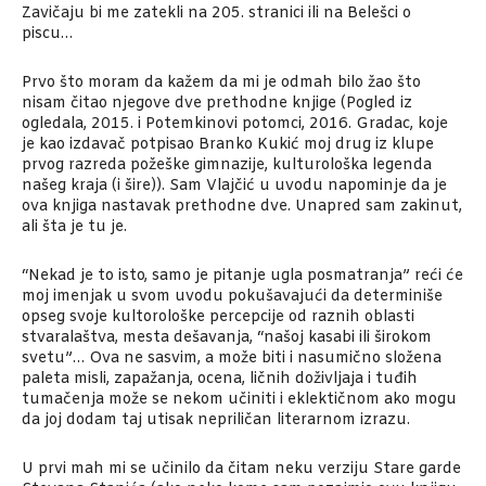
Zavičaju bi me zatekli na 205. stranici ili na Belešci o
piscu…
Prvo što moram da kažem da mi je odmah bilo žao što
nisam čitao njegove dve prethodne knjige (Pogled iz
ogledala, 2015. i Potemkinovi potomci, 2016. Gradac, koje
je kao izdavač potpisao Branko Kukić moj drug iz klupe
prvog razreda požeške gimnazije, kulturološka legenda
našeg kraja (i šire)). Sam Vlajčić u uvodu napominje da je
ova knjiga nastavak prethodne dve. Unapred sam zakinut,
ali šta je tu je.
“Nekad je to isto, samo je pitanje ugla posmatranja” reći će
moj imenjak u svom uvodu pokušavajući da determiniše
opseg svoje kultorološke percepcije od raznih oblasti
stvaralaštva, mesta dešavanja, “našoj kasabi ili širokom
svetu”… Ova ne sasvim, a može biti i nasumično složena
paleta misli, zapažanja, ocena, ličnih doživljaja i tuđih
tumačenja može se nekom učiniti i eklektičnom ako mogu
da joj dodam taj utisak nepriličan literarnom izrazu.
U prvi mah mi se učinilo da čitam neku verziju Stare garde