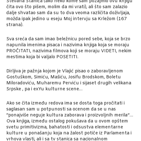
Stevana Stanića (ako neko kome sam pozajmio ovu knjigu
čita ovo što pišem, molim da mi vrati), ali što sam zalazio
dalje shvatao sam da su to dva veoma različita doživljaja,
možda ipak jedino u eseju Moj intervju sa Krležom (167
strana).
Sva sreća da sam imao beležnicu pored sebe, koja se brzo
napunila imenima pisaca i nazivima knjiga koja se moraju
PROČITATI, nazivima filmova koji se moraju VIDETI, nekim
mestima koja bi valjalo POSETITI.
Dirljiva je pažnja kojom je Vlajić pisao o zaboravljenom
Gostuškom, Simiću, Mašiću, Josifu Brodskom, Boletu
Miloradoviću, Muharemu Perviću i sijaset drugih velikana
Srpske , pa i exYu kulturne scene…
Ako se čita između redova ima se dosta toga pročitati i
saglasan sam u potpunosti sa ocenom da se u nas
“ponajviše neguje kultura zaborava i proizvoljnih merila”…
Ova knjiga, između ostalog pokušava da u ovom opštem
svetu primitivizma, bahatosti i odsustva elementarne
kulture u ponašanju koja na žalost potiče iz Parlamenta i
vrhova vlasti, ali i sa tv stanica sa nacionalnom