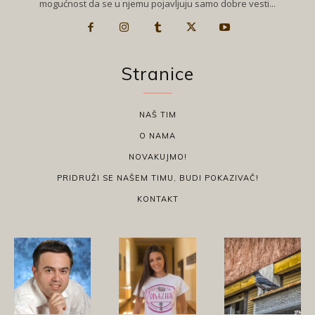
mogućnost da se u njemu pojavljuju samo dobre vesti...
Stranice
NAŠ TIM
O NAMA
NOVAKUJMO!
PRIDRUŽI SE NAŠEM TIMU, BUDI POKAZIVAČ!
KONTAKT