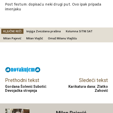
Post festum: dopisaću neki drugi put. Ovo ipak pripada
imenjaku
KLJUČNE REČI
knjiga Zvezdana prašina
Kolumna SITNI SAT
Milan Pajević
Milan Vlajčić
Omaž Milanu Vlajčiću
Facebook
X
Email
Prethodni tekst
Sledeći tekst
Gordana Šolević Subotić:
Karikatura dana: Zlatko
Devojačka strepnja
Zahovič
Milan Pajević