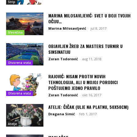
Strip
MARINA MILOSAVLJEVIĆ: SVET U BOJI TVOJIH
OČIJU…
Marina Milosavljević
-
jul 8, 2017
Mesečina
OBJAVLJEN ŽREB ZA MASTERS TURNIR U
SINSINATIJU
Zoran Todorović
-
avg 11, 2018
Otvorena vrata
RAJOVIĆ: NISAM PROTIV NOVIH
TEHNOLOGIJA, ALI U MOJOJ PORODICI
POŠTUJEMO JEDNO PRAVILO
Otvorena vrata
Zoran Todorović
-
okt 16, 2017
ATELJE: ČIČAK (ULJE NA PLATNU, 50X50CM)
Dragana Simić
-
feb 1, 2017
Atelje