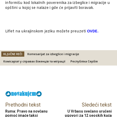
informišu kod lokalnih poverenika za izbeglice i migracije u
opštini u kojoj se nalaze i gde će prijaviti boravak.
Liflet na ukrajinskom jeziku možete preuzeti
OVDE.
KLJUČNE REČI
Komesarijat za izbeglice i migracije
Комісаріат у справах біженців та міграції
Республіка Сербія
Facebook
X
Email
Prethodni tekst
Sledeći tekst
Ruma: Pravo na novčanu
U Vrbasu svečano uručeni
pomoć imaće taksi
ugovori za 12 seoskih kuća