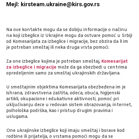
Mejl: kirsteam.ukraine@kirs.gov.rs
Na ove kontakte mogu da se dobiju informacije o načinu
na koji izbeglice iz Ukrajine mogu da ostvare pomoć u Srbiji
od Komesarijata za izbeglice i migracije, bez obzira da li im
je potreban smeštaj ili neka druga vrsta pomoći.
Za one izbeglice kojima je potreban smeštaj,
Komesarijat
za izbeglice i migracije
može da ga obezbedi u centrima
opredeljenim samo za smeštaj ukrajinskih državljana.
U smeštajnim objektima Komesarijata obezbeđena im je
ishrana, zdravstvena zaštita, odeća, obuća, higijenski
artikli, okupacione i edukativne aktivnosti, pomoć pri
uključivanju dece u redovan sistem obrazovanja, internet,
psihološka podrška, kao i pristup drugim pravima i
uslugama.
One ukrajinske izbeglice koji imaju smeštaj i borave kod
rodbine ili prijatelja, o vrstama pomoći mogu da se