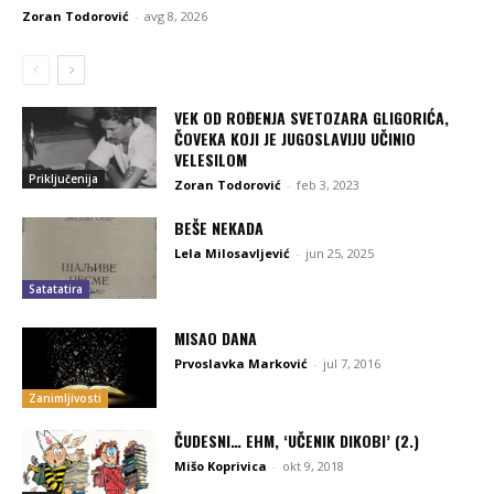
Zoran Todorović
-
avg 8, 2026
VEK OD ROĐENJA SVETOZARA GLIGORIĆA,
ČOVEKA KOJI JE JUGOSLAVIJU UČINIO
VELESILOM
Priključenija
Zoran Todorović
-
feb 3, 2023
BEŠE NEKADA
Lela Milosavljević
-
jun 25, 2025
Satatatira
MISAO DANA
Prvoslavka Marković
-
jul 7, 2016
Zanimljivosti
ČUDESNI… EHM, ‘UČENIK DIKOBI’ (2.)
Mišo Koprivica
-
okt 9, 2018