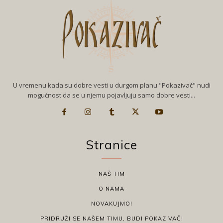
U vremenu kada su dobre vesti u durgom planu "Pokazivač" nudi
mogućnost da se u njemu pojavljuju samo dobre vesti...
Stranice
NAŠ TIM
O NAMA
NOVAKUJMO!
PRIDRUŽI SE NAŠEM TIMU, BUDI POKAZIVAČ!