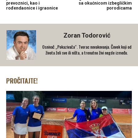
prevoznici, kao i
sa okućnicom izbegličkim
rođendaonice i igraonice
porodicama
Zoran Todorović
Osnivač „Pokazivača“. Tvorac novakovanja. Čovek koji od
života želi sve ili ništa, a trenutno živi negde između.
PROČITAJTE!