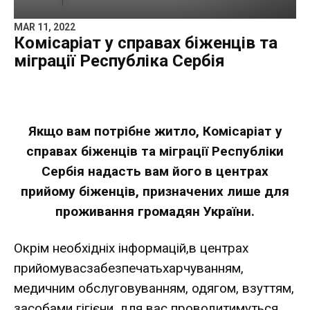
MAR 11, 2022
Комісаріат у справах біженців та
міграції Республіка Сербія
Якщо вам потрібне житло, Комісаріат у
справах біженців та міграції Республіки
Сербія надасть вам його в центрах
прийому біженців, призначених лише для
проживання громадян України.
Окрім необхідніх інформацій,в центрах
прийомувасзабезпечатьхарчуванням,
медичним обслуговуванням, одягом, взуттям,
засобами гігієни, для вас проводитимуться