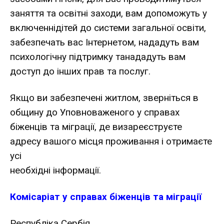
заняття та освітні заходи, вам допоможуть у
включеннідітей до системи загальної освіти,
забезпечать вас Інтернетом, нададуть вам
психологічну підтримку танададуть вам
доступ до інших прав та послуг.
Якщо ви забезпечені житлом, зверніться в
общину до Уповноваженого у справах
біженців та міграції, де визареєструєте
адресу вашого місця проживання і отримаєте
усі
необхідні інформації.
Комісаріат у справах біженців та міграції
Республіка Сербія