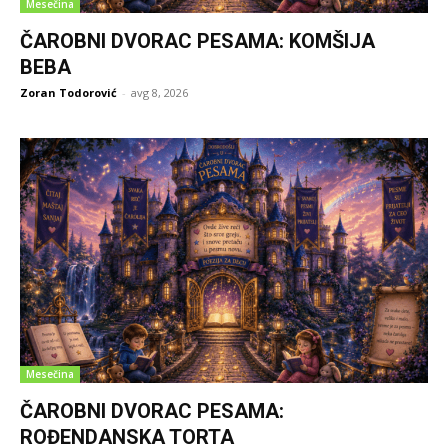
Mesečina
ČAROBNI DVORAC PESAMA: KOMŠIJA
BEBA
Zoran Todorović
-
avg 8, 2026
Mesečina
ČAROBNI DVORAC PESAMA:
ROĐENDANSKA TORTA