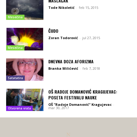
MASLAČAK
Tode Nikoletić
-
feb 15, 2015
Mesečina
ČUDO
Zoran Todorović
-
jul 27, 2015
Mesečina
DNEVNA DOZA AFORIZMA
Branka Milićević
-
feb 7, 2018
Satatatira
OŠ RADOJE DOMANOVIĆ KRAGUJEVAC:
POSETA FESTIVALU NAUKE
OŠ "Radoje Domanović" Kragujevac
-
mar 30, 2017
Otvorena vrata