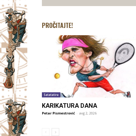
PROČITAJTE!
Satatatira
KARIKATURA DANA
Petar Pismestrović
-
avg 2, 2026