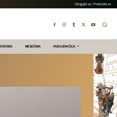
Ulogujte se / Pridružite se
TATATIRA
MESEČINA
POKAZIVAČICA