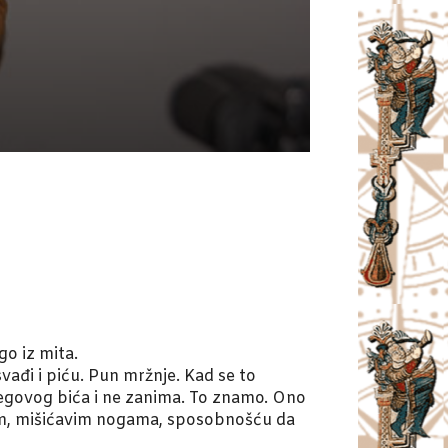
go iz mita.
svađi i piću. Pun mržnje. Kad se to
jegovog bića i ne zanima. To znamo. Ono
om, mišićavim nogama, sposobnošću da