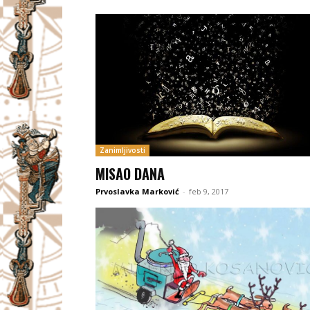
Zanimljivosti
MISAO DANA
Prvoslavka Marković
-
feb 9, 2017