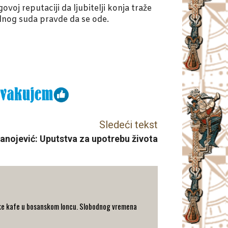
j reputaciji da ljubitelji konja traže
odnog suda pravde da se ode.
Sledeći tekst
anojević: Uputstva za upotrebu života
turske kafe u bosanskom loncu. Slobodnog vremena