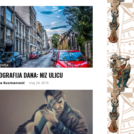
rafija
OGRAFIJA DANA: NIZ ULICU
na Kuzmanović
-
maj 24, 2016