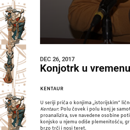
DEC 26, 2017
Konjotrk u vremen
KENTAUR
U seriji priča o konjima „istorijskim“ li
Kentaur
: Polu čovek i polu konj je samot
proanalizira, sve navedene osobine poti
konjsko u njemu odiše plemenitošću, g
brzo trči i nosi teret.