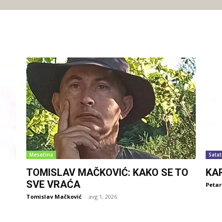
Mesečina
Satat
TOMISLAV MAČKOVIĆ: KAKO SE TO
KA
SVE VRAĆA
Petar
Tomislav Mačković
-
avg 1, 2026