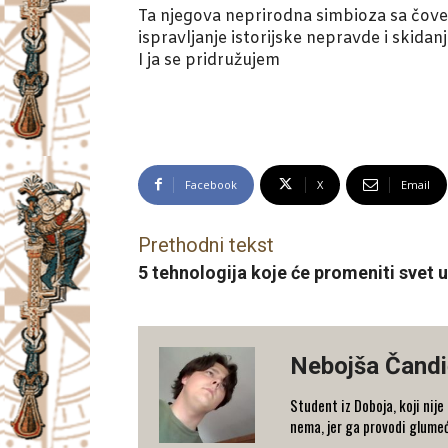
Ta njegova neprirodna simbioza sa čovek
ispravljanje istorijske nepravde i skid
I ja se pridružujem
Facebook
X
Email
Prethodni tekst
5 tehnologija koje će promeniti svet u
Nebojša Čandi
Student iz Doboja, koji nij
nema, jer ga provodi glumeć