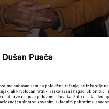
u Dušan Puača
čnostima nabasao sam na polovično rešenje, ne iz istorije ne
njak, ali krvoločan ratnik, raskalašan i nagao. Sklon tuči, 
ču od prve njegove polovine – čoveka. Zato nas taj deo n
racioznošću sinhronizovanim, skladnim pokretima, snag