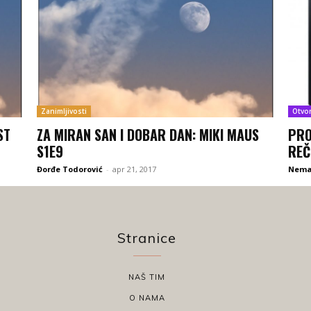
Zanimljivosti
Otvo
ST
ZA MIRAN SAN I DOBAR DAN: MIKI MAUS
PRO
S1E9
REČ
Đorđe Todorović
-
apr 21, 2017
Nema
Stranice
NAŠ TIM
O NAMA