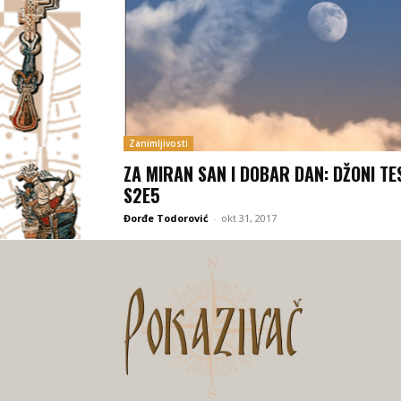
Zanimljivosti
ZA MIRAN SAN I DOBAR DAN: DŽONI TE
S2E5
Đorđe Todorović
-
okt 31, 2017