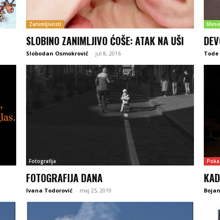
Zanimljivosti
Mese
SLOBINO ZANIMLJIVO ĆOŠE: ATAK NA UŠI
DEV
Slobodan Osmokrović
-
jul 8, 2016
Tode 
Fotografija
Poka
FOTOGRAFIJA DANA
KAD
Ivana Todorović
-
maj 25, 2019
Boja