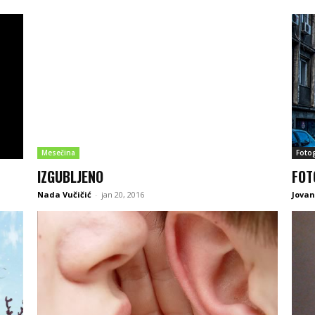
Mesečina
Fotog
IZGUBLJENO
FOT
Nada Vučičić
-
jan 20, 2016
Jova