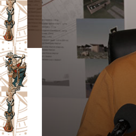
I
V
A
Č