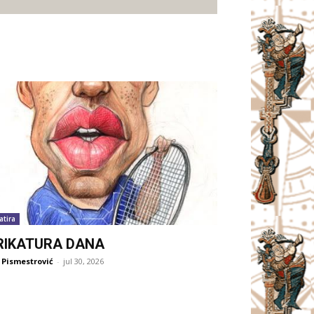
atira
RIKATURA DANA
 Pismestrović
-
jul 30, 2026