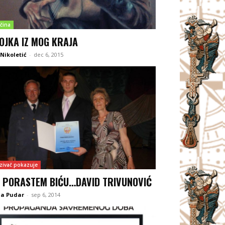
čina
OJKA IZ MOG KRAJA
Nikoletić
-
dec 6, 2015
zivač pokazuje
 PORASTEM BIĆU…DAVID TRIVUNOVIĆ
na Pudar
-
sep 6, 2014