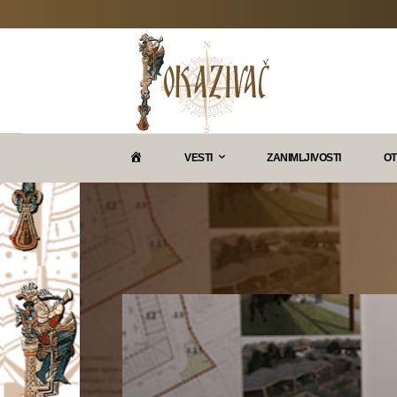
P
VESTI
ZANIMLJIVOSTI
OT
O
K
A
Z