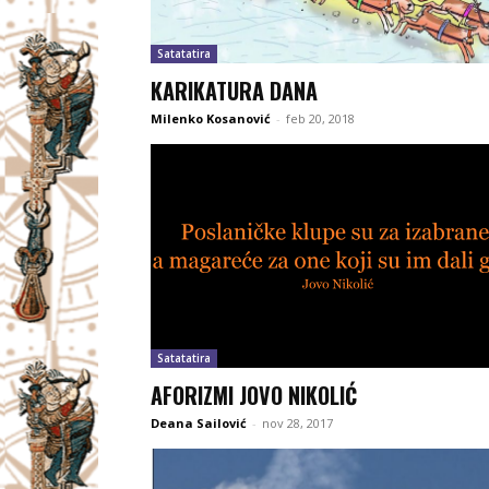
Satatatira
KARIKATURA DANA
Milenko Kosanović
-
feb 20, 2018
Satatatira
AFORIZMI JOVO NIKOLIĆ
Deana Sailović
-
nov 28, 2017