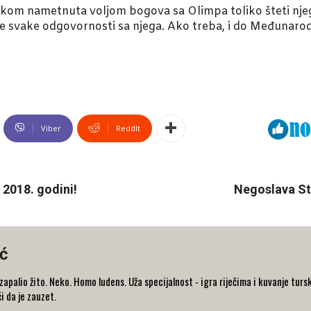
om nametnuta voljom bogova sa Olimpa toliko šteti njegovo
anje svake odgovornosti sa njega. Ako treba, i do Međunar
Viber
ReddIt
 2018. godini!
Negoslava St
ć
e zapalio žito. Neko. Homo ludens. Uža specijalnost - igra riječima i kuvanje 
i da je zauzet.