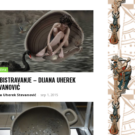
čina
BISTRAVANJE – DIJANA UHEREK
VANOVIĆ
a Uherek Stevanović
-
sep 1, 2015