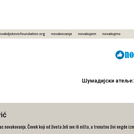
ovakdjokovicfoundation.org
novakovanje
novakujem
novakujmo
Viber
ReddIt
Шумадијски атеље:
ić
 novakovanja. Čovek koji od života želi sve ili ništa, a trenutno živi negde iz