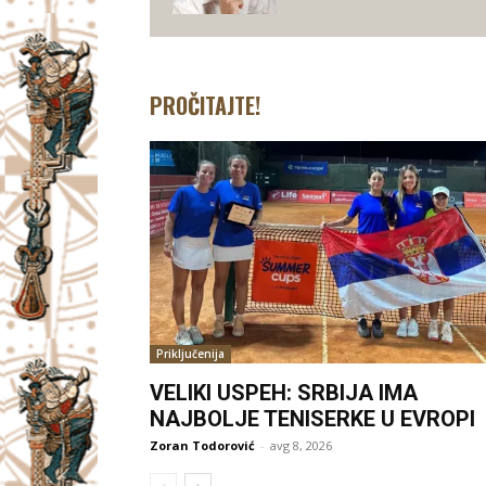
PROČITAJTE!
Priključenija
VELIKI USPEH: SRBIJA IMA
NAJBOLJE TENISERKE U EVROPI
Zoran Todorović
-
avg 8, 2026