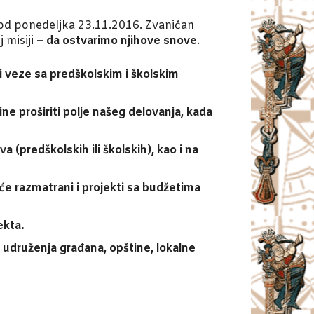
od ponedeljka 23.11.2016. Zvaničan
 misiji
– da ostvarimo njihove snove
.
i veze sa predškolskim i školskim
ne proširiti polje našeg delovanja, kada
(predškolskih ili školskih), kao i na
će razmatrani i projekti sa budžetima
ekta.
 udruženja građana, opštine, lokalne