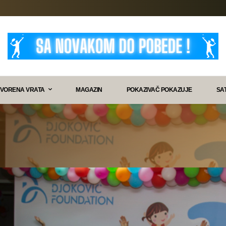
VORENA VRATA
MAGAZIN
POKAZIVAČ POKAZUJE
SA