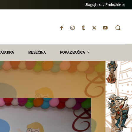
Ulogujte se / Pridružite se
TATATIRA
MESEČINA
POKAZIVAČICA