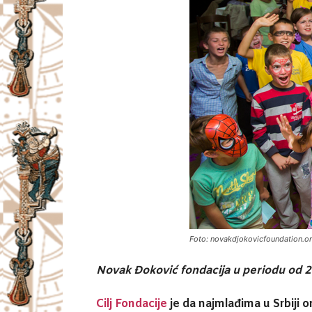
Foto: novakdjokovicfoundation.o
Novak Đoković fondacija u periodu od 
Cilj Fondacije
je da najmlađima u Srbiji o