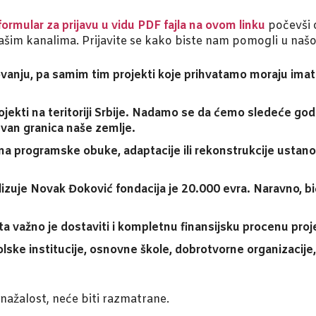
ormular za prijavu u vidu PDF fajla na ovom linku
počevši 
šim kanalima. Prijavite se kako biste nam pomogli u našoj
vanju, pa samim tim projekti koje prihvatamo moraju imat
ekti na teritoriji Srbije. Nadamo se da ćemo sledeće godi
van granica naše zemlje.
a programske obuke, adaptacije ili rekonstrukcije ustanova 
izuje Novak Đoković fondacija je 20.000 evra. Naravno, bi
ta važno je dostaviti i kompletnu finansijsku procenu proj
lske institucije, osnovne škole, dobrotvorne organizacije,
nažalost, neće biti razmatrane.