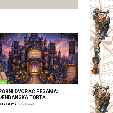
čina
ROBNI DVORAC PESAMA:
ĐENDANSKA TORTA
 Todorović
-
avg 8, 2026