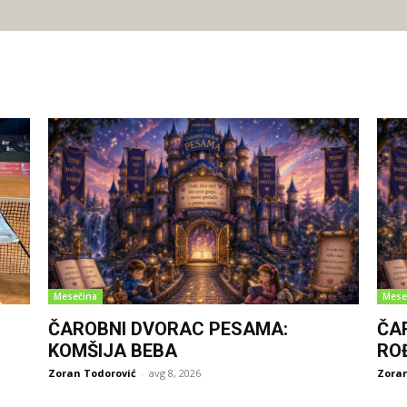
Mesečina
Mese
ČAROBNI DVORAC PESAMA:
ČA
KOMŠIJA BEBA
RO
Zoran Todorović
-
avg 8, 2026
Zoran