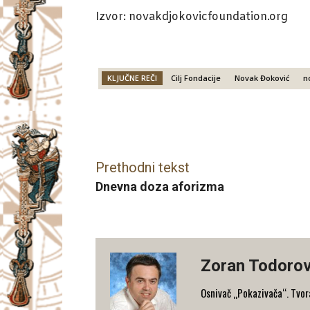
Izvor: novakdjokovicfoundation.org
KLJUČNE REČI
Cilj Fondacije
Novak Đoković
n
Facebook
X
Email
Prethodni tekst
Dnevna doza aforizma
Zoran Todorov
Osnivač „Pokazivača“. Tvorac