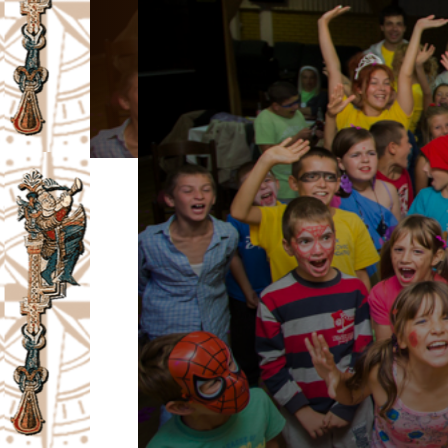
I
V
A
Č