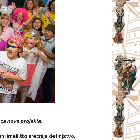
za nove projekte.
i imali što srećnije detinjstvo.