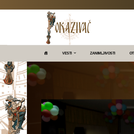
P
VESTI
ZANIMLJIVOSTI
OT
O
K
A
Z