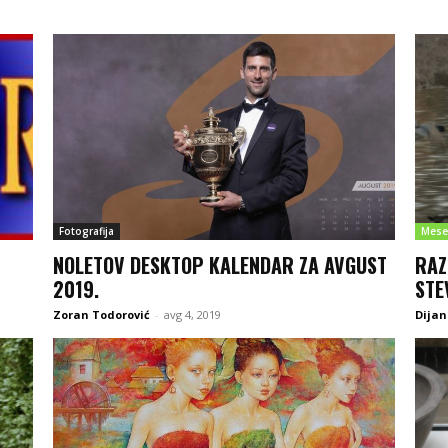
Fotografija
Mese
NOLETOV DESKTOP KALENDAR ZA AVGUST
RAZ
2019.
STE
Zoran Todorović
-
avg 4, 2019
Dijan