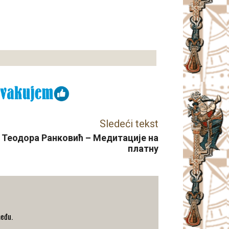
Sledeći tekst
 Теодора Ранковић – Медитације на
платну
među.