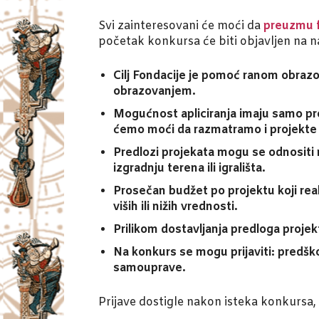
Svi zainteresovani će moći da
preuzmu f
početak konkursa će biti objavljen na na
Cilj Fondacije je pomoć ranom obrazo
obrazovanjem.
Mogućnost apliciranja imaju samo proj
ćemo moći da razmatramo i projekte 
Predlozi projekata mogu se odnositi n
izgradnju terena ili igrališta.
Prosečan budžet po projektu koji real
viših ili nižih vrednosti.
Prilikom dostavljanja predloga projek
Na konkurs se mogu prijaviti: predško
samouprave.
Prijave dostigle nakon isteka konkursa, 