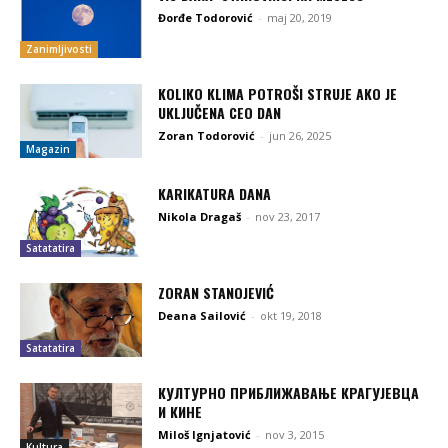
Đorđe Todorović
-
maj 20, 2019
Zanimljivosti
KOLIKO KLIMA POTROŠI STRUJE AKO JE
UKLJUČENA CEO DAN
Zoran Todorović
-
jun 26, 2025
Magazin
KARIKATURA DANA
Nikola Dragaš
-
nov 23, 2017
Satatatira
ZORAN STANOJEVIĆ
Deana Sailović
-
okt 19, 2018
Satatatira
КУЛТУРНО ПРИБЛИЖАВАЊЕ КРАГУЈЕВЦА
И КИНЕ
Miloš Ignjatović
-
nov 3, 2015
Kultura