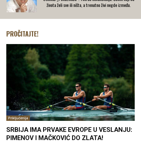
života želi sve ili ništa, a trenutno živi negde između.
PROČITAJTE!
Priključenija
SRBIJA IMA PRVAKE EVROPE U VESLANJU:
PIMENOV I MAČKOVIĆ DO ZLATA!