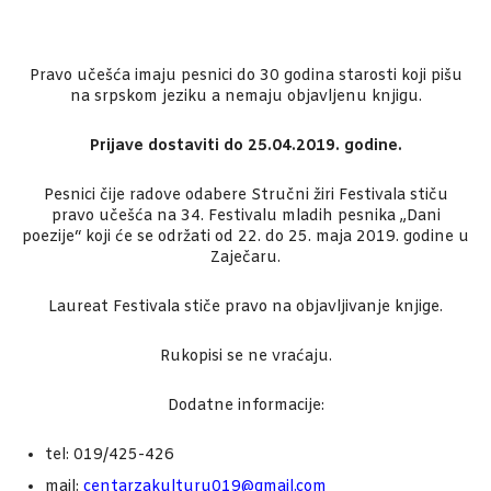
Pravo učešća imaju pesnici do 30 godina starosti koji pišu
na srpskom jeziku a nemaju objavljenu knjigu.
Prijave dostaviti do 25.04.2019. godine.
Pesnici čije radove odabere Stručni žiri Festivala stiču
pravo učešća na 34. Festivalu mladih pesnika „Dani
poezije“ koji će se održati od 22. do 25. maja 2019. godine u
Zaječaru.
Laureat Festivala stiče pravo na objavljivanje knjige.
Rukopisi se ne vraćaju.
Dodatne informacije:
tel: 019/425-426
mail:
centarzakulturu019@gmail.com