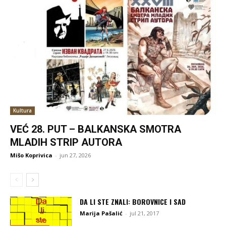
Kultura
VEĆ 28. PUT – BALKANSKA SMOTRA
MLADIH STRIP AUTORA
Mišo Koprivica
-
jun 27, 2026
DA LI STE ZNALI: BOROVNICE I SAD
Marija Pašalić
-
jul 21, 2017