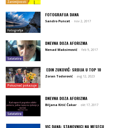
Zanimljivosti
FOTOGRAFIJA DANA
Sandro Puncet
-
nov 2, 2017
Fotografija
DNEVNA DOZA AFORIZMA
Nenad Maksimović
-
feb 9, 2017
Satatatira
EDIN ZUKOVIĆ: SRBIJA U TOP 10
Zoran Todorović
-
avg 12, 2023
Pokazivač pokazuje
DNEVNA DOZA AFORIZMA
Biljana Kitić Čakar
-
okt 17, 2017
Satatatira
VIC DANA: STANOVNICI NA MESECU