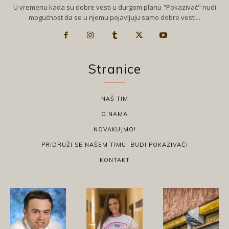
U vremenu kada su dobre vesti u durgom planu "Pokazivač" nudi
mogućnost da se u njemu pojavljuju samo dobre vesti...
Stranice
NAŠ TIM
O NAMA
NOVAKUJMO!
PRIDRUŽI SE NAŠEM TIMU, BUDI POKAZIVAČ!
KONTAKT