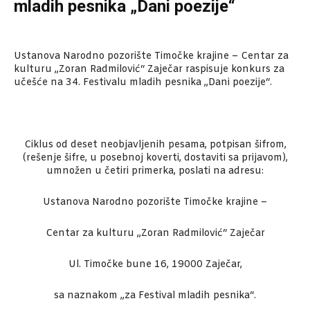
mladih pesnika „Dani poezije“
Ustanova Narodno pozorište Timočke krajine – Centar za
kulturu „Zoran Radmilović“ Zaječar raspisuje konkurs za
učešće na 34. Festivalu mladih pesnika „Dani poezije“.
Ciklus od deset neobjavljenih pesama, potpisan šifrom,
(rešenje šifre, u posebnoj koverti, dostaviti sa prijavom),
umnožen u četiri primerka, poslati na adresu:
Ustanova Narodno pozorište Timočke krajine –
Centar za kulturu „Zoran Radmilović“ Zaječar
Ul. Timočke bune 16, 19000 Zaječar,
sa naznakom „za Festival mladih pesnika“.