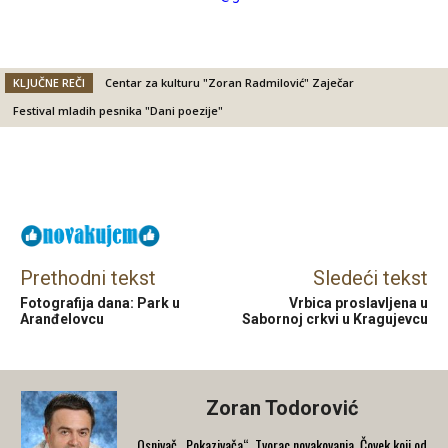
KLJUČNE REČI
Centar za kulturu "Zoran Radmilović" Zaječar
Festival mladih pesnika "Dani poezije"
Facebook
X
Email
Prethodni tekst
Sledeći tekst
Fotografija dana: Park u
Vrbica proslavljena u
Aranđelovcu
Sabornoj crkvi u Kragujevcu
Zoran Todorović
Osnivač „Pokazivača“. Tvorac novakovanja. Čovek koji od