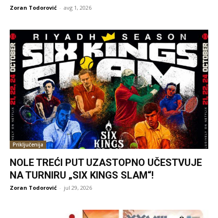
Zoran Todorović
-
avg 1, 2026
Priključenija
NOLE TREĆI PUT UZASTOPNO UČESTVUJE
NA TURNIRU „SIX KINGS SLAM“!
Zoran Todorović
-
jul 29, 2026