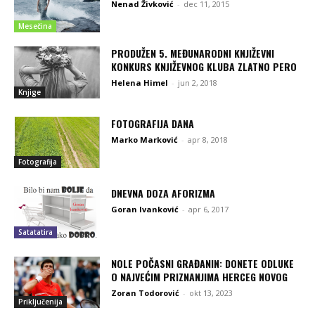
Nenad Živković
-
dec 11, 2015
Mesečina
PRODUŽEN 5. MEĐUNARODNI KNJIŽEVNI
KONKURS KNJIŽEVNOG KLUBA ZLATNO PERO
Helena Himel
-
jun 2, 2018
Knjige
FOTOGRAFIJA DANA
Marko Marković
-
apr 8, 2018
Fotografija
DNEVNA DOZA AFORIZMA
Goran Ivanković
-
apr 6, 2017
Satatatira
NOLE POČASNI GRAĐANIN: DONETE ODLUKE
O NAJVEĆIM PRIZNANJIMA HERCEG NOVOG
Zoran Todorović
-
okt 13, 2023
Priključenija