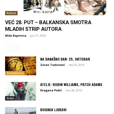
Kultura
VEĆ 28. PUT – BALKANSKA SMOTRA
MLADIH STRIP AUTORA
Mišo Koprivica
-
jun 27, 2026
NA DANAŠNJI DAN: 25. OKTOBAR
Zoran Todorović
-
okt 25, 2019
Zanimljivosti
ATELJE: ROBIN WILLIAMS, PATCH ADAMS
Dragana Pašić
-
nov 28, 2016
Atelje
BOGINJA LJUBAVI