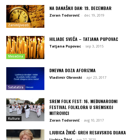
NA DANAŠNJI DAN: 19. DECEMBAR
Zoran Todorović
-
dec 19, 2019
Zanimljivosti
HILJADE SVEĆA – TATJANA PUPOVAC
Tatjana Pupovac
-
sep 3, 2015
Mesečina
DNEVNA DOZA AFORIZMA
Vladimir Obrovski
-
apr 23, 2017
Satatatira
SREM FOLK FEST: 16. MEĐUNARODNI
FESTIVAL FOLKLORA U SREMSKOJ
MITROVICI
Kultura
Zoran Todorović
-
avg 10, 2017
LJUBICA ŽIKIĆ: GREH RESAVSKOG DIJAKA
Ljubica Žikić
-
jun 27, 2025