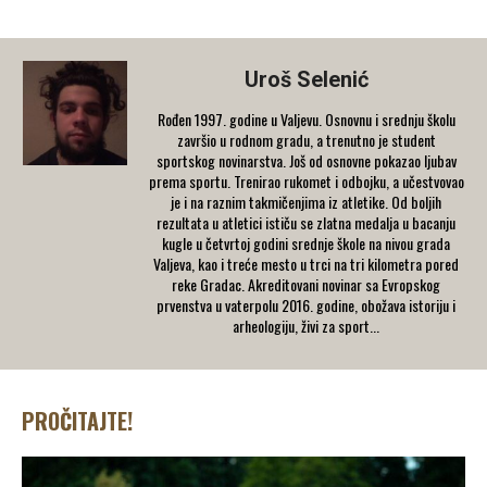
Uroš Selenić
Rođen 1997. godine u Valjevu. Osnovnu i srednju školu
završio u rodnom gradu, a trenutno je student
sportskog novinarstva. Još od osnovne pokazao ljubav
prema sportu. Trenirao rukomet i odbojku, a učestvovao
je i na raznim takmičenjima iz atletike. Od boljih
rezultata u atletici ističu se zlatna medalja u bacanju
kugle u četvrtoj godini srednje škole na nivou grada
Valjeva, kao i treće mesto u trci na tri kilometra pored
reke Gradac. Akreditovani novinar sa Evropskog
prvenstva u vaterpolu 2016. godine, obožava istoriju i
arheologiju, živi za sport...
PROČITAJTE!