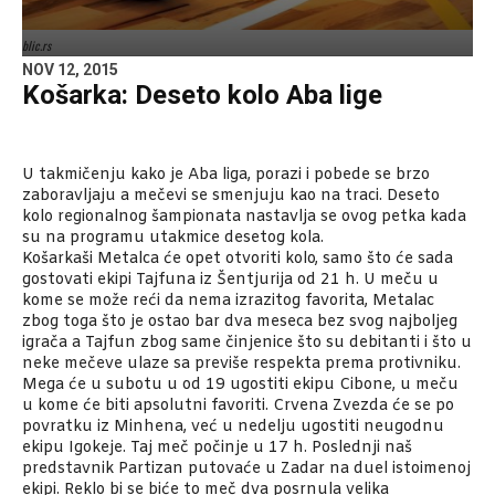
blic.rs
NOV 12, 2015
Košarka: Deseto kolo Aba lige
U takmičenju kako je Aba liga, porazi i pobede se brzo
zaboravljaju a mečevi se smenjuju kao na traci. Deseto
kolo regionalnog šampionata nastavlja se ovog petka kada
su na programu utakmice desetog kola.
Košarkaši Metalca će opet otvoriti kolo, samo što će sada
gostovati ekipi Tajfuna iz Šentjurija od 21 h. U meču u
kome se može reći da nema izrazitog favorita, Metalac
zbog toga što je ostao bar dva meseca bez svog najboljeg
igrača a Tajfun zbog same činjenice što su debitanti i što u
neke mečeve ulaze sa previše respekta prema protivniku.
Mega će u subotu u od 19 ugostiti ekipu Cibone, u meču
u kome će biti apsolutni favoriti. Crvena Zvezda će se po
povratku iz Minhena, već u nedelju ugostiti neugodnu
ekipu Igokeje. Taj meč počinje u 17 h. Poslednji naš
predstavnik Partizan putovaće u Zadar na duel istoimenoj
ekipi. Reklo bi se biće to meč dva posrnula velika