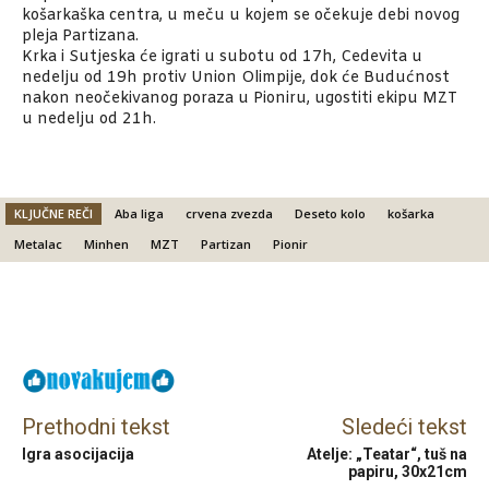
košarkaška centra, u meču u kojem se očekuje debi novog
pleja Partizana.
Krka i Sutjeska će igrati u subotu od 17h, Cedevita u
nedelju od 19h protiv Union Olimpije, dok će Budućnost
nakon neočekivanog poraza u Pioniru, ugostiti ekipu MZT
u nedelju od 21h.
KLJUČNE REČI
Aba liga
crvena zvezda
Deseto kolo
košarka
Metalac
Minhen
MZT
Partizan
Pionir
Facebook
X
Email
Prethodni tekst
Sledeći tekst
Igra asocijacija
Atelje: „Teatar“, tuš na
papiru, 30x21cm