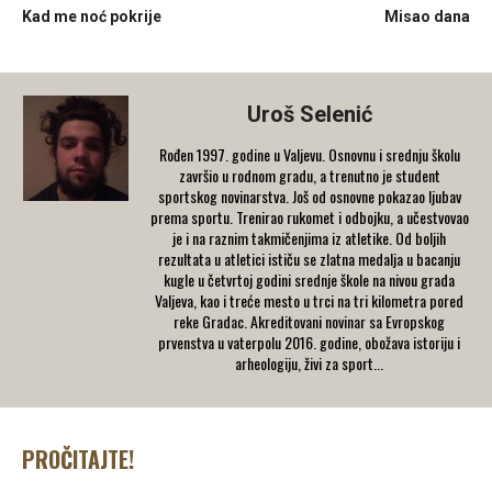
Kad me noć pokrije
Misao dana
Uroš Selenić
Rođen 1997. godine u Valjevu. Osnovnu i srednju školu
završio u rodnom gradu, a trenutno je student
sportskog novinarstva. Još od osnovne pokazao ljubav
prema sportu. Trenirao rukomet i odbojku, a učestvovao
je i na raznim takmičenjima iz atletike. Od boljih
rezultata u atletici ističu se zlatna medalja u bacanju
kugle u četvrtoj godini srednje škole na nivou grada
Valjeva, kao i treće mesto u trci na tri kilometra pored
reke Gradac. Akreditovani novinar sa Evropskog
prvenstva u vaterpolu 2016. godine, obožava istoriju i
arheologiju, živi za sport...
PROČITAJTE!