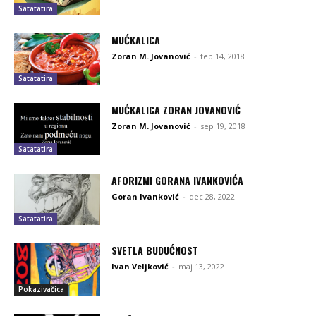
Satatatira
MUĆKALICA
Zoran M. Jovanović
-
feb 14, 2018
Satatatira
MUĆKALICA ZORAN JOVANOVIĆ
Zoran M. Jovanović
-
sep 19, 2018
Satatatira
AFORIZMI GORANA IVANKOVIĆA
Goran Ivanković
-
dec 28, 2022
Satatatira
SVETLA BUDUĆNOST
Ivan Veljković
-
maj 13, 2022
Pokazivačica