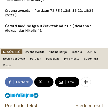
Treći meč finalne serije:
Crvena zvezda – Partizan 72:75
( 13:5, 16:22, 18:26,
25:22 )
Četvrti meč se igra u četvrtak od 21 h ( dvorana “
Aleksandar Nikolić “ ).
KLJUČNE REČI
crvena zvezda
finalna serija
košarka
LOPTA
Novica Veličković
Partizan
pokazivac
prvo mesto
Super liga
Vilson
Facebook
X
Email
Prethodni tekst
Sledeći tekst