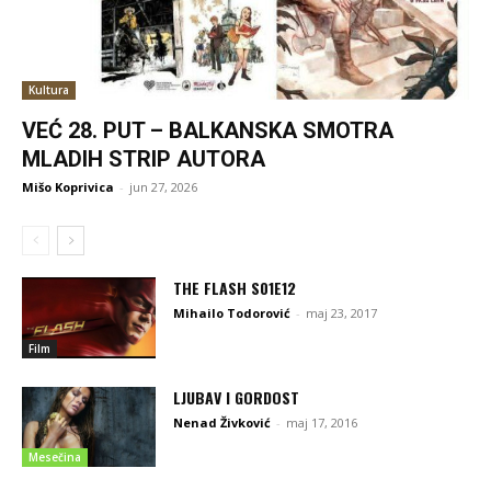
Kultura
VEĆ 28. PUT – BALKANSKA SMOTRA
MLADIH STRIP AUTORA
Mišo Koprivica
-
jun 27, 2026
THE FLASH S01E12
Mihailo Todorović
-
maj 23, 2017
Film
LJUBAV I GORDOST
Nenad Živković
-
maj 17, 2016
Mesečina