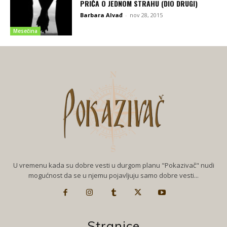
PRIČA O JEDNOM STRAHU (DIO DRUGI)
Barbara Alvađ
-
nov 28, 2015
Mesečina
U vremenu kada su dobre vesti u durgom planu "Pokazivač" nudi
mogućnost da se u njemu pojavljuju samo dobre vesti...
Stranice