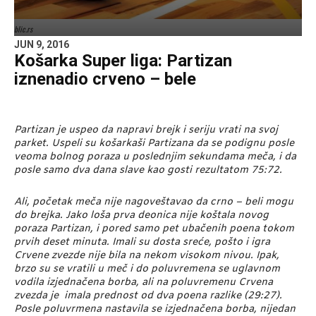
blic.rs
JUN 9, 2016
Košarka Super liga: Partizan
iznenadio crveno – bele
Partizan je uspeo da napravi brejk i seriju vrati na svoj
parket. Uspeli su košarkaši Partizana da se podignu posle
veoma bolnog poraza u poslednjim sekundama meča, i da
posle samo dva dana slave kao gosti rezultatom 75:72.
Ali, početak meča nije nagoveštavao da crno – beli mogu
do brejka. Jako loša prva deonica nije koštala novog
poraza Partizan, i pored samo pet ubačenih poena tokom
prvih deset minuta. Imali su dosta sreće, pošto i igra
Crvene zvezde nije bila na nekom visokom nivou. Ipak,
brzo su se vratili u meč i do poluvremena se uglavnom
vodila izjednačena borba, ali na poluvremenu Crvena
zvezda je imala prednost od dva poena razlike (29:27).
Posle poluvrmena nastavila se izjednačena borba, nijedan