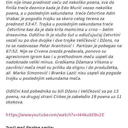
tim nije imao prednost veću od nekoliko poena, sve do
finiša treće deonice kada je Edo Murić vezao nekoliko
poena, a u poslednjim sekundama treće četvrtine Adin
Vrabac je pogodio trojku sa skoro celog terena za
prednost 53:47. Trojka u poslednjim sekundama treće
četvrtine kao da je dala krila momcima u crno – belim
dresovima. Odlično ih je služio šut u odlučujućoj četvrtini
vezali su po dve dvojke i dve trojke Veličković i Džons, na
to se nadovezao Petar Aranitović i Partizan je pobegao na
67:52. Nije se Crvena zvezda predavala, ponovo su
agresivnom igrom kao i u prethodnom meču uspeli da
nadoknade veliki minus. Greškama Džamara Vilsona u
završnici meča imali su priliku da stignu i do produžetka,
ali Marko Simonović i Branko Lazić nisu uspeli da pogode
trojku u poslednjim sekundama meča.
Odlični kod pobednika su bili Džons i Veličković sa po 13
poena, na drugoj strani Cirbes je zabeležio 19 poena uz 11
skokova.
https://www.youtube.com/watch?v=l44ku6E8v2E