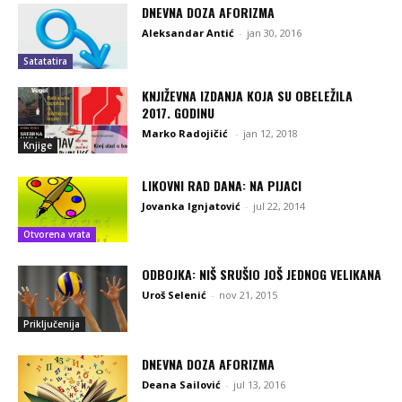
DNEVNA DOZA AFORIZMA
Aleksandar Antić
-
jan 30, 2016
Satatatira
KNJIŽEVNA IZDANJA KOJA SU OBELEŽILA
2017. GODINU
Marko Radojičić
-
jan 12, 2018
Knjige
LIKOVNI RAD DANA: NA PIJACI
Jovanka Ignjatović
-
jul 22, 2014
Otvorena vrata
ODBOJKA: NIŠ SRUŠIO JOŠ JEDNOG VELIKANA
Uroš Selenić
-
nov 21, 2015
Priključenija
DNEVNA DOZA AFORIZMA
Deana Sailović
-
jul 13, 2016