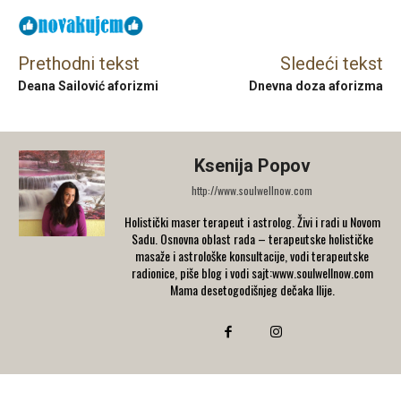
Prethodni tekst
Sledeći tekst
Deana Sailović aforizmi
Dnevna doza aforizma
Ksenija Popov
http://www.soulwellnow.com
Holistički maser terapeut i astrolog. Živi i radi u Novom
Sadu. Osnovna oblast rada – terapeutske holističke
masaže i astrološke konsultacije, vodi terapeutske
radionice, piše blog i vodi sajt:www.soulwellnow.com
Mama desetogodišnjeg dečaka Ilije.