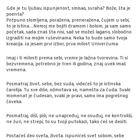
Gde je tu ljubav, ispunjenost, smisao, svraha? Bože, šta je
poenta?
Potpuno slomljena, poražena, preneražena, čujem u sebi,
to je istina….Nemoj me bojiti dramom i bolom, ja sam samo
početak, sada znaš šta nisi, sad se možeš lagano, slobodno
izgraditi na mojim ruševinama. Neka to bude samo tvoja
kreacija. Ja jesam prvi izbor, prva milost Univerzuma.
Imaj i ti milosti prema sebi, vreme je lažna tvorevina. Ti si
bezvremena, potrebno je tren ili godina, znaj uvek imaš
vremena.
Posmatraj život, sebe, bez suda, videćeš to je istinska
čarolija. Tu sve diše, odmotava se, namešta za čuda. Svaki
momenat je čudesan, svaki je pravi, samo ima pogrešnog
čoveka.
Posmatraj, diši, piši, ne unapređuj, ne osuđuj, ne kontroliši,
ne žuri, ne strepi, to su tvoji putokazi, tako ćeš se desiti.
Postaćeš deo sveta, života. Ispunićeš svet sobom, sebe