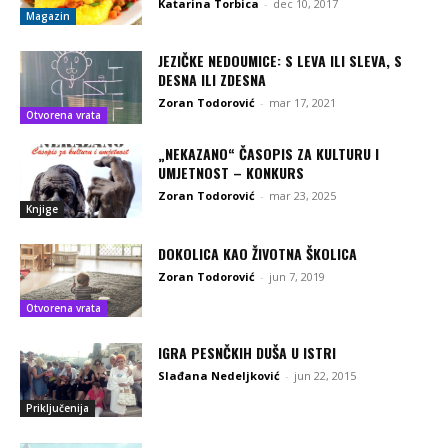
Katarina Torbica
-
dec 10, 2017
Magazin
JEZIČKE NEDOUMICE: S LEVA ILI SLEVA, S
DESNA ILI ZDESNA
Zoran Todorović
-
mar 17, 2021
Otvorena vrata
„NEKAZANO“ ČASOPIS ZA KULTURU I
UMJETNOST – KONKURS
Zoran Todorović
-
mar 23, 2025
Knjige
DOKOLICA KAO ŽIVOTNA ŠKOLICA
Zoran Todorović
-
jun 7, 2019
Otvorena vrata
IGRA PESNČKIH DUŠA U ISTRI
Slađana Nedeljković
-
jun 22, 2015
Priključenija