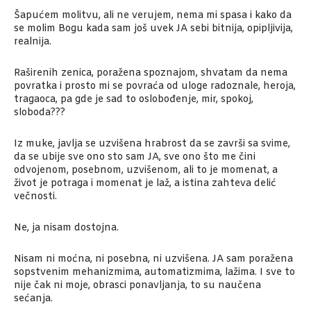
Šapućem molitvu, ali ne verujem, nema mi spasa i kako da
se molim Bogu kada sam još uvek JA sebi bitnija, opipljivija,
realnija.
Raširenih zenica, poražena spoznajom, shvatam da nema
povratka i prosto mi se povraća od uloge radoznale, heroja,
tragaoca, pa gde je sad to oslobođenje, mir, spokoj,
sloboda???
Iz muke, javlja se uzvišena hrabrost da se završi sa svime,
da se ubije sve ono sto sam JA, sve ono što me čini
odvojenom, posebnom, uzvišenom, ali to je momenat, a
život je potraga i momenat je laž, a istina zahteva delić
večnosti.
Ne, ja nisam dostojna.
Nisam ni moćna, ni posebna, ni uzvišena. JA sam poražena
sopstvenim mehanizmima, automatizmima, lažima. I sve to
nije čak ni moje, obrasci ponavljanja, to su naučena
sećanja.