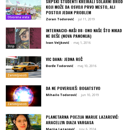
SRPSKI STUDENTI KREIRALI SOLARNI BROD
KOJI MOŽE DA OSVOJI PRVO MESTO, ALI
POSTOJI JEDAN PROBLEM
Otvorena vrata
Zoran Todorović
-
jul 11, 2019
INTERNACIO-NAŠI 08: ONO NAŠE ŠTO NIKAD
NE BEŠE (NOVA PANONIJA)
Ivan Veljković
-
maj 1, 2016
Strip
VIC DANA: JEDNA REČ
Đorđe Todorović
-
maj 10, 2016
Zanimljivosti
DA NE POVERUJEŠ: BOGATSTVO
Mihailo Todorović
-
jun 10, 2019
Zanimljivosti
PLANETARNA POEZIJA MARIJE LAZAREVIĆ:
ARACELLYA DIAZA VARGASA
Marija Lazarević
-
nov 6, 2024