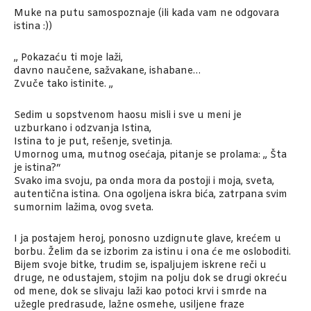
Muke na putu samospoznaje (ili kada vam ne odgovara
istina :))
„ Pokazaću ti moje laži,
davno naučene, sažvakane, ishabane…
Zvuče tako istinite. „
Sedim u sopstvenom haosu misli i sve u meni je
uzburkano i odzvanja Istina,
Istina to je put, rešenje, svetinja.
Umornog uma, mutnog osećaja, pitanje se prolama: „ Šta
je istina?“
Svako ima svoju, pa onda mora da postoji i moja, sveta,
autentična istina. Ona ogoljena iskra bića, zatrpana svim
sumornim lažima, ovog sveta.
I ja postajem heroj, ponosno uzdignute glave, krećem u
borbu. Želim da se izborim za istinu i ona će me osloboditi.
Bijem svoje bitke, trudim se, ispaljujem iskrene reči u
druge, ne odustajem, stojim na polju dok se drugi okreću
od mene, dok se slivaju laži kao potoci krvi i smrde na
užegle predrasude, lažne osmehe, usiljene fraze