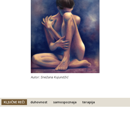
Autor: Snežana Kujundžić
KLJUČNE REČI
duhovnost
samospoznaja
terapija
Facebook
X
Email