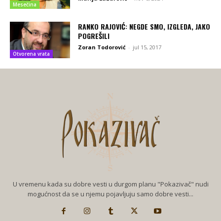
Mesečina
RANKO RAJOVIĆ: NEGDE SMO, IZGLEDA, JAKO
POGREŠILI
Zoran Todorović
-
jul 15, 2017
Otvorena vrata
U vremenu kada su dobre vesti u durgom planu "Pokazivač" nudi
mogućnost da se u njemu pojavljuju samo dobre vesti...