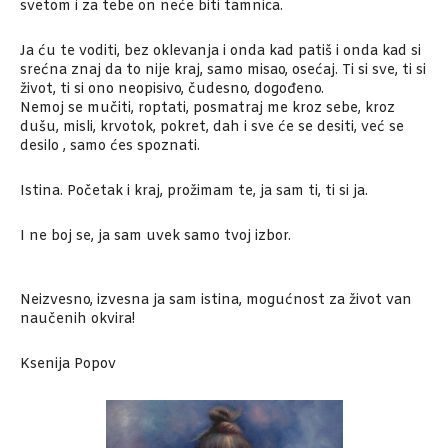
svetom i za tebe on neće biti tamnica.
Ja ću te voditi, bez oklevanja i onda kad patiš i onda kad si
srećna znaj da to nije kraj, samo misao, osećaj. Ti si sve, ti si
život, ti si ono neopisivo, čudesno, dogođeno.
Nemoj se mučiti, roptati, posmatraj me kroz sebe, kroz
dušu, misli, krvotok, pokret, dah i sve će se desiti, već se
desilo , samo ćes spoznati.
Istina. Početak i kraj, prožimam te, ja sam ti, ti si ja.
I ne boj se, ja sam uvek samo tvoj izbor.
Neizvesno, izvesna ja sam istina, mogućnost za život van
naučenih okvira!
Ksenija Popov