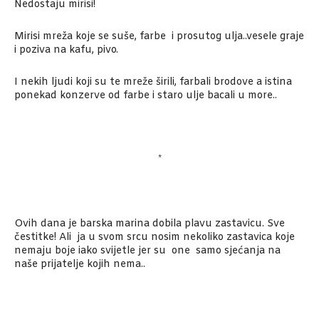
Nedostaju mirisi!
Mirisi mreža koje se suše, farbe i prosutog ulja..vesele graje
i poziva na kafu, pivo.
I nekih ljudi koji su te mreže širili, farbali brodove a istina
ponekad konzerve od farbe i staro ulje bacali u more..
*
Ovih dana je barska marina dobila plavu zastavicu. Sve
čestitke! Ali ja u svom srcu nosim nekoliko zastavica koje
nemaju boje iako svijetle jer su one samo sjećanja na
naše prijatelje kojih nema..