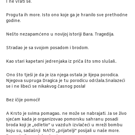
I ne vrati se.
Proguta ih more. Isto ono koje ga je hranilo sve prethodne
godine.
Nešto nezapamćeno u novijoj istoriji Bara. Tragedija.
Stradao je sa svojom posadom i brodom.
Kao stari kapetani jedrenjaka iz priča što smo slušali..
Ono što tješi je da je iza njega ostala je lijepa porodica.
Njegova supruga Dragica je tu porodicu održala.Snalazeći
se i ne libeći se nikakvog časnog posla!
Bez ičije pomoći!
A Krsto je svima pomagao.. ne može se nabrajati. Ja se živo
sjećam kada je organizovao pomorsku sahranu posadi
broda koji je „odletio“ u vazduh izvlačeći u mreži bombu
koju su, sadašnji NATO „prijatelji“ posijali u naše more.