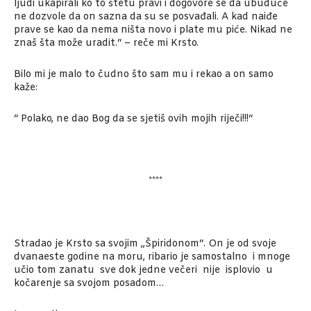
ljudi ukapirali ko to štetu pravi i dogovore se da ubuduće
ne dozvole da on sazna da su se posvađali. A kad naiđe
prave se kao da nema ništa novo i plate mu piće. Nikad ne
znaš šta može uradit.“ – reče mi Krsto.
Bilo mi je malo to čudno što sam mu i rekao a on samo
kaže:
“ Polako, ne dao Bog da se sjetiš ovih mojih riječi!!!“
****
Stradao je Krsto sa svojim „Špiridonom“. On je od svoje
dvanaeste godine na moru, ribario je samostalno i mnoge
učio tom zanatu sve dok jedne večeri nije isplovio u
kočarenje sa svojom posadom…