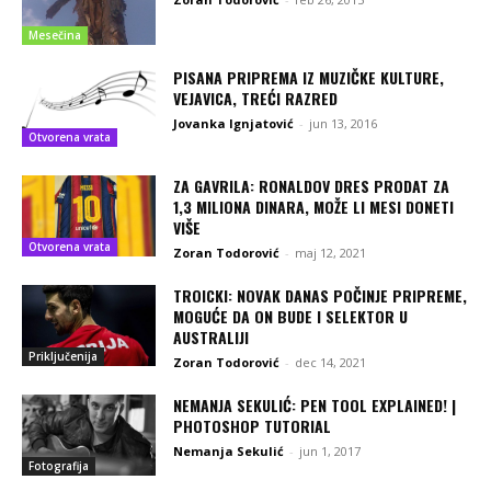
Mesečina
PISANA PRIPREMA IZ MUZIČKE KULTURE,
VEJAVICA, TREĆI RAZRED
Jovanka Ignjatović
-
jun 13, 2016
Otvorena vrata
ZA GAVRILA: RONALDOV DRES PRODAT ZA
1,3 MILIONA DINARA, MOŽE LI MESI DONETI
VIŠE
Otvorena vrata
Zoran Todorović
-
maj 12, 2021
TROICKI: NOVAK DANAS POČINJE PRIPREME,
MOGUĆE DA ON BUDE I SELEKTOR U
AUSTRALIJI
Priključenija
Zoran Todorović
-
dec 14, 2021
NEMANJA SEKULIĆ: PEN TOOL EXPLAINED! |
PHOTOSHOP TUTORIAL
Nemanja Sekulić
-
jun 1, 2017
Fotografija