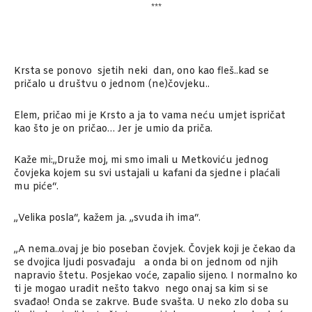
***
Krsta se ponovo sjetih neki dan, ono kao fleš..kad se
pričalo u društvu o jednom (ne)čovjeku..
Elem, pričao mi je Krsto a ja to vama neću umjet ispričat
kao što je on pričao… Jer je umio da priča.
Kaže mi:„Druže moj, mi smo imali u Metkoviću jednog
čovjeka kojem su svi ustajali u kafani da sjedne i plaćali
mu piće“.
„Velika posla“, kažem ja. „svuda ih ima“.
„A nema..ovaj je bio poseban čovjek. Čovjek koji je čekao da
se dvojica ljudi posvađaju a onda bi on jednom od njih
napravio štetu. Posjekao voće, zapalio sijeno. I normalno ko
ti je mogao uradit nešto takvo nego onaj sa kim si se
svađao! Onda se zakrve. Bude svašta. U neko zlo doba su