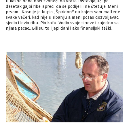
u kasno doba noći zvoneći na vrata i ostavljajući po
desetak gajbi ribe ispred da se podijeli i ne štetuje. Meni
prvom. Kasnije je kupio „Špiridon“ na kojem sam maltene
svake večeri, kad nije u ribanju a meni posao dozvoljavao,
sjedio i lovio ribu. Pio kafu. Vodio svoje sinove i zajedno sa
njima pecao.. Bili su to lijepi dani i ako finansijski teški..