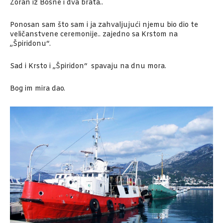
Zoran iz Bosne i dva brata..
Ponosan sam što sam i ja zahvaljujući njemu bio dio te
veličanstvene ceremonije.. zajedno sa Krstom na
„Špiridonu“.
Sad i Krsto i „Špiridon“ spavaju na dnu mora.
Bog im mira dao.