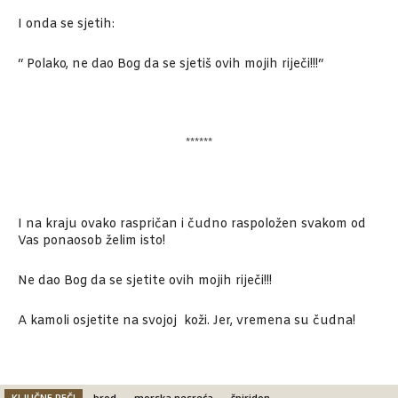
I onda se sjetih:
“ Polako, ne dao Bog da se sjetiš ovih mojih riječi!!!“
******
I na kraju ovako raspričan i čudno raspoložen svakom od
Vas ponaosob želim isto!
Ne dao Bog da se sjetite ovih mojih riječi!!!
A kamoli osjetite na svojoj koži. Jer, vremena su čudna!
KLJUČNE REČI
brod
morska nesreća
špiridon