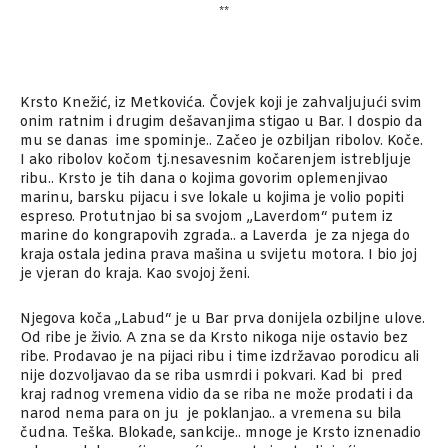
**
Krsto Knežić, iz Metkovića. Čovjek koji je zahvaljujući svim
onim ratnim i drugim dešavanjima stigao u Bar. I dospio da
mu se danas ime spominje.. Začeo je ozbiljan ribolov. Koče.
I ako ribolov kočom tj.nesavesnim kočarenjem istrebljuje
ribu.. Krsto je tih dana o kojima govorim oplemenjivao
marinu, barsku pijacu i sve lokale u kojima je volio popiti
espreso. Protutnjao bi sa svojom „Laverdom“ putem iz
marine do kongrapovih zgrada.. a Laverda je za njega do
kraja ostala jedina prava mašina u svijetu motora. I bio joj
je vjeran do kraja. Kao svojoj ženi.
Njegova koča „Labud“ je u Bar prva donijela ozbiljne ulove.
Od ribe je živio. A zna se da Krsto nikoga nije ostavio bez
ribe. Prodavao je na pijaci ribu i time izdržavao porodicu ali
nije dozvoljavao da se riba usmrdi i pokvari. Kad bi pred
kraj radnog vremena vidio da se riba ne može prodati i da
narod nema para on ju je poklanjao.. a vremena su bila
čudna. Teška. Blokade, sankcije.. mnoge je Krsto iznenadio