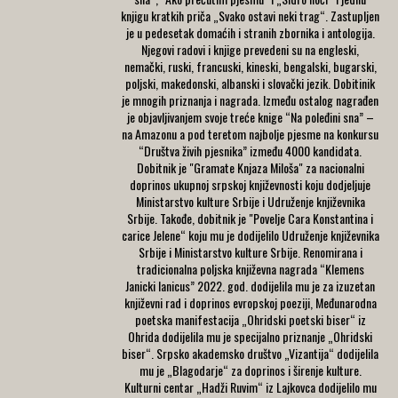
knjigu kratkih priča „Svako ostavi neki trag“. Zastupljen
je u pedesetak domaćih i stranih zbornika i antologija.
Njegovi radovi i knjige prevedeni su na engleski,
nemački, ruski, francuski, kineski, bengalski, bugarski,
poljski, makedonski, albanski i slovački jezik. Dobitinik
je mnogih priznanja i nagrada. Između ostalog nagrađen
je objavljivanjem svoje treće knige “Na poleđini sna” –
na Amazonu a pod teretom najbolje pjesme na konkursu
“Društva živih pjesnika” između 4000 kandidata.
Dobitnik je "Gramate Knjaza Miloša" za nacionalni
doprinos ukupnoj srpskoj književnosti koju dodjeljuje
Ministarstvo kulture Srbije i Udruženje književnika
Srbije. Takođe, dobitnik je "Povelje Cara Konstantina i
carice Jelene“ koju mu je dodijelilo Udruženje književnika
Srbije i Ministarstvo kulture Srbije. Renomirana i
tradicionalna poljska književna nagrada “Klemens
Janicki Ianicus” 2022. god. dodijelila mu je za izuzetan
književni rad i doprinos evropskoj poeziji, Međunarodna
poetska manifestacija „Ohridski poetski biser“ iz
Ohrida dodijelila mu je specijalno priznanje „Ohridski
biser“. Srpsko akademsko društvo „Vizantija“ dodijelila
mu je „Blagodarje“ za doprinos i širenje kulture.
Kulturni centar „Hadži Ruvim“ iz Lajkovca dodijelilo mu