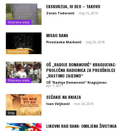
EKSKURZIJA, III DEO – TAKOVO
Zoran Todorović
-
maj 15, 2014
Otvorena vrata
MISAO DANA
Prvoslavka Marković
-
maj 26, 2018
Zanimljivosti
OŠ „RADOJE DOMANOVIĆ“ KRAGUJEVAC:
PROLEĆNA RADIONICA ZA PREDŠKOLCE
„RASTIMO ZAJEDNO“
Otvorena vrata
OŠ "Radoje Domanović" Kragujevac
-
apr 7, 2017
SEĆANJE NA KNJAZA
Ivan Veljković
-
mar 24, 2019
Strip
LIKOVNI RAD DANA: OMILJENA ŽIVOTINJA