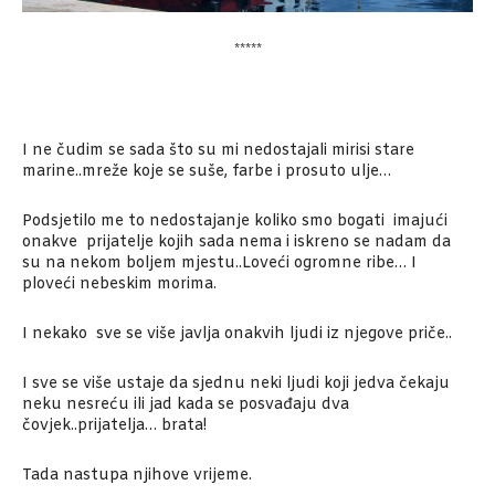
*****
I ne čudim se sada što su mi nedostajali mirisi stare
marine..mreže koje se suše, farbe i prosuto ulje…
Podsjetilo me to nedostajanje koliko smo bogati imajući
onakve prijatelje kojih sada nema i iskreno se nadam da
su na nekom boljem mjestu..Loveći ogromne ribe… I
ploveći nebeskim morima.
I nekako sve se više javlja onakvih ljudi iz njegove priče..
I sve se više ustaje da sjednu neki ljudi koji jedva čekaju
neku nesreću ili jad kada se posvađaju dva
čovjek..prijatelja… brata!
Tada nastupa njihove vrijeme.