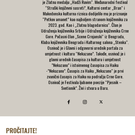
je Zlatnu medalju „Hadži Ruvim“. Međunarodni festival
“Struški književni susreti”, Kulturni centar „Bran“ i
Makedonska kulturna riznica dodijelilo mu je priznanje
“Petkov amanet” kao najboljem stranom književniku za
2023. god. Kao i „Zlatnu blagodarnicu“. Član je
Udruženja književnika Srbije i Udruženja književnika Crne
Gore. Počasni član „Scene Crnjanski“ iz Beograda,
Kluba književnika Beograda i Kulturnog salona „Stenka“.
Osnivač je i Glavni i odgovorni urednik portala za
umjetnost i kulturu “Nekazano”. Takođe, osnivač je i
glavni urednik časopisa za kulturu i umjetnost
”Nekazano” i istoimenog časopisa za Haiku
-”Nekazano”. Časopis za Haiku „Nekazano“ je prvi
zvanični časopis za Haiku na području Crne Gore.
Osnivač je Festivala ljubavne poezije “Pjesnik –
Svetionik”. Živi i stvara u Baru.
PROČITAJTE!