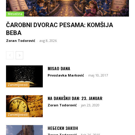
Mesečina
ČAROBNI DVORAC PESAMA: KOMŠIJA
BEBA
Zoran Todorović
-
avg 8, 2026
MISAO DANA
Prvoslavka Marković
-
maj 10, 2017
Zanimljivosti
NA DANAŠNJI DAN: 23. JANUAR
Zoran Todorović
-
jan 23, 2020
Zanimljivosti
НЕБЕСКИ ЗАКОН
Zoran Todorović
-
feb 26, 2015