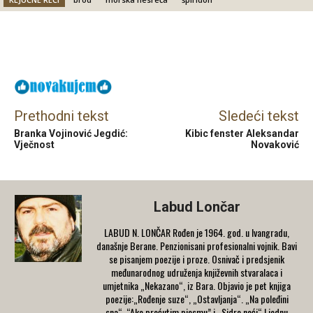
Facebook
X
Email
Prethodni tekst
Sledeći tekst
Branka Vojinović Jegdić:
Kibic fenster Aleksandar
Vječnost
Novaković
Labud Lončar
LABUD N. LONČAR Rođen je 1964. god. u Ivangradu,
današnje Berane. Penzionisani profesionalni vojnik. Bavi
se pisanjem poezije i proze. Osnivač i predsjenik
međunarodnog udruženja književnih stvaralaca i
umjetnika „Nekazano“, iz Bara. Objavio je pet knjiga
poezije:„Rođenje suze“, „Ostavljanja“. „Na poleđini
sna“, “Ako prećutim pjesmu” i „Sidro noći“ I jednu