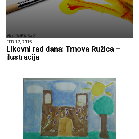
foto:girlsonthegrid.com
FEB 17, 2015
Likovni rad dana: Trnova Ružica –
ilustracija