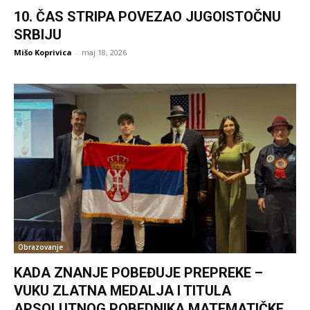
10. ČAS STRIPA POVEZAO JUGOISTOČNU
SRBIJU
Mišo Koprivica
-
maj 18, 2026
Obrazovanje
KADA ZNANJE POBEĐUJE PREPREKE –
VUKU ZLATNA MEDALJA I TITULA
APSOLUTNOG POBEDNIKA MATEMATIČKE