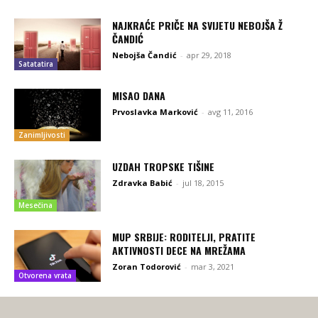
NAJKRAĆE PRIČE NA SVIJETU NEBOJŠA Ž
ČANDIĆ
Nebojša Čandić
-
apr 29, 2018
Satatatira
MISAO DANA
Prvoslavka Marković
-
avg 11, 2016
Zanimljivosti
UZDAH TROPSKE TIŠINE
Zdravka Babić
-
jul 18, 2015
Mesečina
MUP SRBIJE: RODITELJI, PRATITE
AKTIVNOSTI DECE NA MREŽAMA
Zoran Todorović
-
mar 3, 2021
Otvorena vrata