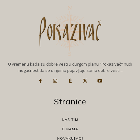
U vremenu kada su dobre vesti u durgom planu "Pokazivač" nudi
mogućnost da se u njemu pojavljuju samo dobre vesti...
Stranice
NAŠ TIM
O NAMA
NOVAKUJMO!