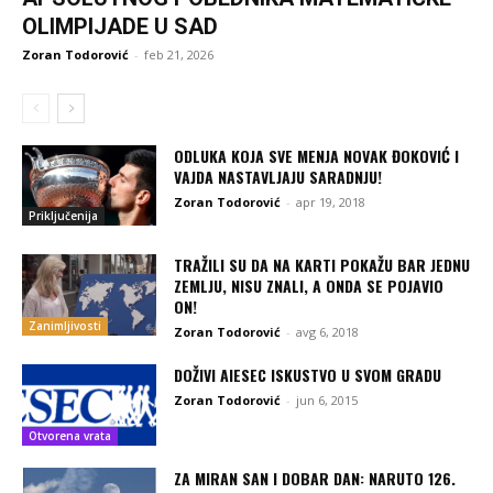
OLIMPIJADE U SAD
Zoran Todorović
-
feb 21, 2026
ODLUKA KOJA SVE MENJA NOVAK ĐOKOVIĆ I
VAJDA NASTAVLJAJU SARADNJU!
Zoran Todorović
-
apr 19, 2018
Priključenija
TRAŽILI SU DA NA KARTI POKAŽU BAR JEDNU
ZEMLJU, NISU ZNALI, A ONDA SE POJAVIO
ON!
Zanimljivosti
Zoran Todorović
-
avg 6, 2018
DOŽIVI AIESEC ISKUSTVO U SVOM GRADU
Zoran Todorović
-
jun 6, 2015
Otvorena vrata
ZA MIRAN SAN I DOBAR DAN: NARUTO 126.