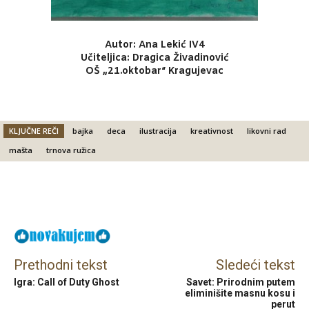
Autor: Ana Lekić IV4
Učiteljica: Dragica Živadinović
OŠ „21.oktobar“ Kragujevac
KLJUČNE REČI
bajka
deca
ilustracija
kreativnost
likovni rad
mašta
trnova ružica
Facebook
X
Email
Prethodni tekst
Sledeći tekst
Igra: Call of Duty Ghost
Savet: Prirodnim putem
eliminišite masnu kosu i
perut