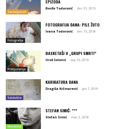
EPIZODA
Đorđe Todorović
-
dec 31, 2015
Zanimljivosti
FOTOGRAFIJA DANA: PILE ŽUTO
Ivana Todorović
-
dec 15, 2018
Fotografija
BASKETAŠI U „GRUPI SMRTI“
Uroš Selenić
-
sep 25, 2016
Priključenija
KARIKATURA DANA
Dragiša Krčmarević
-
jan 7, 2019
Satatatira
STEFAN SIMIĆ: ***
Stefan Simić
-
mar 2, 2018
Mesečina