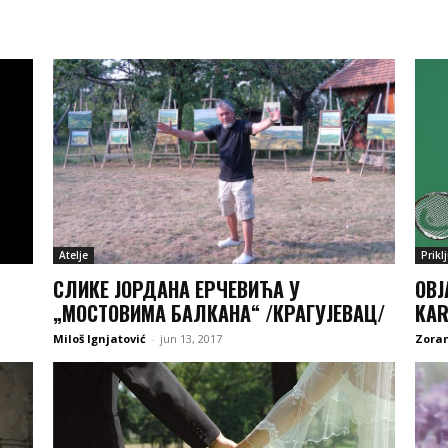
Atelje
Prikl
СЛИКЕ ЈОРДАНА ЕРЧЕВИЋА У
OBJ
„МОСТОВИМА БАЛКАНА“ /КРАГУЈЕВАЦ/
KAR
Miloš Ignjatović
-
jun 13, 2017
Zoran