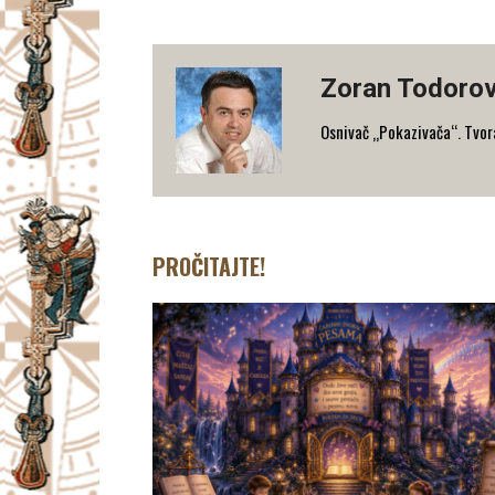
Zoran Todorov
Osnivač „Pokazivača“. Tvorac
PROČITAJTE!