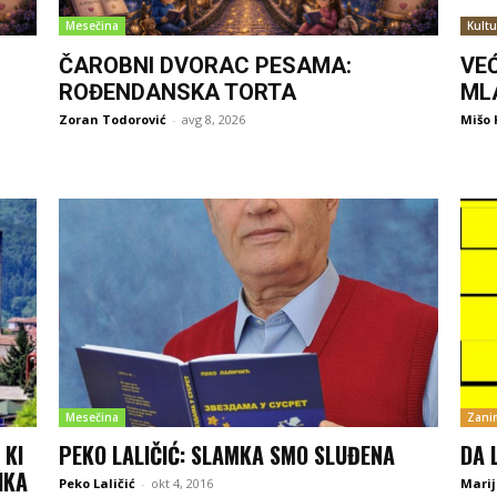
Mesečina
Kultu
ČAROBNI DVORAC PESAMA:
VE
ROĐENDANSKA TORTA
ML
Zoran Todorović
-
avg 8, 2026
Mišo 
Mesečina
Zanim
 KI
PEKO LALIČIĆ: SLAMKA SMO SLUĐENA
DA 
IKA
Peko Laličić
-
okt 4, 2016
Marij