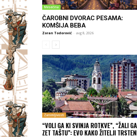
Mesečina
ČAROBNI DVORAC PESAMA:
KOMŠIJA BEBA
Zoran Todorović
-
avg 8, 2026
Zanimljivosti
“VOLI GA KI SVINJA ROTKVE”, “ŽALI GA
ZET TAŠTU”: EVO KAKO ŽITELJI TRSTEN