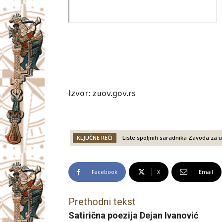
Izvor: zuov.gov.rs
KLJUČNE REČI
Liste spoljnih saradnika Zavoda za 
Facebook
X
Email
Prethodni tekst
Satirična poezija Dejan Ivanović