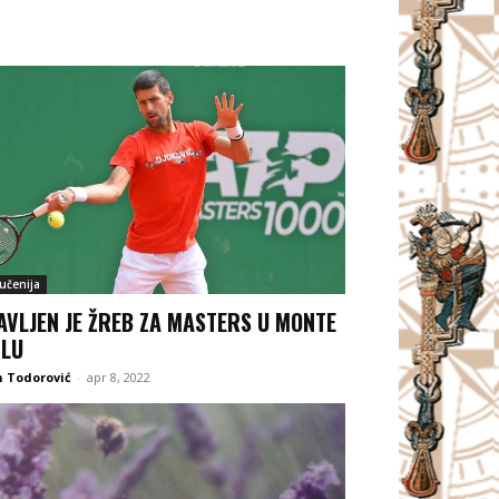
jučenija
AVLJEN JE ŽREB ZA MASTERS U MONTE
LU
 Todorović
-
apr 8, 2022