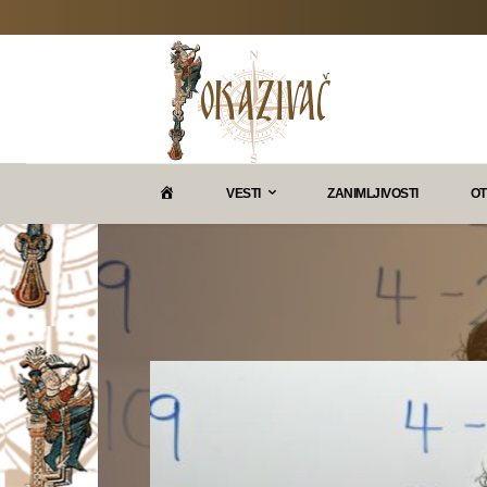
P
VESTI
ZANIMLJIVOSTI
OT
O
K
A
Z