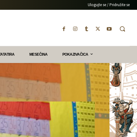
Ulogujte se / Pridružite se
TATATIRA
MESEČINA
POKAZIVAČICA