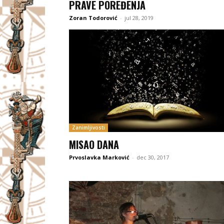
PRAVE POREĐENJA
Zoran Todorović
-
jul 28, 2019
Zanimljivosti
MISAO DANA
Prvoslavka Marković
-
dec 30, 2017