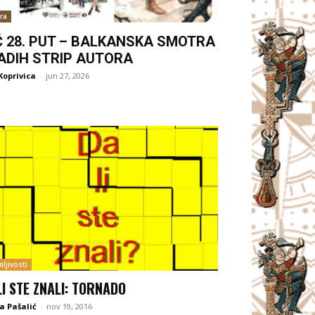
ra
Ć 28. PUT – BALKANSKA SMOTRA
ADIH STRIP AUTORA
Koprivica
-
jun 27, 2026
ljivosti
LI STE ZNALI: TORNADO
a Pašalić
-
nov 19, 2016