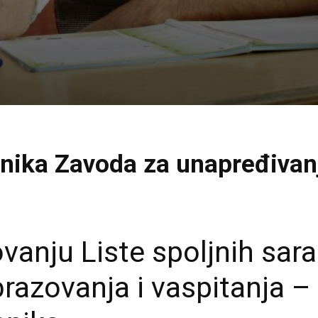
dnika Zavoda za unapređivan
vanju Liste spoljnih sar
razovanja i vaspitanja – 