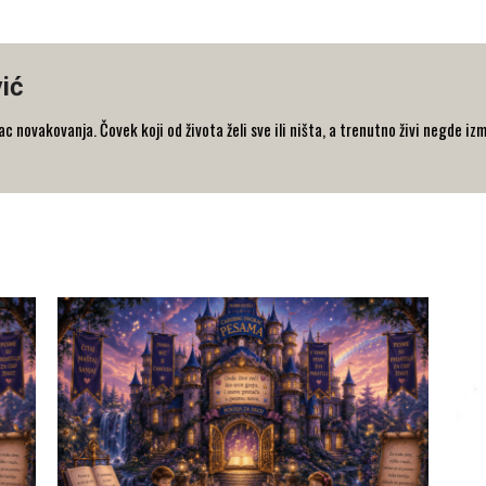
ić
 novakovanja. Čovek koji od života želi sve ili ništa, a trenutno živi negde iz