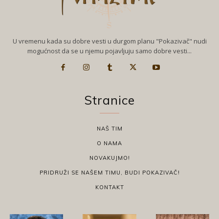
U vremenu kada su dobre vesti u durgom planu "Pokazivač" nudi
mogućnost da se u njemu pojavljuju samo dobre vesti...
Stranice
NAŠ TIM
O NAMA
NOVAKUJMO!
PRIDRUŽI SE NAŠEM TIMU, BUDI POKAZIVAČ!
KONTAKT