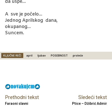
da uspe…
A sve je počelo…
Jednog Aprilskog dana,
okupanog…
Suncem.
KLJUČNE REČI
april
ljubav
POSEBNOST
proleće
Facebook
X
Email
Prethodni tekst
Sledeći tekst
Faraoni slavni
Ptice – Džibrić Admir