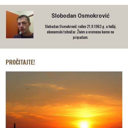
Slobodan Osmokrović
Slobodan Osmokrović rođen 21.9.1963 g. u Inđiji,
ekonomski tehničar. Živim u vremenu kome ne
pripadam.
PROČITAJTE!