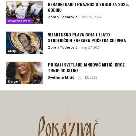
NERADNI DANI I PRAZNICI U SRBIJI ZA 2025.
GODINU
Zoran Todorović
-
dec 30, 2024
Otvorena vrata
VIZANTIJSKO PLAVA BOJA I ZLATO
STUDENIČKIH FRESAKA POČETKA XIII VEKA
Zoran Todorović
-
avg 27, 2021
Atelje
PRIKAZI SVETLANE JANKOVIĆ MITIĆ: KROZ
TRNJE DO ISTINE
Svetlana Mitić
-
jun 13, 2025
Knjige