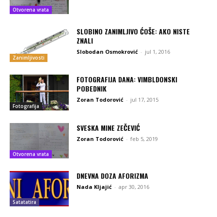
Otvorena vrata
SLOBINO ZANIMLJIVO ĆOŠE: AKO NISTE
ZNALI
Slobodan Osmokrović
-
jul 1, 2016
Zanimljivosti
FOTOGRAFIJA DANA: VIMBLDONSKI
POBEDNIK
Zoran Todorović
-
jul 17, 2015
Fotografija
SVESKA MINE ZEČEVIĆ
Zoran Todorović
-
feb 5, 2019
Otvorena vrata
DNEVNA DOZA AFORIZMA
Nada Kljajić
-
apr 30, 2016
Satatatira