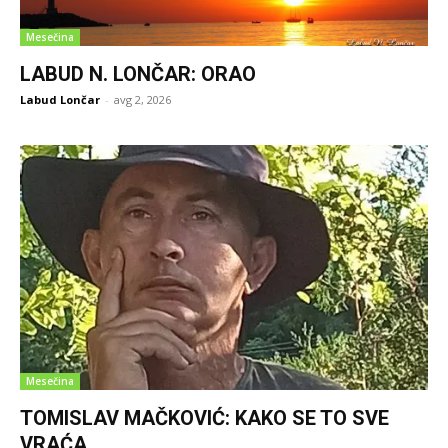
Mesečina
LABUD N. LONČAR: ORAO
Labud Lončar
-
avg 2, 2026
Mesečina
TOMISLAV MAČKOVIĆ: KAKO SE TO SVE
VRAĆA