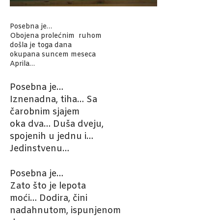
Posebna je…
Obojena prolećnim ruhom
došla je toga dana
okupana suncem meseca
Aprila…
Posebna je…
Iznenadna, tiha… Sa
čarobnim sjajem
oka dva… Duša dveju,
spojenih u jednu i…
Jedinstvenu…
Posebna je…
Zato što je lepota
moći… Dodira, čini
nadahnutom, ispunjenom