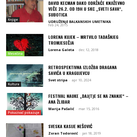
DAVID KECMAN DAKO ODRŽAĆE KNJIŽEVNO
VEČE 26.2. OD 19H U SKC „SVETI SAVA“,
SUBOTICA
Knjige
UDRUŽENjE BALKANSKIH UMETNIKA
-
feb 24, 2015
LORENA KUJEK – MRTVILO TADAŠNJEG
TROMJESEČJA
Lorena Galeta
-
dec 12, 2018
Mesečina
RETROSPEKTIVNA IZLOŽBA DRAGANA
SAVIĆA U KRAGUJEVCU
Svet stripa
-
apr 10, 2024
Kultura
FESTIVAL NAUKE „DAJ(T)E SE NA ZNANJE“ –
ANA ŽLIBAR
Marija Pašalić
-
mar 15, 2016
Pokazivač pokazuje
SVESKA KASIJE NEŠOVIĆ
Zoran Todorović
-
jan 18, 2019