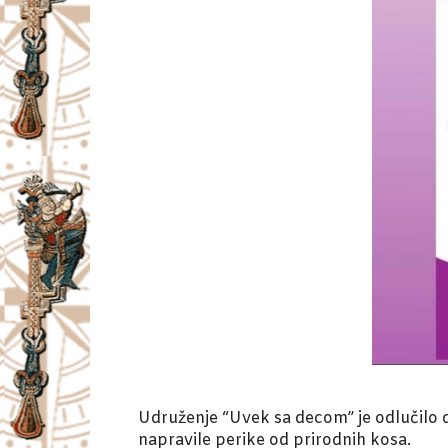
Udruženje “Uvek sa decom” je odlučilo d
napravile perike od prirodnih kosa.