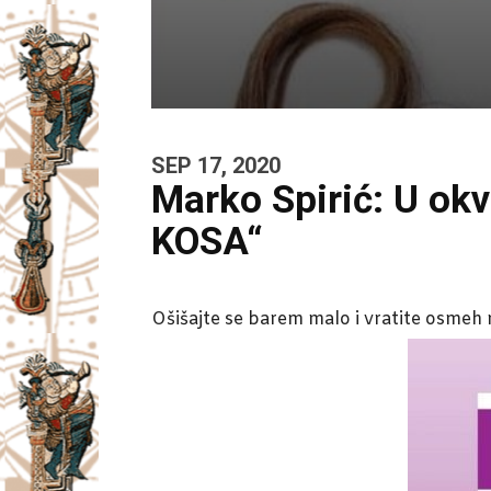
SEP 17, 2020
Marko Spirić: U o
KOSA“
Ošišajte se barem malo i vratite osmeh n