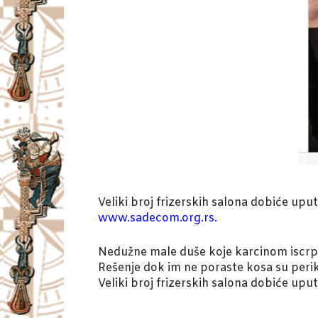
Veliki broj frizerskih salona dobiće upu
www.sadecom.org.rs.
Nedužne male duše koje karcinom iscrplju
Rešenje dok im ne poraste kosa su perike,
Veliki broj frizerskih salona dobiće upu