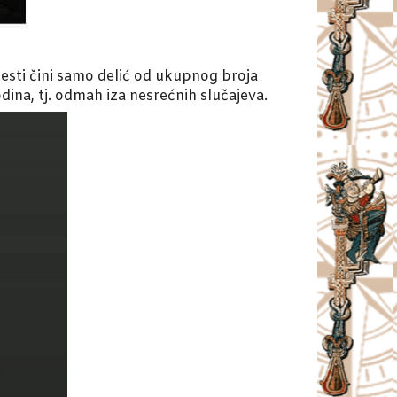
esti čini samo delić od ukupnog broja
na, tj. odmah iza nesrećnih slučajeva.