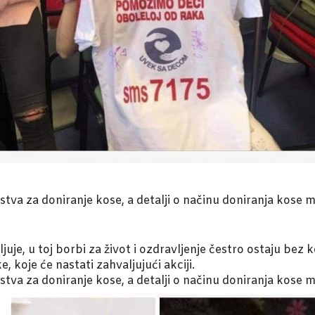
tstva za doniranje kose, a detalji o načinu doniranja kose 
je, u toj borbi za život i ozdravljenje čestro ostaju bez k
 koje će nastati zahvaljujući akciji.
tstva za doniranje kose, a detalji o načinu doniranja kose 