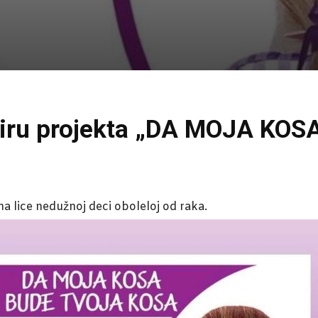
kviru projekta „DA MOJA KO
a lice nedužnoj deci oboleloj od raka.