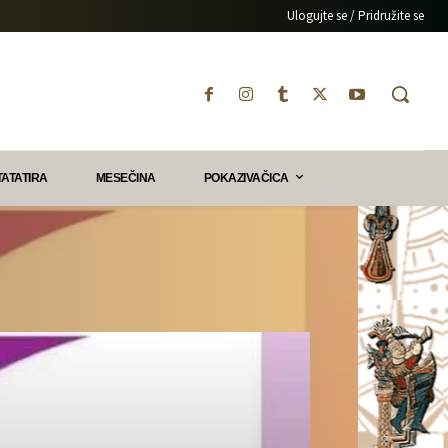
Ulogujte se / Pridružite se
TATATIRA
MESEČINA
POKAZIVAČICA