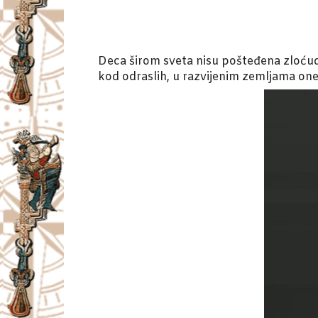
Deca širom sveta nisu pošteđena zloćudn
kod odraslih, u razvijenim zemljama on