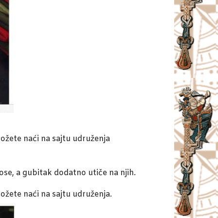
možete naći na sajtu udruženja
ose, a gubitak dodatno utiče na njih.
možete naći na sajtu udruženja.