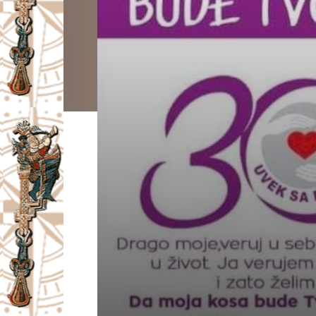
I
V
A
Č