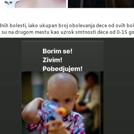
ih bolesti, iako ukupan broj obolevanja dece od ovih bol
e su na drugom mestu kao uzrok smtnosti dece od 0-15 godi