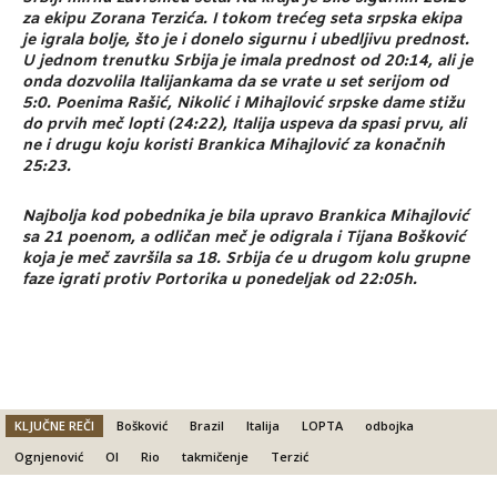
za ekipu Zorana Terzića. I tokom trećeg seta srpska ekipa
je igrala bolje, što je i donelo sigurnu i ubedljivu prednost.
U jednom trenutku Srbija je imala prednost od 20:14, ali je
onda dozvolila Italijankama da se vrate u set serijom od
5:0. Poenima Rašić, Nikolić i Mihajlović srpske dame stižu
do prvih meč lopti (24:22), Italija uspeva da spasi prvu, ali
ne i drugu koju koristi Brankica Mihajlović za konačnih
25:23.
Najbolja kod pobednika je bila upravo Brankica Mihajlović
sa 21 poenom, a odličan meč je odigrala i Tijana Bošković
koja je meč završila sa 18. Srbija će u drugom kolu grupne
faze igrati protiv Portorika u ponedeljak od 22:05h.
KLJUČNE REČI
Bošković
Brazil
Italija
LOPTA
odbojka
Ognjenović
OI
Rio
takmičenje
Terzić