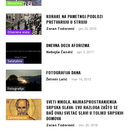
Mesečina
KORAKE NA PAMETNOJ PODLOZI
PRETVARUJU U STRUJU
Zoran Todorović
-
jan 25, 2019
Otvorena vrata
DNEVNA DOZA AFORIZMA
Nebojša Čandić
-
apr 3, 2017
Satatatira
FOTOGRAFIJA DANA
Želimir Lalić
-
mar 16, 2015
Fotografija
SVETI NIKOLA, NAJRASPROSTRANJENIJA
SRPSKA SLAVA: EVO RAZLOGA ZAŠTO SE
BAŠ OVAJ SVETAC SLAVI U TOLIKO SRPSKIH
DOMOVA
Zanimljivosti
Zoran Todorović
-
dec 20, 2018