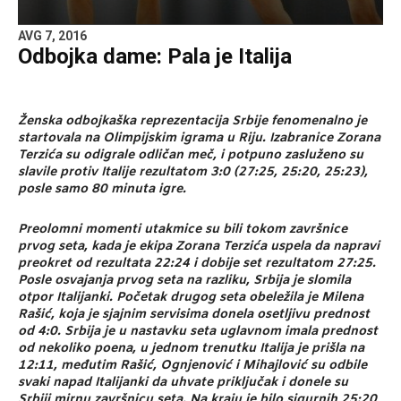
AVG 7, 2016
Odbojka dame: Pala je Italija
Ženska odbojkaška reprezentacija Srbije fenomenalno je
startovala na Olimpijskim igrama u Riju. Izabranice Zorana
Terzića su odigrale odličan meč, i potpuno zasluženo su
slavile protiv Italije rezultatom 3:0 (27:25, 25:20, 25:23),
posle samo 80 minuta igre.
Preolomni momenti utakmice su bili tokom završnice
prvog seta, kada je ekipa Zorana Terzića uspela da napravi
preokret od rezultata 22:24 i dobije set rezultatom 27:25.
Posle osvajanja prvog seta na razliku, Srbija je slomila
otpor Italijanki. Početak drugog seta obeležila je Milena
Rašić, koja je sjajnim servisima donela osetljivu prednost
od 4:0. Srbija je u nastavku seta uglavnom imala prednost
od nekoliko poena, u jednom trenutku Italija je prišla na
12:11, međutim Rašić, Ognjenović i Mihajlović su odbile
svaki napad Italijanki da uhvate priključak i donele su
Srbiji mirnu završnicu seta. Na kraju je bilo sigurnih 25:20