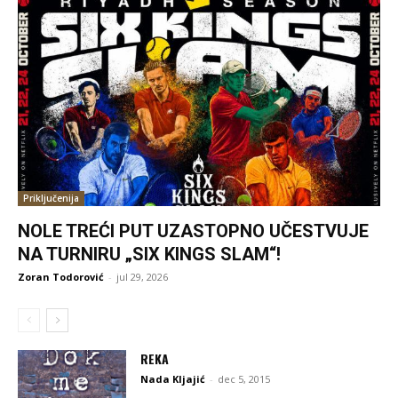
Priključenija
NOLE TREĆI PUT UZASTOPNO UČESTVUJE
NA TURNIRU „SIX KINGS SLAM“!
Zoran Todorović
-
jul 29, 2026
REKA
Nada Kljajić
-
dec 5, 2015