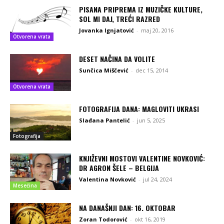
PISANA PRIPREMA IZ MUZIČKE KULTURE,
SOL MI DAJ, TREĆI RAZRED
Jovanka Ignjatović
-
maj 20, 2016
Otvorena vrata
DESET NAČINA DA VOLITE
Sunčica Miščević
-
dec 15, 2014
Otvorena vrata
FOTOGRAFIJA DANA: MAGLOVITI UKRASI
Slađana Pantelić
-
jun 5, 2025
Fotografija
KNJIŽEVNI MOSTOVI VALENTINE NOVKOVIĆ:
DR AGRON ŠELE – BELGIJA
Valentina Novković
-
jul 24, 2024
Mesečina
NA DANAŠNJI DAN: 16. OKTOBAR
Zoran Todorović
-
okt 16, 2019