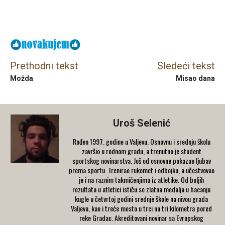
Facebook
X
Email
Prethodni tekst
Sledeći tekst
Možda
Misao dana
Uroš Selenić
Rođen 1997. godine u Valjevu. Osnovnu i srednju školu
završio u rodnom gradu, a trenutno je student
sportskog novinarstva. Još od osnovne pokazao ljubav
prema sportu. Trenirao rukomet i odbojku, a učestvovao
je i na raznim takmičenjima iz atletike. Od boljih
rezultata u atletici ističu se zlatna medalja u bacanju
kugle u četvrtoj godini srednje škole na nivou grada
Valjeva, kao i treće mesto u trci na tri kilometra pored
reke Gradac. Akreditovani novinar sa Evropskog