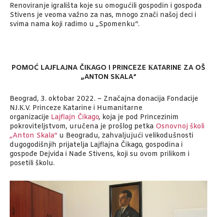
Renoviranje igrališta koje su omogućili gospodin i gospođa
Stivens je veoma važno za nas, mnogo znači našoj deci i
svima nama koji radimo u „Spomenku“.
POMOĆ LAJFLAJNA ČIКAGO I PRINCEZE КATARINE ZA OŠ
„ANTON SКALA“
Beograd, 3. oktobar 2022. – Značajna donacija Fondacije
NJ.К.V. Princeze Кatarine i Humanitarne
organizacije
Lajflajn Čikago
, koja je pod Princezinim
pokroviteljstvom, uručena je prošlog petka
Osnovnoj školi
„Anton Skala“
u Beogradu, zahvaljujući velikodušnosti
dugogodišnjih prijatelja Lajflajna Čikago, gospodina i
gospođe Dejvida i Nade Stivens, koji su ovom prilikom i
posetili školu.