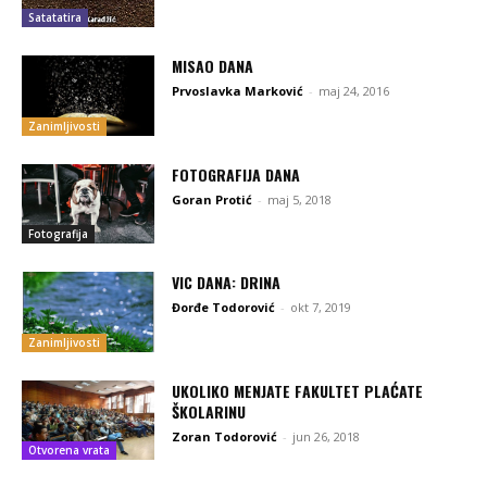
Satatatira
MISAO DANA
Prvoslavka Marković
-
maj 24, 2016
Zanimljivosti
FOTOGRAFIJA DANA
Goran Protić
-
maj 5, 2018
Fotografija
VIC DANA: DRINA
Đorđe Todorović
-
okt 7, 2019
Zanimljivosti
UKOLIKO MENJATE FAKULTET PLAĆATE
ŠKOLARINU
Zoran Todorović
-
jun 26, 2018
Otvorena vrata