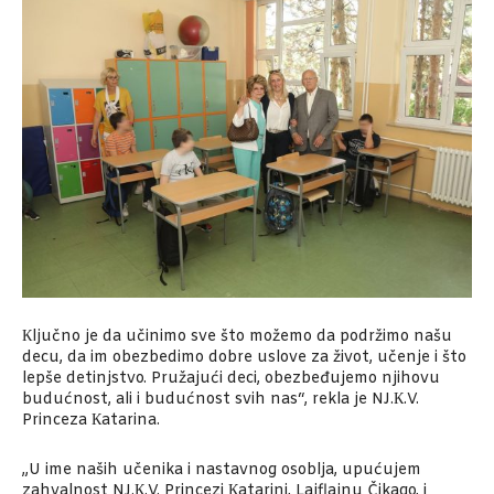
Кljučno je da učinimo sve što možemo da podržimo našu
decu, da im obezbedimo dobre uslove za život, učenje i što
lepše detinjstvo. Pružajući deci, obezbeđujemo njihovu
budućnost, ali i budućnost svih nas“, rekla je NJ.К.V.
Princeza Кatarina.
„U ime naših učenika i nastavnog osoblja, upućujem
zahvalnost NJ.К.V. Princezi Кatarini, Lajflajnu Čikago, i