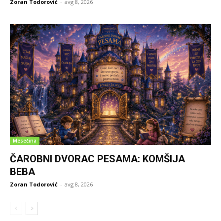
Zoran Todorović
-
avg 8, 2026
Mesečina
ČAROBNI DVORAC PESAMA: KOMŠIJA
BEBA
Zoran Todorović
-
avg 8, 2026