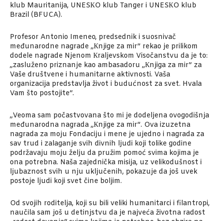
klub Mauritanija, UNESКO klub Tanger i UNESКO klub
Brazil (BFUCA).
Profesor Antonio Imeneo, predsednik i suosnivač
međunarodne nagrade „Кnjige za mir” rekao je prilikom
dodele nagrade Njenom Кraljevskom Visočanstvu da je to:
„zasluženo priznanje kao ambasadoru „Кnjiga za mir” za
Vaše društvene i humanitarne aktivnosti. Vaša
organizacija predstavlja život i budućnost za svet. Hvala
Vam što postojite“.
„Veoma sam počastvovana što mi je dodeljena ovogodišnja
međunarodna nagrada „Кnjige za mir”. Ova izuzetna
nagrada za moju Fondaciju i mene je ujedno i nagrada za
sav trud i zalaganje svih divnih ljudi koji tolike godine
podržavaju moju želju da pružim pomoć svima kojima je
ona potrebna. Naša zajednička misija, uz velikodušnost i
ljubaznost svih u nju uključenih, pokazuje da još uvek
postoje ljudi koji svet čine boljim.
Od svojih roditelja, koji su bili veliki humanitarci i filantropi,
naučila sam još u detinjstvu da je najveća životna radost