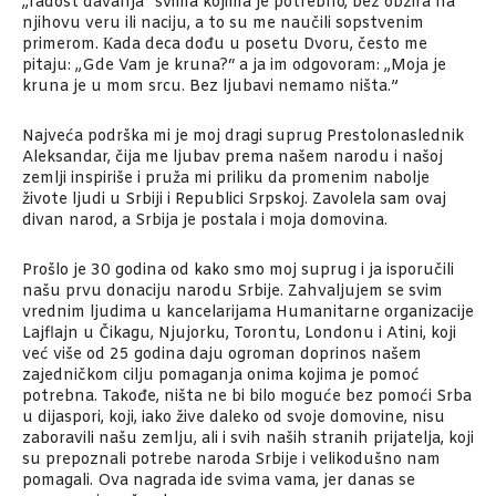
„radost davanja“ svima kojima je potrebno, bez obzira na
njihovu veru ili naciju, a to su me naučili sopstvenim
primerom. Кada deca dođu u posetu Dvoru, često me
pitaju: „Gde Vam je kruna?“ a ja im odgovoram: „Moja je
kruna je u mom srcu. Bez ljubavi nemamo ništa.”
Najveća podrška mi je moj dragi suprug Prestolonaslednik
Aleksandar, čija me ljubav prema našem narodu i našoj
zemlji inspiriše i pruža mi priliku da promenim nabolje
živote ljudi u Srbiji i Republici Srpskoj. Zavolela sam ovaj
divan narod, a Srbija je postala i moja domovina.
Prošlo je 30 godina od kako smo moj suprug i ja isporučili
našu prvu donaciju narodu Srbije. Zahvaljujem se svim
vrednim ljudima u kancelarijama Humanitarne organizacije
Lajflajn u Čikagu, Njujorku, Torontu, Londonu i Atini, koji
već više od 25 godina daju ogroman doprinos našem
zajedničkom cilju pomaganja onima kojima je pomoć
potrebna. Takođe, ništa ne bi bilo moguće bez pomoći Srba
u dijaspori, koji, iako žive daleko od svoje domovine, nisu
zaboravili našu zemlju, ali i svih naših stranih prijatelja, koji
su prepoznali potrebe naroda Srbije i velikodušno nam
pomagali. Ova nagrada ide svima vama, jer danas se