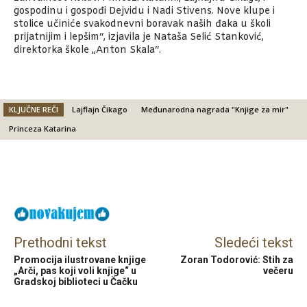
gospodinu i gospođi Dejvidu i Nadi Stivens. Nove klupe i
stolice učiniće svakodnevni boravak naših đaka u školi
prijatnijim i lepšim“, izjavila je Nataša Selić Stanković,
direktorka škole „Anton Skala“.
KLJUČNE REČI
Lajflajn Čikago
Međunarodna nagrada "Knjige za mir"
Princeza Katarina
Facebook
X
Email
Prethodni tekst
Sledeći tekst
Promocija ilustrovane knjige
Zoran Todorović: Stih za
„Arči, pas koji voli knjige“ u
večeru
Gradskoj biblioteci u Čačku