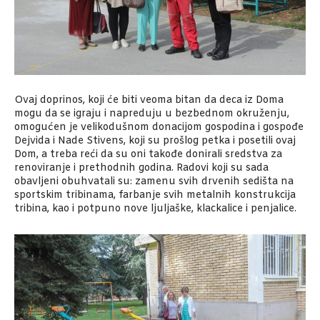
Ovaj doprinos, koji će biti veoma bitan da deca iz Doma
mogu da se igraju i napreduju u bezbednom okruženju,
omogućen je velikodušnom donacijom gospodina i gospođe
Dejvida i Nade Stivens, koji su prošlog petka i posetili ovaj
Dom, a treba reći da su oni takođe donirali sredstva za
renoviranje i prethodnih godina. Radovi koji su sada
obavljeni obuhvatali su: zamenu svih drvenih sedišta na
sportskim tribinama, farbanje svih metalnih konstrukcija
tribina, kao i potpuno nove ljuljaške, klackalice i penjalice.