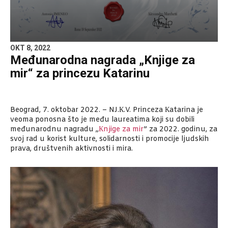
OKT 8, 2022
Međunarodna nagrada „Knjige za
mir“ za princezu Katarinu
Beograd, 7. oktobar 2022. – NJ.К.V. Princeza Кatarina je
veoma ponosna što je među laureatima koji su dobili
međunarodnu nagradu „
Кnjige za mir
” za 2022. godinu, za
svoj rad u korist kulture, solidarnosti i promocije ljudskih
prava, društvenih aktivnosti i mira.