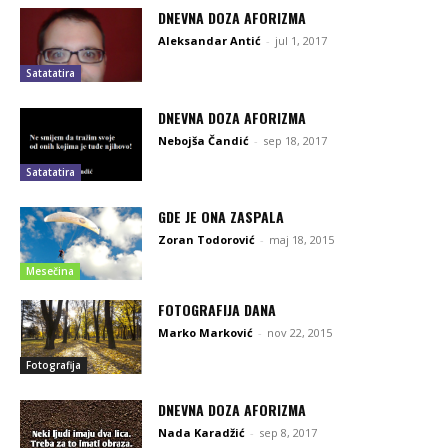
DNEVNA DOZA AFORIZMA
Aleksandar Antić
-
jul 1, 2017
Satatatira
DNEVNA DOZA AFORIZMA
Nebojša Čandić
-
sep 18, 2017
Satatatira
GDE JE ONA ZASPALA
Zoran Todorović
-
maj 18, 2015
Mesečina
FOTOGRAFIJA DANA
Marko Marković
-
nov 22, 2015
Fotografija
DNEVNA DOZA AFORIZMA
Nada Karadžić
-
sep 8, 2017