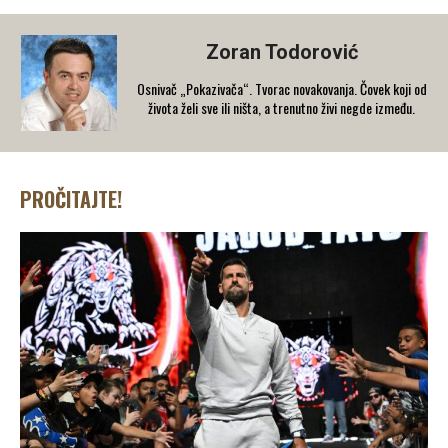
Zoran Todorović
Osnivač „Pokazivača“. Tvorac novakovanja. Čovek koji od
života želi sve ili ništa, a trenutno živi negde između.
PROČITAJTE!