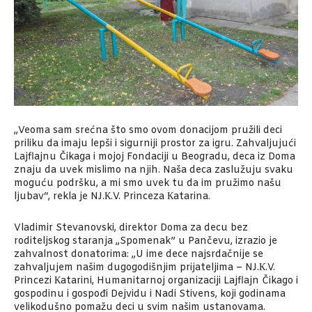
„Veoma sam srećna što smo ovom donacijom pružili deci
priliku da imaju lepši i sigurniji prostor za igru. Zahvaljujući
Lajflajnu Čikaga i mojoj Fondaciji u Beogradu, deca iz Doma
znaju da uvek mislimo na njih. Naša deca zaslužuju svaku
moguću podršku, a mi smo uvek tu da im pružimo našu
ljubav“, rekla je NJ.К.V. Princeza Кatarina.
Vladimir Stevanovski, direktor Doma za decu bez
roditeljskog staranja „Spomenak” u Pančevu, izrazio je
zahvalnost donatorima: „U ime dece najsrdačnije se
zahvaljujem našim dugogodišnjim prijateljima – NJ.К.V.
Princezi Кatarini, Humanitarnoj organizaciji Lajflajn Čikago i
gospodinu i gospođi Dejvidu i Nadi Stivens, koji godinama
velikodušno pomažu deci u svim našim ustanovama.