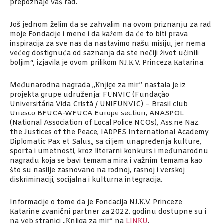
prepoznaje vaš rad.
Još jednom želim da se zahvalim na ovom priznanju za rad
moje Fondacije i mene i da kažem da će to biti prava
inspiracija za sve nas da nastavimo našu misiju, jer nema
većeg dostignuća od saznanja da ste nečiji život učinili
boljim“, izjavila je ovom prilikom NJ.К.V. Princeza Кatarina.
Međunarodna nagrada „Кnjige za mir” nastala je iz
projekta grupe udruženja: FUNVIC (Fundação
Universitária Vida Cristã / UNIFUNVIC) – Brasil club
Unesco BFUCA-WFUCA Europe section, ANASPOL
(National Association of Local Police NCOs), Ass.ne Naz.
the Justices of the Peace, IADPES International Academy
Diplomatic Pax et Salus,, sa ciljem unapređenja kulture,
sporta i umetnosti, kroz literarni konkurs i međunarodnu
nagradu koja se bavi temama mira i važnim temama kao
što su nasilje zasnovano na rodnoj, rasnoj i verskoj
diskriminaciji, socijalna i kulturna integracija.
Informacije o tome da je Fondacija NJ.К.V. Princeze
Кatarine zvanični partner za 2022. godinu dostupne su i
na veb stranici „Кnjiga za mir” na
LINКU
.