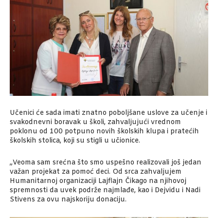
Učenici će sada imati znatno poboljšane uslove za učenje i
svakodnevni boravak u školi, zahvaljujući vrednom
poklonu od 100 potpuno novih školskih klupa i pratećih
školskih stolica, koji su stigli u učionice.
„Veoma sam srećna što smo uspešno realizovali još jedan
važan projekat za pomoć deci. Od srca zahvaljujem
Humanitarnoj organizaciji Lajflajn Čikago na njihovoj
spremnosti da uvek podrže najmlađe, kao i Dejvidu i Nadi
Stivens za ovu najskoriju donaciju.