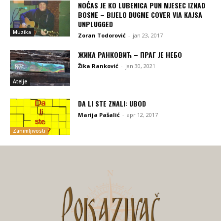
NOĆAS JE KO LUBENICA PUN MJESEC IZNAD
BOSNE – BIJELO DUGME COVER VIA KAJSA
UNPLUGGED
Muzika
Zoran Todorović
-
jan 23, 2017
ЖИКА РАНКОВИЋ – ПРАГ ЈЕ НЕБО
Žika Ranković
-
jan 30, 2021
Atelje
DA LI STE ZNALI: UBOD
Marija Pašalić
-
apr 12, 2017
Zanimljivosti