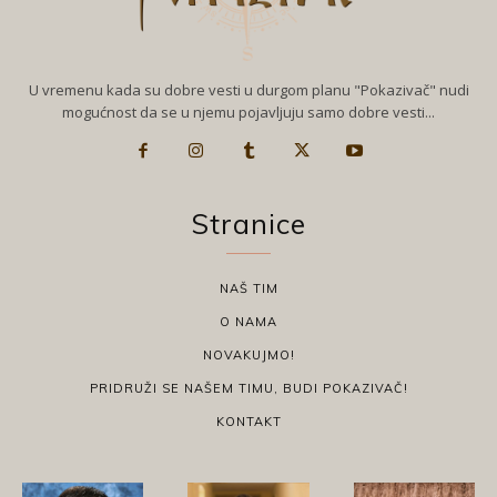
U vremenu kada su dobre vesti u durgom planu "Pokazivač" nudi
mogućnost da se u njemu pojavljuju samo dobre vesti...
Stranice
NAŠ TIM
O NAMA
NOVAKUJMO!
PRIDRUŽI SE NAŠEM TIMU, BUDI POKAZIVAČ!
KONTAKT