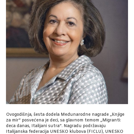
Ovogodišnja, šesta dodela Međunarodne nagrade „Кnjige
za mir” posvećena je deci, sa glavnom temom „Migranti:
deca danas, Italijani sutra”. Nagradu podržavaju
Italijanska federacija UNESКO klubova (FICLU), UNESКO