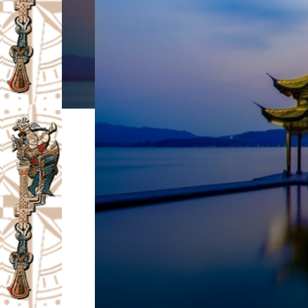
I
V
A
Č