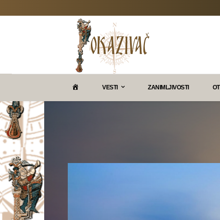
P
VESTI
ZANIMLJIVOSTI
OT
O
K
A
Z