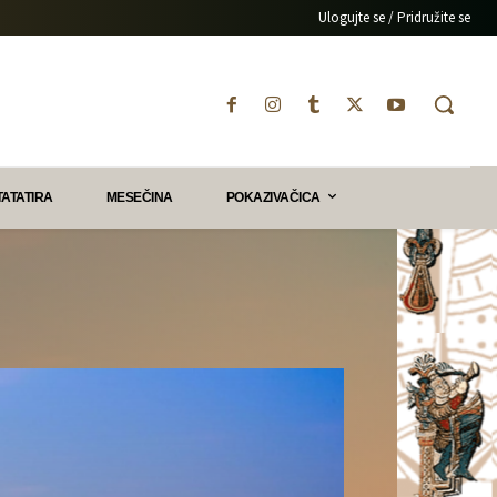
Ulogujte se / Pridružite se
TATATIRA
MESEČINA
POKAZIVAČICA