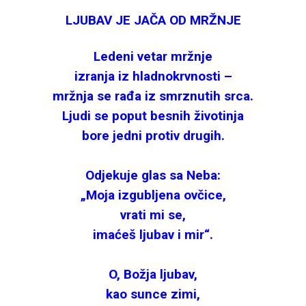
LJUBAV JE JAČA OD MRŽNJE
Ledeni vetar mržnje
izranja iz hladnokrvnosti –
mržnja se rađa iz smrznutih srca.
Ljudi se poput besnih životinja
bore jedni protiv drugih.
Odjekuje glas sa Neba:
„Moja izgubljena ovčice,
vrati mi se,
imaćeš ljubav i mir“.
O, Božja ljubav,
kao sunce zimi,