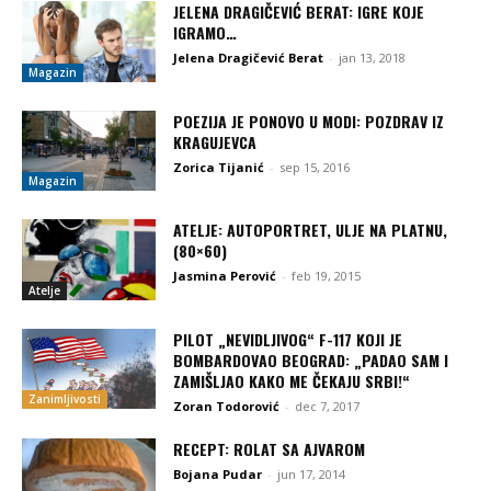
JELENA DRAGIČEVIĆ BERAT: IGRE KOJE
IGRAMO…
Jelena Dragičević Berat
-
jan 13, 2018
Magazin
POEZIJA JE PONOVO U MODI: POZDRAV IZ
KRAGUJEVCA
Zorica Tijanić
-
sep 15, 2016
Magazin
ATELJE: AUTOPORTRET, ULJE NA PLATNU,
(80×60)
Jasmina Perović
-
feb 19, 2015
Atelje
PILOT „NEVIDLJIVOG“ F-117 KOJI JE
BOMBARDOVAO BEOGRAD: „PADAO SAM I
ZAMIŠLJAO KAKO ME ČEKAJU SRBI!“
Zanimljivosti
Zoran Todorović
-
dec 7, 2017
RECEPT: ROLAT SA AJVAROM
Bojana Pudar
-
jun 17, 2014