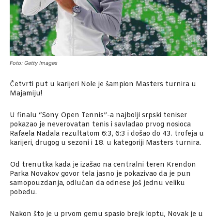
Foto: Getty Images
Četvrti put u karijeri Nole je šampion Masters turnira u
Majamiju!
U finalu “Sony Open Tennis”-a najbolji srpski teniser
pokazao je neverovatan tenis i savladao prvog nosioca
Rafaela Nadala rezultatom 6:3, 6:3 i došao do 43. trofeja u
karijeri, drugog u sezoni i 18. u kategoriji Masters turnira.
Od trenutka kada je izašao na centralni teren Krendon
Parka Novakov govor tela jasno je pokazivao da je pun
samopouzdanja, odlučan da odnese još jednu veliku
pobedu.
Nakon što je u prvom gemu spasio brejk loptu, Novak je u