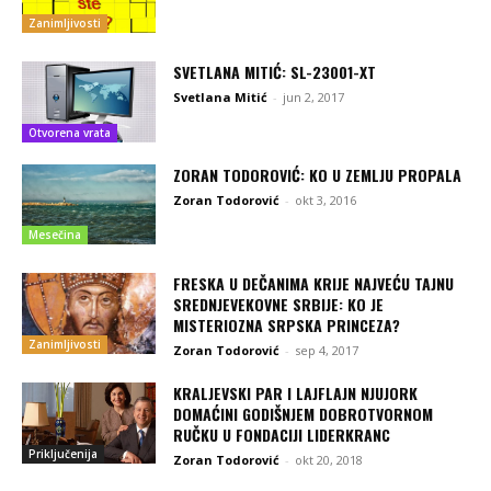
Zanimljivosti
SVETLANA MITIĆ: SL-23001-XT
Svetlana Mitić
-
jun 2, 2017
Otvorena vrata
ZORAN TODOROVIĆ: KO U ZEMLJU PROPALA
Zoran Todorović
-
okt 3, 2016
Mesečina
FRESKA U DEČANIMA KRIJE NAJVEĆU TAJNU
SREDNJEVEKOVNE SRBIJE: KO JE
MISTERIOZNA SRPSKA PRINCEZA?
Zanimljivosti
Zoran Todorović
-
sep 4, 2017
KRALJEVSKI PAR I LAJFLAJN NJUJORK
DOMAĆINI GODIŠNJEM DOBROTVORNOM
RUČKU U FONDACIJI LIDERKRANC
Priključenija
Zoran Todorović
-
okt 20, 2018