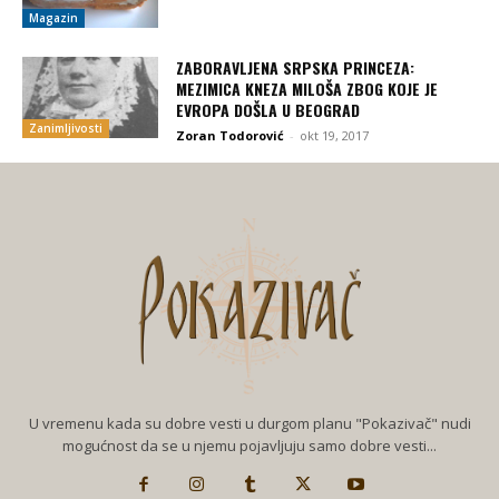
Magazin
ZABORAVLJENA SRPSKA PRINCEZA:
MEZIMICA KNEZA MILOŠA ZBOG KOJE JE
EVROPA DOŠLA U BEOGRAD
Zanimljivosti
Zoran Todorović
-
okt 19, 2017
U vremenu kada su dobre vesti u durgom planu "Pokazivač" nudi
mogućnost da se u njemu pojavljuju samo dobre vesti...