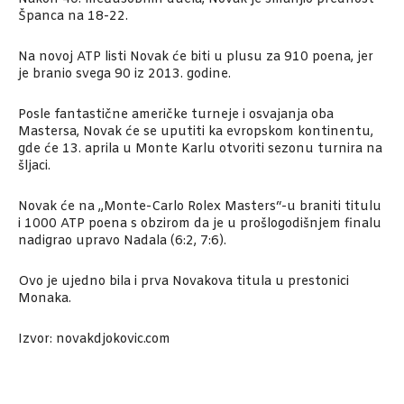
Španca na 18-22.
Na novoj ATP listi Novak će biti u plusu za 910 poena, jer
je branio svega 90 iz 2013. godine.
Posle fantastične američke turneje i osvajanja oba
Mastersa, Novak će se uputiti ka evropskom kontinentu,
gde će 13. aprila u Monte Karlu otvoriti sezonu turnira na
šljaci.
Novak će na „Monte-Carlo Rolex Masters“-u braniti titulu
i 1000 ATP poena s obzirom da je u prošlogodišnjem finalu
nadigrao upravo Nadala (6:2, 7:6).
Ovo je ujedno bila i prva Novakova titula u prestonici
Monaka.
Izvor: novakdjokovic.com