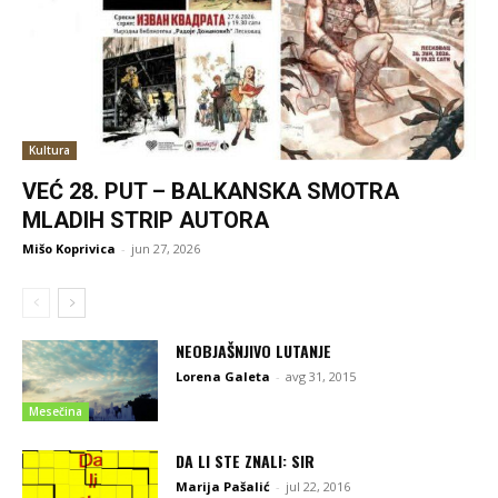
Kultura
VEĆ 28. PUT – BALKANSKA SMOTRA
MLADIH STRIP AUTORA
Mišo Koprivica
-
jun 27, 2026
NEOBJAŠNJIVO LUTANJE
Lorena Galeta
-
avg 31, 2015
Mesečina
DA LI STE ZNALI: SIR
Marija Pašalić
-
jul 22, 2016