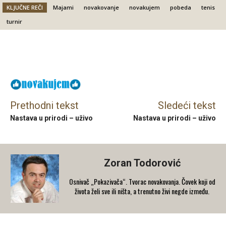
KLJUČNE REČI
Majami
novakovanje
novakujem
pobeda
tenis
turnir
Facebook
X
Email
Prethodni tekst
Sledeći tekst
Nastava u prirodi – uživo
Nastava u prirodi – uživo
Zoran Todorović
Osnivač „Pokazivača“. Tvorac novakovanja. Čovek koji od
života želi sve ili ništa, a trenutno živi negde između.