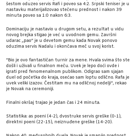
šestom oduzeo servis Rafi i poveo sa 4:2. Srpski teniser je u
nastavku materijalizovao stečenu prednost i nakon 39
minuta poveo sa 1:0 nakon 6:3.
Dominaciju je nastavio u drugom setu, a rezultat u vidu
novog brejka stigao je već u uvodnom gemu. Završni
udarac „pao“ je u devetom gemu kada Novak ponovo
oduzima servis Nadalu i okončava meč u svoj korist.
“Bio je ovo fantastičan turnir za mene. Hvala svima što ste
došli i uživali u finalnon meču. Uvek je lepo doći ovde i
igrati pred fenomenalnom publikom. Odigrao sam sjajan
duel od početka do kraja, osećao sam loptu odlično. Rafa je
uvek veliki izazov. Čestitam mu na odličnoj nedelji”, rekao
je Novak na ceremoniji.
Finalni okršaj trajao je jedan čas i 24 minuta.
Statistika: as poeni (4-2), dvostruke servis greške (0-1),
direktni poeni (22-15), neiznuđene greške (14-20).
Nakon 40. međusobnih duela, Novak je smanjio prednost