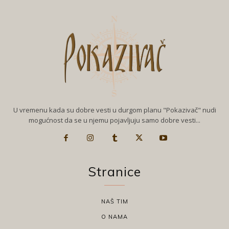
U vremenu kada su dobre vesti u durgom planu "Pokazivač" nudi
mogućnost da se u njemu pojavljuju samo dobre vesti...
Stranice
NAŠ TIM
O NAMA