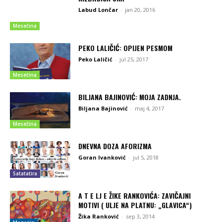
Labud Lončar
-
jan 20, 2016
Mesečina
PEKO LALIČIĆ: OPIJEN PESMOM
Peko Laličić
-
jul 25, 2017
Mesečina
BILJANA BAJINOVIĆ: MOJA ZADNJA.
Biljana Bajinović
-
maj 4, 2017
Mesečina
DNEVNA DOZA AFORIZMA
Goran Ivanković
-
jul 5, 2018
Satatatira
A T E LJ E ŽIKE RANKOVIĆA: ZAVIČAJNI
MOTIVI ( ULJE NA PLATNU: „GLAVICA“)
Žika Ranković
-
sep 3, 2014