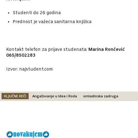
Studenti do 26 godina
Prednost je važeća sanitarna knjižica
Kontakt telefon za prijave studenata:
Marina Rončević
065/8502283
Izvor: najstudent.com
KLJUČNE REČI
Angažovanje u Idea i Roda
omladinska zadruga
Facebook
X
Email