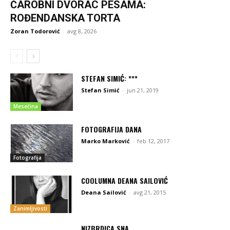
ČAROBNI DVORAC PESAMA:
ROĐENDANSKA TORTA
Zoran Todorović
-
avg 8, 2026
STEFAN SIMIĆ: ***
Stefan Simić
-
jun 21, 2019
Mesečina
FOTOGRAFIJA DANA
Marko Marković
-
feb 12, 2017
Fotografija
COOLUMNA DEANA SAILOVIĆ
Deana Sailović
-
avg 21, 2015
Zanimljivosti
NIZBRDICA SNA