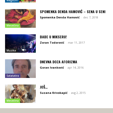
Magazin
SPOMENKA DENDA HAMOVIĆ – SENA U SENI
Spomenka Denda Hamović
-
dec 7, 2018
Mesečina
BABE U MIKSERU!
Zoran Todorović
-
mar 11, 2017
Muzika
DNEVNA DOZA AFORIZMA
Goran Ivanković
-
apr 14, 2016
Satatatira
JOŠ…
Suzana Krivokapić
-
avg 2, 2015
Mesečina