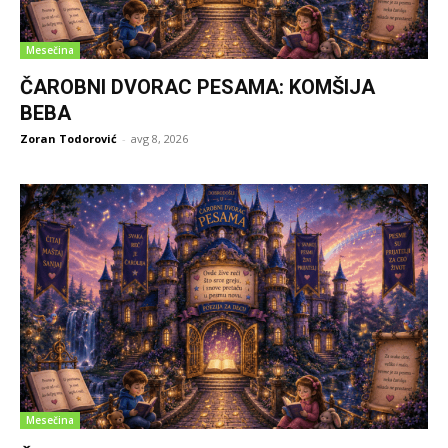
Mesečina
ČAROBNI DVORAC PESAMA: KOMŠIJA
BEBA
Zoran Todorović
-
avg 8, 2026
Mesečina