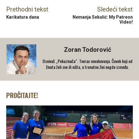
Prethodni tekst
Sledeći tekst
Karikatura dana
Nemanja Sekulić: My Patreon
Video!
Zoran Todorović
Osnivač „Pokazivača“. Tvorac novakovanja. Čovek koji od
života želi sve ili ništa, a trenutno živi negde između.
PROČITAJTE!