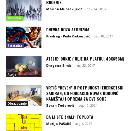
BUĐENJE
Marina Milosavljević
-
nov 14, 2015
Mesečina
DNEVNA DOZA AFORIZMA
Predrag - Peđa Đakonović
-
sep 10, 2017
Satatatira
ATELJE: DUNJE ( ULJE NA PLATNU, 40X65CM)
Dragana Simić
-
maj 23, 2017
Atelje
VRTIĆ “NEVEN” U POTPUNOSTI ENERGETSKI
SANIRAN, OD FONDACIJE NOVAK ĐOKOVIĆ
NAMEŠTAJ I OPREMA ZA DVE SOBE
Obrazovanje
Zoran Todorović
-
sep 10, 2024
DA LI STE ZNALI: TOPLOTA
Marija Pašalić
-
avg 1, 2017