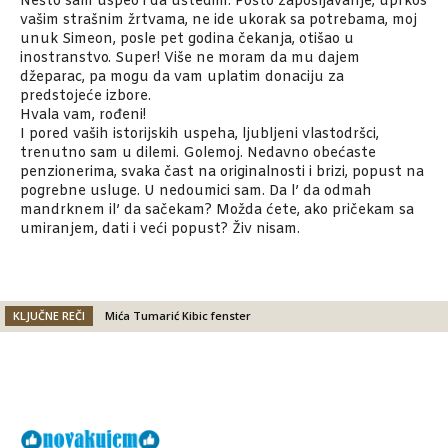
Nešto sam uspeo i da uštedim. Pošto zapošljavanje, uprkos
vašim strašnim žrtvama, ne ide ukorak sa potrebama, moj
unuk Simeon, posle pet godina čekanja, otišao u
inostranstvo. Super! Više ne moram da mu dajem
džeparac, pa mogu da vam uplatim donaciju za
predstojeće izbore.
Hvala vam, rođeni!
I pored vaših istorijskih uspeha, ljubljeni vlastodršci,
trenutno sam u dilemi. Golemoj. Nedavno obećaste
penzionerima, svaka čast na originalnosti i brizi, popust na
pogrebne usluge. U nedoumici sam. Da l’ da odmah
mandrknem il’ da sačekam? Možda ćete, ako pričekam sa
umiranjem, dati i veći popust? Živ nisam.
KLJUČNE REČI
Mića Tumarić Kibic fenster
Facebook
X
Email