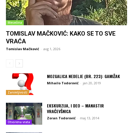
Mesečina
TOMISLAV MAČKOVIĆ: KAKO SE TO SVE
VRAĆA
Tomislav Mačković
-
avg 1, 2026
MOZGALICA NEDELJE (BR. 223): GAMIŽAK
Mihailo Todorović
-
jan 20, 2019
Zanimljivosti
EKSKURZIJA, I DEO – MANASTIR
VRAĆEVŠNICA
Zoran Todorović
-
maj 13, 2014
Otvorena vrata