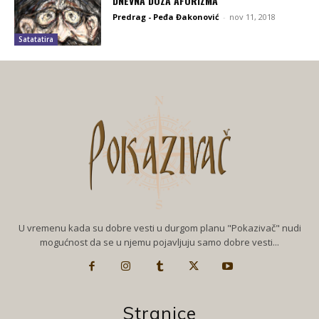
DNEVNA DOZA AFORIZMA
Predrag - Peđa Đakonović
-
nov 11, 2018
Satatatira
U vremenu kada su dobre vesti u durgom planu "Pokazivač" nudi
mogućnost da se u njemu pojavljuju samo dobre vesti...
Stranice