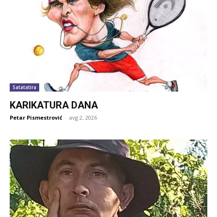
Satatatira
KARIKATURA DANA
Petar Pismestrović
-
avg 2, 2026