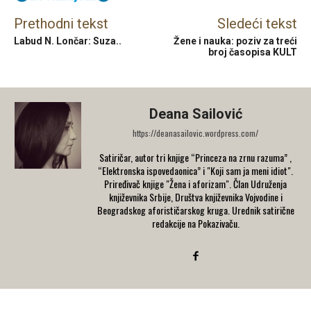
Prethodni tekst
Sledeći tekst
Labud N. Lončar: Suza..
Žene i nauka: poziv za treći
broj časopisa KULT
Deana Sailović
https://deanasailovic.wordpress.com/
Satiričar, autor tri knjige “Princeza na zrnu razuma” ,
“Elektronska ispovedaonica” i "Koji sam ja meni idiot".
Priređivač knjige "Žena i aforizam". Član Udruženja
književnika Srbije, Društva književnika Vojvodine i
Beogradskog aforističarskog kruga. Urednik satirične
redakcije na Pokazivaču.