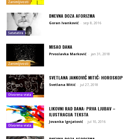
Zanimljivosti
DNEVNA DOZA AFORIZMA
Goran Ivanković
-
sep 8, 2016
Satatatira
MISAO DANA
Prvoslavka Marković
-
jan 31, 2018
Zanimljivosti
SVETLANA JANKOVIĆ MITIĆ: HOROSKOP
Svetlana Mitić
-
jul 27, 2018
Otvorena vrata
LIKOVNI RAD DANA: PRVA LJUBAV –
ILUSTRACIJA TEKSTA
Jovanka Ignjatović
-
jul 10, 2016
Otvorena vrata