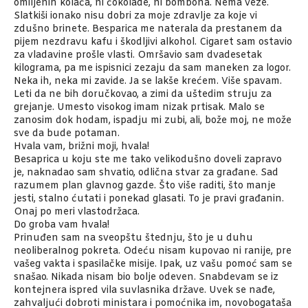
omiljenih kolača, ni čokolade, ni bombona. Nema veze.
Slatkiši ionako nisu dobri za moje zdravlje za koje vi
zdušno brinete. Besparica me naterala da prestanem da
pijem nezdravu kafu i škodljivi alkohol. Cigaret sam ostavio
za vladavine prošle vlasti. Omršavio sam dvadesetak
kilograma, pa me ispisnici zezaju da sam maneken za logor.
Neka ih, neka mi zavide. Ja se lakše krećem. Više spavam.
Leti da ne bih doručkovao, a zimi da uštedim struju za
grejanje. Umesto visokog imam nizak prtisak. Malo se
zanosim dok hodam, ispadju mi zubi, ali, bože moj, ne može
sve da bude potaman.
Hvala vam, brižni moji, hvala!
Besaprica u koju ste me tako velikodušno doveli zapravo
je, naknadao sam shvatio, odlična stvar za građane. Sad
razumem plan glavnog gazde. Što više raditi, što manje
jesti, stalno ćutati i ponekad glasati. To je pravi građanin.
Onaj po meri vlastodržaca.
Do groba vam hvala!
Prinuđen sam na sveopštu štednju, što je u duhu
neoliberalnog pokreta. Odeću nisam kupovao ni ranije, pre
vašeg vakta i spasilačke misije. Ipak, uz vašu pomoć sam se
snašao. Nikada nisam bio bolje odeven. Snabdevam se iz
kontejnera ispred vila suvlasnika države. Uvek se nađe,
zahvaljući dobroti ministara i pomoćnika im, novobogataša