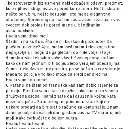
i kontroverznih biznismena neki odbačeni odevni predmet,
koje njihove sluge ostave pored kontejnera. Nešto skratim,
nešto porubim, nešto odrubim i eto mene elegantno
obučenog. Spremnog da mašem zastavicom i zasipam vas
cvećem dok prolazite pored mene u blindiranim
automobilima.
Hvala vam, dragi moji!
Štedim i na kulturi. Šta će mi bioskop ili pozorište? Da
plaćam ulaznice? Ajte, molim vas! Imam televizor, istina
neprijavljen, i mogu da ga gledam do mile volje, što je
demokratska tekovina vaše vlasti. Svakog dana slušam
kako će nam jednom biti bolje. Slepo verujem obećanjima.
Samo…neki đavo mi ne da mira, pa se prišunja crv sumnje.
Mada to policija vrlo lako može da sredi pendrecima.
Hvala vam i na tome!
U kafanu ne idem od trenutka kad sam dobio rešenje za
penziju. Prestao sam i da se družim, iako sama bio veoma
društvena osoba. I sami znate da i druženje košta: kafa,
mezeluk, piće… Zato nikog ne primam u stan koji ću
uskoro prodati da bih platio račune za komunalije. Znam
da mi je bolje da vasceli dan gledam vas na TV ekranu, mili
moji. Kako cvrkućete o boljem sutra.
Hvala, hvala, hvala!