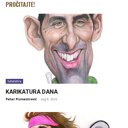
PROČITAJTE!
Satatatira
KARIKATURA DANA
Petar Pismestrović
-
avg 8, 2026