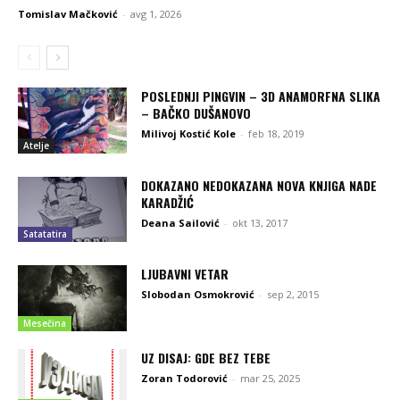
Tomislav Mačković
-
avg 1, 2026
POSLEDNJI PINGVIN – 3D ANAMORFNA SLIKA
– BAČKO DUŠANOVO
Milivoj Kostić Kole
-
feb 18, 2019
Atelje
DOKAZANO NEDOKAZANA NOVA KNJIGA NADE
KARADŽIĆ
Deana Sailović
-
okt 13, 2017
Satatatira
LJUBAVNI VETAR
Slobodan Osmokrović
-
sep 2, 2015
Mesečina
UZ DISAJ: GDE BEZ TEBE
Zoran Todorović
-
mar 25, 2025