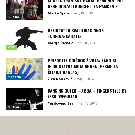
GORELA VRANJSKA BANJA! BEND NEVERNE
BEBE ODRŽALI KONCERT ZA PAMĆENJE!
Marko Spirić
-
avg 19, 2019
Kultura
REZULTATI II KVALIFIKACIONOG
TURNIRA/KARATE/
Marija Pašalić
-
nov 16, 2016
Vesti
PRIZORI IZ OBIČNOG ŽIVOTA: KAKO SI
JEDNOSTAVNA MOJA DRAGA (PESME ZA
ČITANJE NAGLAS)
Magazin
Žika Ranković
-
avg 1, 2014
DANCING QUEEN – ABBA – FINGERSTYLE BY
YESILOVEGUITAR
Yesiloveguitar
-
mar 18, 2018
Muzika