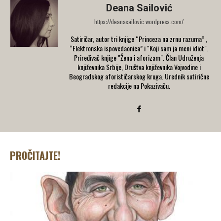
Deana Sailović
https://deanasailovic.wordpress.com/
Satiričar, autor tri knjige “Princeza na zrnu razuma” ,
“Elektronska ispovedaonica” i "Koji sam ja meni idiot".
Priređivač knjige "Žena i aforizam". Član Udruženja
književnika Srbije, Društva književnika Vojvodine i
Beogradskog aforističarskog kruga. Urednik satirične
redakcije na Pokazivaču.
PROČITAJTE!