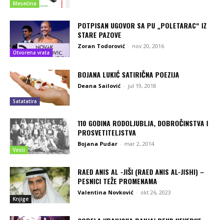
Mesečina
POTPISAN UGOVOR SA PU „POLETARAC“ IZ
STARE PAZOVE
Zoran Todorović
-
nov 20, 2016
Otvorena vrata
BOJANA LUKIĆ SATIRIČNA POEZIJA
Deana Sailović
-
jul 19, 2018
Satatatira
110 GODINA RODOLJUBLJA, DOBROČINSTVA I
PROSVETITELJSTVA
Bojana Pudar
-
mar 2, 2014
Vesti
RAED ANIS AL -JIŠI (RAED ANIS AL-JISHI) –
PESNICI TEŽE PROMENAMA
Valentina Novković
-
okt 26, 2023
Knjige