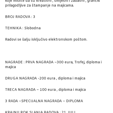
koje mislite da su kreativni , smiješni i zabavni , grafički
prilagodljive za štampanje na majicama.
BROJ RADOVA : 3
TEHNIKA : Slobodna
Radovi se šalju isključivo elektronskom poštom.
NAGRADE : PRVA NAGRADA –300 eura, Trofej, diploma i
majica
DRUGA NAGRADA -200 eura , diploma i majica
TRECA NAGRADA – 100 eura , diploma i majica
3 RADA –SPECIJALNA NAGRADA – DIPLOMA
KRAJNJI ROK SLANJA RADOVA : 21. JULI