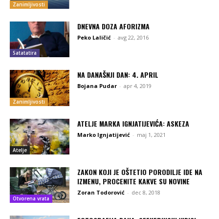
Zanimljivosti
DNEVNA DOZA AFORIZMA
Peko Laličić
-
avg 22, 2016
Satatatira
NA DANAŠNJI DAN: 4. APRIL
Bojana Pudar
-
apr 4, 2019
Zanimljivosti
ATELJE MARKA IGNJATIJEVIĆA: ASKEZA
Marko Ignjatijević
-
maj 1, 2021
Atelje
ZAKON KOJI JE OŠTETIO PORODILJE IDE NA
IZMENU, PROCENITE KAKVE SU NOVINE
Zoran Todorović
-
dec 8, 2018
Otvorena vrata