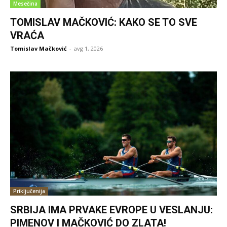
Mesečina
TOMISLAV MAČKOVIĆ: KAKO SE TO SVE
VRAĆA
Tomislav Mačković
-
avg 1, 2026
Priključenija
SRBIJA IMA PRVAKE EVROPE U VESLANJU:
PIMENOV I MAČKOVIĆ DO ZLATA!