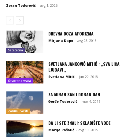
Zoran Todorović
-
avg 1, 2026
DNEVNA DOZA AFORIZMA
Mirjana Đapo
-
avg 28, 2018
Satatatira
SVETLANA JANKOVIĆ MITIĆ : „SVA LICA
LJUBAVI „
Svetlana Mitić
-
jun 22, 2018
Otvorena vrata
ZA MIRAN SAN I DOBAR DAN
Đorđe Todorović
-
mar 4, 2015
Zanimljivosti
DA LI STE ZNALI: SKLADIŠTE VODE
Marija Pašalić
-
avg 19, 2015