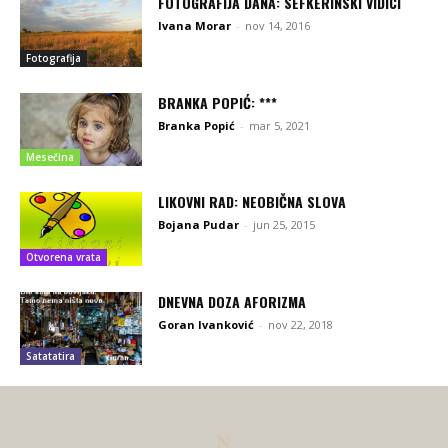
FOTOGRAFIJA DANA: SEFKERINSKI VIDICI
Ivana Morar
-
nov 14, 2016
Fotografija
BRANKA POPIĆ: ***
Branka Popić
-
mar 5, 2021
Mesečina
LIKOVNI RAD: NEOBIČNA SLOVA
Bojana Pudar
-
jun 25, 2015
Otvorena vrata
DNEVNA DOZA AFORIZMA
Goran Ivanković
-
nov 22, 2018
Satatatira